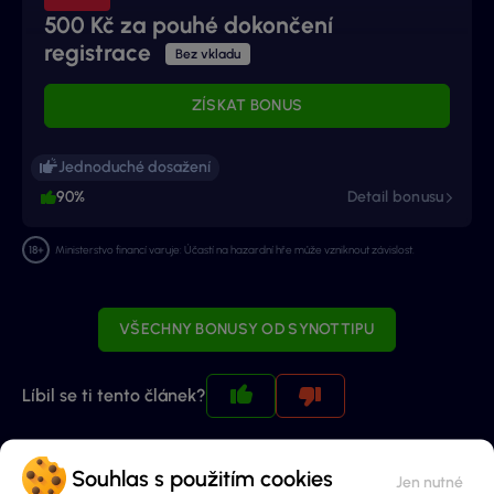
500 Kč za pouhé dokončení
registrace
Bez vkladu
ZÍSKAT BONUS
Jednoduché dosažení
90%
Detail bonusu
Ministerstvo financí varuje: Účastí na hazardní hře může vzniknout závislost.
VŠECHNY BONUSY OD SYNOTTIPU
Líbil se ti tento článek?
Autor obsahu
Souhlas s použitím cookies