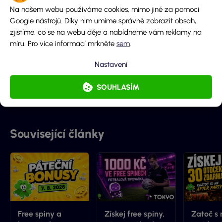
Na našem webu používáme cookies, mimo jiné za pomoci
Google nástrojů. Díky nim umíme správně zobrazit obsah,
zjistíme, co se na webu děje a nabídneme vám reklamy na
Marťa
míru. Pro více informací mrkněte
sem
.
Redaktorka · Casino bonusy a akce
Nastavení
Ahoj, jsem Martina! Hledám pro tebe ty nejčerstvější
novinky a nejvýhodnější bonusy, které v online casinech
stojí za to!
SOUHLASÍM
Více o autorovi
Související články
Free spiny a
Získej free spiny,
Zatoč s 