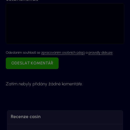
Odeslaním souhlasíš se
zpracováním osobních údajů
a
pravidly diskuze
.
ODESLAT KOMENTÁŘ
Zatím nebyly přidány žádné komentáře.
Recenze casin