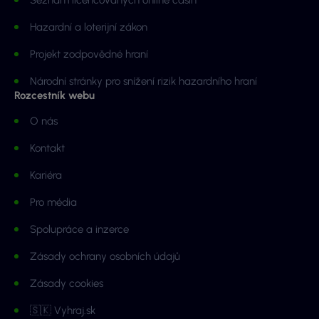
Hazardní a loterijní zákon
Projekt zodpovědné hraní
Národní stránky pro snížení rizik hazardního hraní
Rozcestník webu
O nás
Kontakt
Kariéra
Pro média
Spolupráce a inzerce
Zásady ochrany osobních údajů
Zásady cookies
🇸🇰 Vyhraj.sk