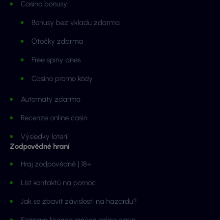
Casino bonusy
Bonusy bez vkladu zdarma
Otočky zdarma
Free spiny dnes
Casino promo kódy
Automaty zdarma
Recenze online casin
Výsledky loterií
Zodpovědné hraní
Hraj zodpovědně | 18+
List kontaktů na pomoc
Jak se zbavit závislosti na hazardu?
Seznam licencovaných online casin