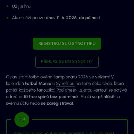
Užij si hru!
Akce běží pouze
dnes 11. 6. 2026, do půlnoci
REGISTRUJ SE U SYNOTTIPU
PŘIHLAS SE DO SYNOTTIP
Oslav start fotbalového šampionátu 2026 ve velkém! V
kalendáři
Fotbal Mánie
u
Synottipu
na tebe čeká akce, která
potěší každého fanouška! Pod dnešní „zlatou kartou“ se skrývá
odměna
10 free spinů bez podmínek
! Stačí
se přihlásit
ke
svému účtu nebo
se zaregistrovat
.
Pokud si budeš účet teprve vytvářet, využij rovnou i