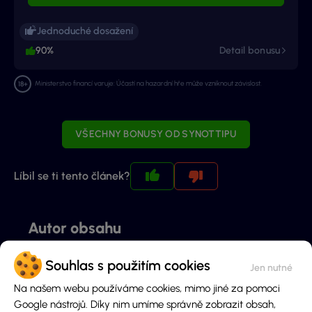
Jednoduché dosažení
90%
Detail bonusu
Ministerstvo financí varuje: Účastí na hazardní hře může vzniknout závislost.
VŠECHNY BONUSY OD SYNOTTIPU
Líbil se ti tento článek?
Autor obsahu
Souhlas s použitím cookies
Marťa
Na našem webu používáme cookies, mimo jiné za pomoci
Redaktorka · Casino bonusy a akce
Google nástrojů. Díky nim umíme správně zobrazit obsah,