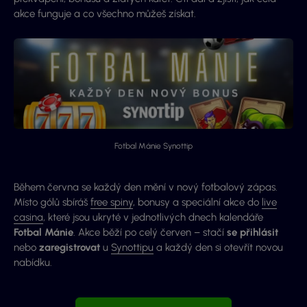
akce funguje a co všechno můžeš získat.
Fotbal Mánie Synottip
Během června se každý den mění v nový fotbalový zápas.
Místo gólů sbíráš
free spiny
, bonusy a speciální akce do
live
casina
, které jsou ukryté v jednotlivých dnech kalendáře
Fotbal Mánie
. Akce běží
po celý červen
– stačí
se přihlásit
nebo
zaregistrovat
u
Synottipu
a každý den si otevřít novou
nabídku.