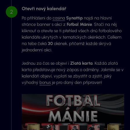
Otevři nový kalendář
Po přihlášení do
casina
Synottip
najdi na hlavní
stránce banner s akcí z
Fotbal Mánie
.
Stačí na něj
kliknout
a otevře se ti přehled všech dnů fotbalového
kalendáře ukrytých v tematických okénkách. Celkem
na tebe čeká
30
okének, přičemž každé skrývá
jednodenní akci.
Jednou za čas se objeví i
Zlatá karta
. Každá zlatá
karta představuje nový zápas o odměny. Jakmile se v
kalendáři objeví, vyplatí se zbystřit a zjistit, jaký
výhodný
bonus
je pro daný den připraven!