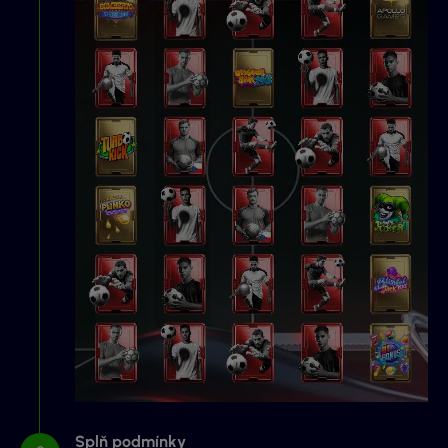
Splň podmínky