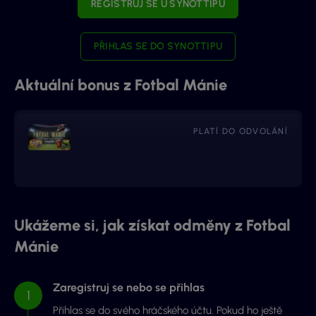
REGISTRUJ SE U SYNOTTIPU
PŘIHLAS SE DO SYNOTTIPU
Aktuální bonus z Fotbal Mánie
PLATÍ DO ODVOLÁNÍ
Ukážeme si, jak získat odměny z Fotbal
Mánie
Zaregistruj se nebo se přihlas
Přihlas se do svého hráčského účtu. Pokud ho ještě