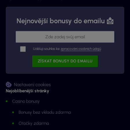
Nejnovější bonusy do emailu 📩
Uděluji souhlas ke
zpracování osobních údajů
Nastavení cookies
Nejoblíbenější stránky
Casino bonusy
Bonusy bez vkladu zdarma
Otočky zdarma