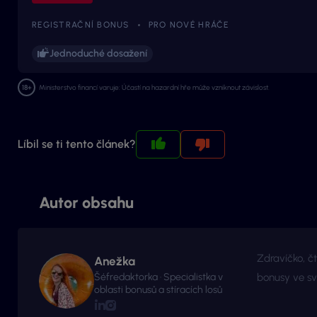
REGISTRAČNÍ BONUS
PRO NOVÉ HRÁČE
Jednoduché dosažení
Ministerstvo financí varuje: Účastí na hazardní hře může vzniknout závislost.
Líbil se ti tento článek?
Autor obsahu
Zdravíčko, č
Anežka
Šéfredaktorka · Specialistka v
bonusy ve sv
oblasti bonusů a stíracích losů