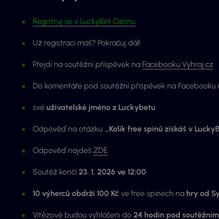
Registruj se v LuckyBet Casinu
Už registraci máš? Pokračuj dál!
Přejdi na soutěžní příspěvek na
Facebooku Vyhraj.cz
Do komentáře pod soutěžní příspěvek na Facebooku n
své
uživatelské jméno z Luckybetu
Odpověď na otázku:
„Kolik free spinů získáš v LuckyB
Odpověď najdeš
ZDE
Soutěž končí
23. 1. 2026 ve 12:00
10 výherců obdrží 100 Kč
ve free spinech na
hry od S
Vítězové budou vyhlášeni do
24 hodin pod soutěžní