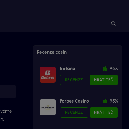
Recenze casin
Betano
96%
RECENZE
HRÁT TEĎ
Forbes Casino
95%
dáváme
RECENZE
HRÁT TEĎ
h.