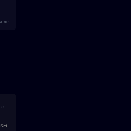
nusu
i a
rovi