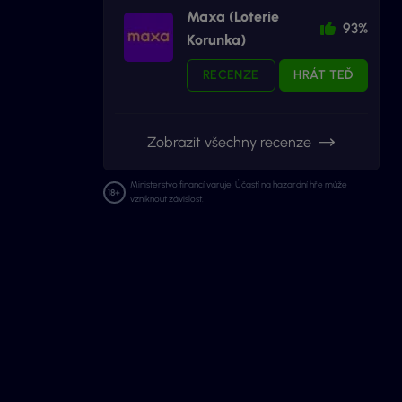
Maxa (Loterie
93%
Korunka)
RECENZE
HRÁT TEĎ
Zobrazit všechny recenze
Ministerstvo financí varuje: Účastí na hazardní hře může
vzniknout závislost.