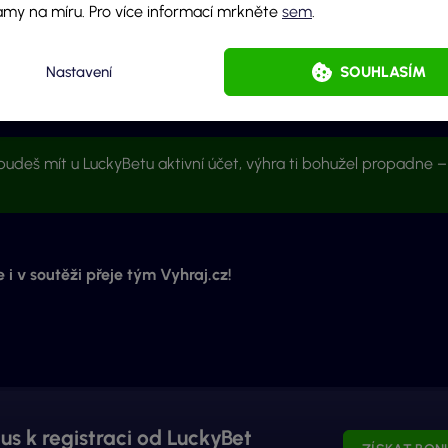
amy na míru. Pro více informací mrkněte
sem
.
 pořádný balík – zvlášť pokud padne pěkná výhra v některé z
Nastavení
SOUHLASÍM
později do pěti dní
a hned můžeš roztočit válce!
deš mít u LuckyBetu aktivní účet, výhra ti bohužel propadne –
e i v soutěži přeje tým Vyhraj.cz!
nus k registraci od LuckyBet