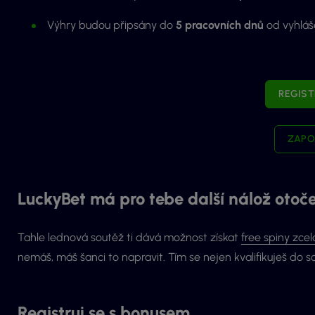
Výhry budou připsány do
5 pracovních dnů
od vyhláš
REGIST
ZAPO
LuckyBet má pro tebe další nálož otoč
Tahle lednová soutěž ti dává možnost získat
free spiny zce
nemáš, máš šanci to napravit. Tím se nejen kvalifikuješ do sou
Registruj se s bonusem