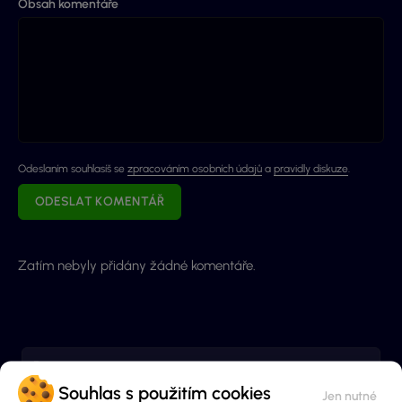
Obsah komentáře
Odeslaním souhlasíš se
zpracováním osobních údajů
a
pravidly diskuze
.
ODESLAT KOMENTÁŘ
Zatím nebyly přidány žádné komentáře.
Recenze casin
Souhlas s použitím cookies