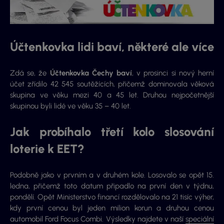
Účtenkovka lidi baví, některé ale více
Zdá se, že
Účtenkovka Čechy baví
, v prosinci si nový herní
účet zřídilo 42 545 soutěžících, přičemž dominovala věková
skupina ve věku mezi 40 a 45 let. Druhou nejpočetnější
skupinou byli lidé ve věku 35 – 40 let.
Jak probíhalo třetí kolo slosování
loterie k EET?
Podobně jako v prvním a v druhém kole. Losovalo se opět 15.
ledna, přičemž toto datum připadlo na první den v týdnu,
pondělí. Opět Ministerstvo financí rozdělovalo na 21 tisíc výher,
kdy první cenou byl jeden milion korun a druhou cenou
automobil Ford Focus Combi. Výsledky najdete v naší
speciální