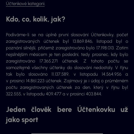
Účtenkové kategorii
.
Kdo, co, kolik, jak?
Podíváme-li se na úplně první slosování Účtenkovky, počet
zaregistrovaných účtenek byl 13.869.846, listopad byl o
poznání silnější, přičemž zaregistrováno bylo 17.198.013. Zatím
nejsilnějším měsícem je ten poslední, tedy prosinec, kdy bylo
zaregistrováno 17.365.271 účtenek. Z tohoto počtu se
samozřejmě všechny účtenky do slosování nedostaly. V říjnu
tak bylo slosováno 11.137.589, v listopadu 14.564.956 a
v prosinci 14.861.223 účtenek. Zajímavý je i údaj o průměrném
počtu zaregistrovaných účtenek za den, který v říjnu byl
322.555, v listopadu 409.477 a v prosinci 403.844.
Jeden člověk bere Účtenkovku už
jako sport