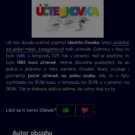
Už nás docela začíná zajímat
identita člověka
, který
zvládne
za jeden měsíc zaregistrovat
tolik účtenek. Zatímco v říjnu to
bylo 1648, v listopadu 1129, tak v prosinci, teď se podržte, to
bylo
1885 kusů účtenek
. Máme důvodné podezření, že se
jedná o jednoho a toho samého člověka, který zvyšuje i
průměrný
počet účtenek na jednu osobu
, kdy to v říjnu
vycházelo na 30,86 kusů, v listopadu na 35,98 a v prosinci na
38,86. Tak to klobouk dolů a věříme, že výhry stojí za to.
Líbil se ti tento článek?
Autor obsahu