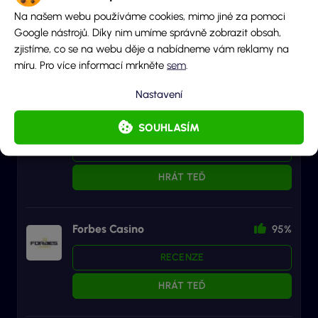
Betano
96%
Na našem webu používáme cookies, mimo jiné za pomoci
Google nástrojů. Díky nim umíme správně zobrazit obsah,
RECENZE
zjistíme, co se na webu děje a nabídneme vám reklamy na
míru. Pro více informací mrkněte
sem
.
HRÁT TEĎ
Nastavení
Herna u Dědka
95%
SOUHLASÍM
RECENZE
HRÁT TEĎ
Forbes Casino
95%
RECENZE
HRÁT TEĎ