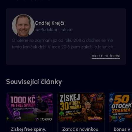
Ondřej Krejčí
ex-Redaktor · Loterie
O loterie se zajímám již od roku 2011 a dodnes se mě
tento koníček drží. V roce 2016 jsem založil o loteriích
web Vyhraj.com, který jsem následně v roce 2017
Více o autorovi
prodal, avšak za podmínek, že budu moci stále
publikovat na téma loterií a stíracích losů. Nyní jste na
webu, který má s novými majitely nový kabát a
mnohem více informací.
Související články
Získej free spiny,
Zatoč s novinkou
Bonus v 