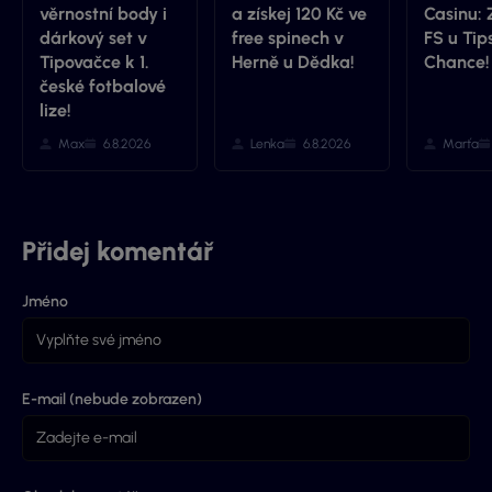
věrnostní body i
a získej 120 Kč ve
Casinu: 
dárkový set v
free spinech v
FS u Tip
Tipovačce k 1.
Herně u Dědka!
Chance!
české fotbalové
lize!
Max
6.8.2026
Lenka
6.8.2026
Marťa
Přidej komentář
Jméno
E-mail (nebude zobrazen)