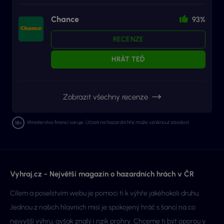
Chance
93%
RECENZE
HRÁT TEĎ
Zobrazit všechny recenze
Ministerstvo financí varuje: Účastí na hazardní hře může vzniknout závislost.
Vyhraj.cz - Největší magazín o hazardních hrách v ČR
Cílem a poselstvím webu je pomoci ti k výhře jakéhokoli druhu.
Jednou z našich hlavních misí je spokojený hráč s šancí na co
nejvyšší výhru, avšak znalý i rizik prohry. Chceme ti být oporou v