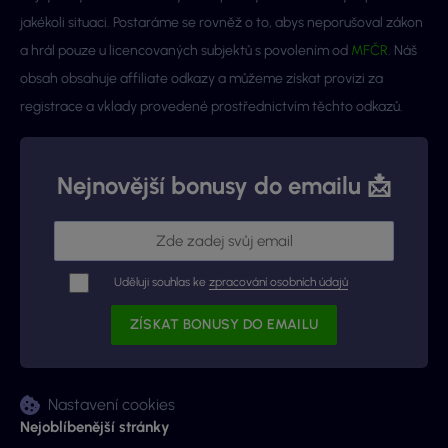
jakékoli situaci. Postaráme se rovněž o to, abys neporušoval zákon
a hrál pouze u licencovaných subjektů s povolením od
MFČR
. Náš
obsah obsahuje affiliate odkazy a můžeme získat provizi za
registrace a vklady provedené prostřednictvím těchto odkazů.
Nejnovější bonusy do emailu 📩
Uděluji souhlas ke
zpracování osobních údajů
Nastavení cookies
Nejoblíbenější stránky