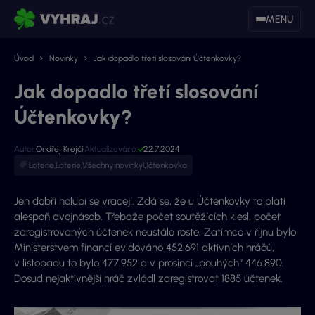
MENU
Úvod
Novinky
Jak dopadlo třetí slosování Účtenkovky?
Jak dopadlo třetí slosování
Účtenkovky?
Autor:
Ondřej Krejčí
Aktualizováno:
22.7.2024
Loterie
,
Loterie
,
Všechny novinky
Účtenkovka
Jen dobří holubi se vracejí. Zdá se, že u Účtenkovky to platí
alespoň dvojnásob. Třebaže počet soutěžících klesl, počet
zaregistrovaných účtenek neustále roste. Zatímco v říjnu bylo
Ministerstvem financí evidováno 452.691 aktivních hráčů,
v listopadu to bylo 477.952 a v prosinci „pouhých“ 446.890.
Dosud nejaktivnější hráč zvládl zaregistrovat 1885 účtenek.