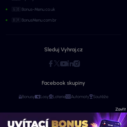
🇬🇧 Bonus-Menu.co.uk
🇧🇷 BonusMenu.com.br
Sleduj Vyhraj.cz
Facebook skupiny
Bonusy
Losy
Loterie
Automaty
Soutěže
Copyright © 2026 - Všechna práva vyhrazena. Vyhraj.cz | Ministerstvo financí
varuje: Účastí na hazardní hře může vzniknout závislost! Stránky mají čistě