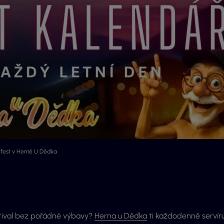
fest v Herně U Dědka
estival bez pořádné výbavy?
Herna u Dědka
ti každodenně servír