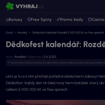
Bonusy
Free Spiny
Promo kódy
Casino
Úvod
Novinky
Dědkofest kalendář: Rozdělí 2 000 000 Kč ve free spinech!
Dědkofest kalendář: Rozděl
Autor:
Anežka
Publikováno:
2.6.2025
Automaty
,
Casino bonusové kalendáře a promoakce
,
Casino bonusy
,
Casino n
Léto je tu a s ním přichází pořádná dávka herní zábavy! Hern
Dědkofest. Každý den tě čeká nový herní batůžek, který uk
celkem 2 000 000 Kč ve free spinech.