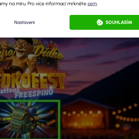
amy na míru. Pro více informací mrkněte
sem
.
alovým předmětem– stačí kliknout a otevře se ti
denní bonus
.
Nastavení
SOUHLASÍM