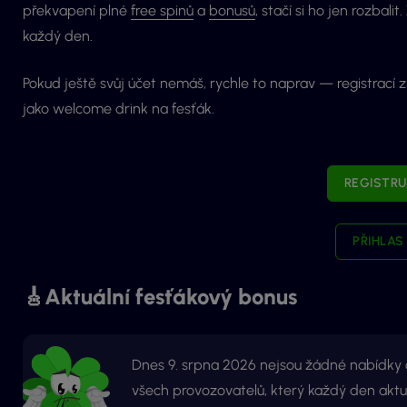
překvapení plné
free spinů
a
bonusů
, stačí si ho jen rozbal
každý den.
Pokud ještě svůj účet nemáš, rychle to naprav — registrací z
jako welcome drink na fesťák.
REGISTRU
PŘIHLAS
🎸Aktuální fesťákový bonus
Dnes 9. srpna 2026 nejsou žádné nabídky 
všech provozovatelů, který každý den akt