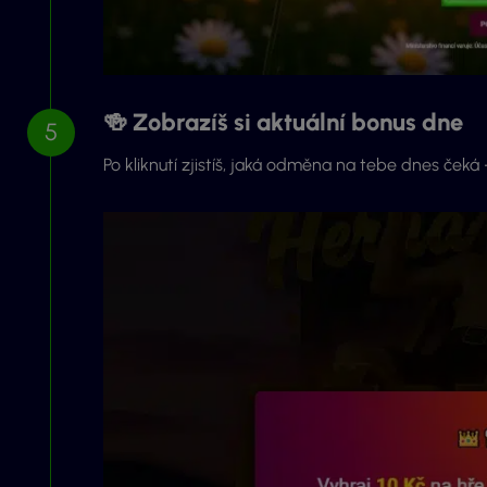
🍻 Zobrazíš si aktuální bonus dne
Po kliknutí zjistíš, jaká odměna na tebe dnes čeká