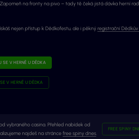
it. Zapomeň na fronty na pivo – tady tě čeká jistá dávka herní rad
ískáš nejen přístup k Dědkofestu, ale i pěkný
registrační Dědkův
J SE V HERNĚ U DĚDKA
 SE V HERNĚ U DĚDKA
od vybraného casina. Přehled nabídek od
FREE SPINY DN
ualizujeme najdeš na stránce
free spiny dnes
.