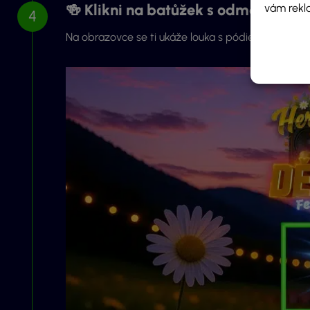
🍻 Klikni na batůžek s odměnou
vám rekl
Na obrazovce se ti ukáže louka s pódiem a festiv