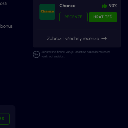
osti
Chance
93%
RECENZE
HRÁT TEĎ
 bonus
Zobrazit všechny recenze
Ministerstvo financí varuje: Účastí na hazardní hře může
vzniknout závislost.
ES