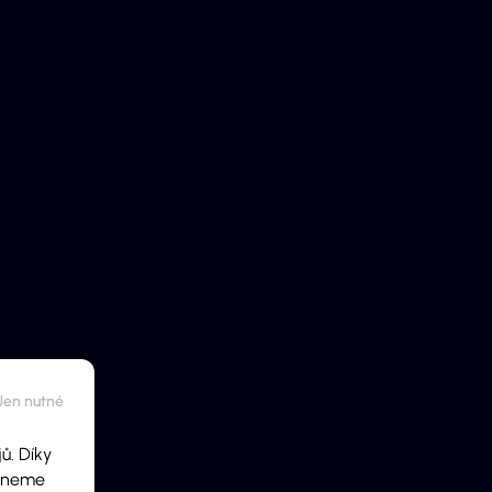
ů. Díky
ídneme