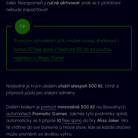
čeká. Nezapomeň ji
ručně aktivovat
, jinak se ti protáčení
nebude započítávat.
S novým vytvořením účtu můžeš rovnou shrábnout i
bonus 20 free spinů v hodnotě 100 Kč za pouhou
registraci u Magic Planet
.
Následně je tvým úkolem
vložit alespoň 500 Kč
, čímž si
připravíš půdu pro získání odměny.
Dalším krokem je
protočit
minimálně 500 Kč
na
libovolných
automatech
Promatic Games
. Jakmile tyto podmínky splníš,
automaticky se ti připíše
10
free spinů
do hry
Miss Joker
. Hra
tě vtáhne do své barevné a hravé show, kde se každé otočení
může proměnit ve skvělou výhru.