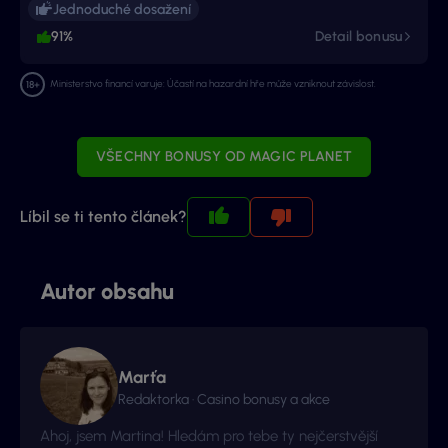
Jednoduché dosažení
91%
Detail bonusu
Ministerstvo financí varuje: Účastí na hazardní hře může vzniknout závislost.
VŠECHNY BONUSY OD MAGIC PLANET
Líbil se ti tento článek?
Autor obsahu
Marťa
Redaktorka · Casino bonusy a akce
Ahoj, jsem Martina! Hledám pro tebe ty nejčerstvější