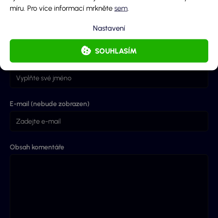
míru. Pro více informací mrkněte
sem
.
Nastavení
Přidej komentář
SOUHLASÍM
Jméno
E-mail (nebude zobrazen)
Obsah komentáře