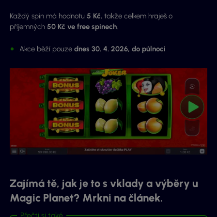
Každý spin má hodnotu
5 Kč
, takže celkem hraješ o
příjemných
50 Kč ve free spinech
.
Akce běží pouze
dnes 30. 4. 2026, do půlnoci
Zajímá tě, jak je to s vklady a výběry u
Magic Planet? Mrkni na článek.
Přečti si také