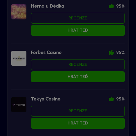
Herna u Dědka
95%
RECENZE
HRÁT TEĎ
Forbes Casino
95%
RECENZE
HRÁT TEĎ
Tokyo Casino
95%
RECENZE
HRÁT TEĎ