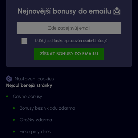
Nejnovější bonusy do emailu 📩
Uděluji souhlas ke
zpracování osobních údajů
Nastavení cookies
Nejoblíbenější stránky
Casino bonusy
Bonusy bez vkladu zdarma
Otočky zdarma
Free spiny dnes