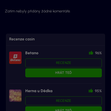
Zatím nebyly přidány žádné komentáře.
Recenze casin
Betano
96%
RECENZE
HRÁT TEĎ
Herna u Dědka
95%
RECENZE
HRÁT TEĎ