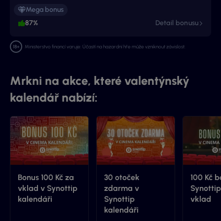
Mega bonus
87%
Detail bonusu
Ministerstvo financí varuje: Účastí na hazardní hře může vzniknout závislost.
Mrkni na akce, které valentýnský
kalendář nabízí:
Bonus 100 Kč za
30 otoček
100 Kč b
vklad v Synottip
zdarma v
Synottip
kalendáři
Synottip
vklad
kalendáři