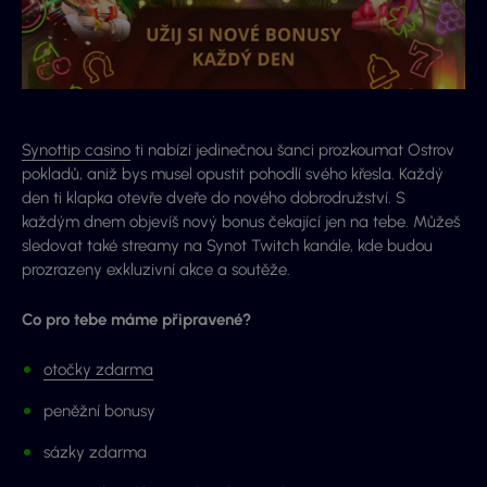
Synottip casino
ti nabízí jedinečnou šanci prozkoumat Ostrov
pokladů, aniž bys musel opustit pohodlí svého křesla. Každý
den ti klapka otevře dveře do nového dobrodružství. S
každým dnem objevíš nový bonus čekající jen na tebe. Můžeš
sledovat také streamy na Synot Twitch kanále, kde budou
prozrazeny exkluzivní akce a soutěže.
Co pro tebe máme připravené?
otočky zdarma
peněžní bonusy
sázky zdarma