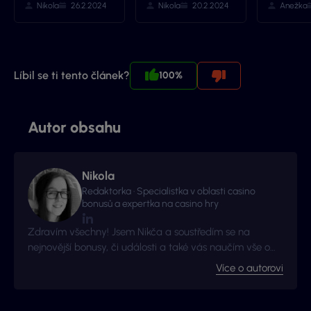
Nikola
26.2.2024
Nikola
20.2.2024
Anežka
Líbil se ti tento článek?
100%
Autor obsahu
Nikola
Redaktorka · Specialistka v oblasti casino
bonusů a expertka na casino hry
Zdravím všechny! Jsem Nikča a soustředím se na
nejnovější bonusy, či události a také vás naučím vše o
nejoblíbenějších casinových hrách.
Více o autorovi