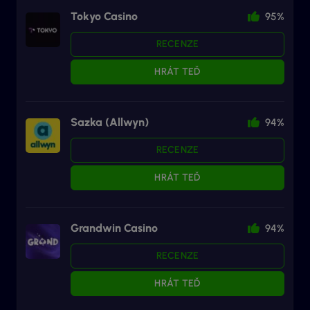
Tokyo Casino
95%
RECENZE
HRÁT TEĎ
Sazka (Allwyn)
94%
RECENZE
HRÁT TEĎ
Grandwin Casino
94%
RECENZE
HRÁT TEĎ