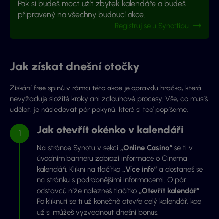
Pak si budeš moct užít zbytek kalendáře a budeš
připravený na všechny budoucí akce.
Registruj se u Synottipu
Jak získat dnešní otočky
Získání free spinů v rámci této akce je opravdu hračka, která
nevyžaduje složité kroky ani zdlouhavé procesy. Vše, co musíš
udělat, je následovat pár pokynů, které si teď popíšeme.
Jak otevřít okénko v kalendáři
Na stránce Synotu v sekci
„Online Casino“
se ti v
úvodním banneru zobrazí informace o Cinema
kalendáři. Klikni na tlačítko
„Více info“
a dostaneš se
na stránku s podrobnějšími informacemi. O pár
odstavců níže nalezneš tlačítko
„Otevřít kalendář“
.
Po kliknutí se ti už konečně otevře celý kalendář, kde
už si můžeš vyzvednout dnešní bonus.