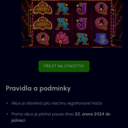
PŘEJÍT NA SYNOTTIP
Pravidla a podmínky
Akce je otevřená pro všechny registrované hráče
Promo akce je platná pouze dnes
20
. února 2024 do
půlnoci