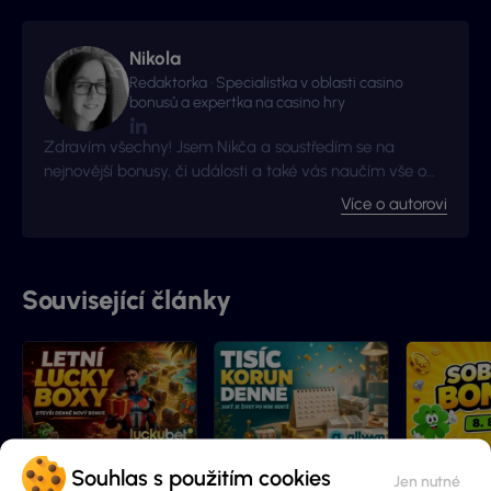
Nikola
Redaktorka · Specialistka v oblasti casino
bonusů a expertka na casino hry
Zdravím všechny! Jsem Nikča a soustředím se na
nejnovější bonusy, či události a také vás naučím vše o
nejoblíbenějších casinových hrách.
Více o autorovi
Související články
Souhlas s použitím cookies
Letní Lucky Boxy:
Jak by vypadal
Free spi