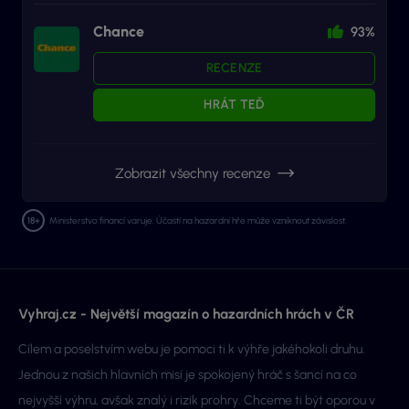
Chance
93%
RECENZE
HRÁT TEĎ
Zobrazit všechny recenze
Ministerstvo financí varuje: Účastí na hazardní hře může vzniknout závislost.
Vyhraj.cz - Největší magazín o hazardních hrách v ČR
Cílem a poselstvím webu je pomoci ti k výhře jakéhokoli druhu.
Jednou z našich hlavních misí je spokojený hráč s šancí na co
nejvyšší výhru, avšak znalý i rizik prohry. Chceme ti být oporou v