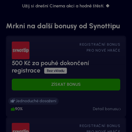
Užij si dnešní Cinema akci a hodně štěstí. 🍀
Mrkni na další bonusy od Synottipu
REGISTRAČNÍ BONUS
PRO NOVÉ HRÁČE
500 Kč za pouhé dokončení
registrace
Bez vkladu
ZÍSKAT BONUS
Jednoduché dosažení
90%
Detail bonusu
REGISTRAČNÍ BONUS
PRO NOVÉ HRÁČE