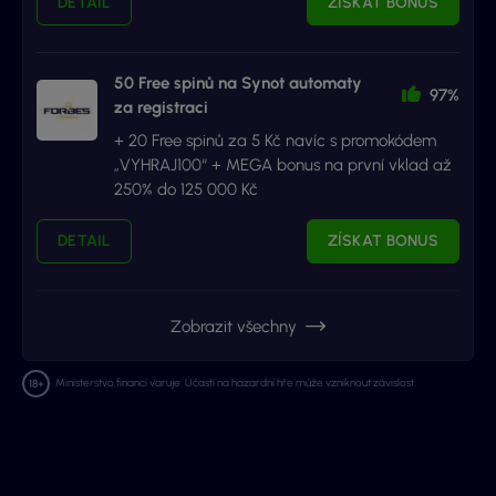
DETAIL
ZÍSKAT BONUS
50 Free spinů na Synot automaty
97%
za registraci
+ 20 Free spinů za 5 Kč navíc s promokódem
„VYHRAJ100“ + MEGA bonus na první vklad až
250% do 125 000 Kč
DETAIL
ZÍSKAT BONUS
Zobrazit všechny
Ministerstvo financí varuje: Účastí na hazardní hře může vzniknout závislost.