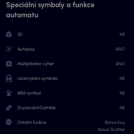
Speciální symboly a funkce
automatu
3D
NE
Autoplay
ANO
Multiplikátor výher
ANO
Uzamykání symbolů
NE
Wild symbol
NE
Zvyšování/Gamble
NE
Ostatní funkce
Bonus buy
Bonus Scatter