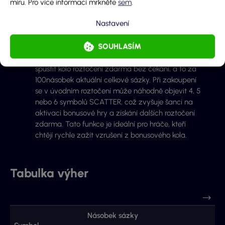
míru. Pro více informací mrkněte
sem
.
hrou.
Nastavení
Buy Free Spins
SOUHLASÍM
Funkce Buy Free Spins umožňuje hráči okamžitě
spustit kolo roztočení zdarma bez čekání, a to za
100násobek aktuální celkové sázky. Při zakoupení
se v úvodním roztočení může náhodně objevit 4, 5
nebo 6 symbolů SCATTER, což zvyšuje šanci na
aktivaci bonusové hry a získání dalších roztočení
zdarma. Tato funkce je ideální pro hráče, kteří
chtějí rychle zažít vzrušení z bonusového kola.
Tabulka výher
Násobek sázky