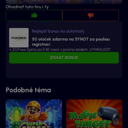
Ohodnoť tuto hru i ty
Nejlepší bonus na automaty
50 otoček zdarma na SYNOT za pouhou
registraci
+ 20 Free Spinů za 5 Kč navíc s promo kódem „VYHRAJ100“
ZÍSKAT BONUS
Podobné téma