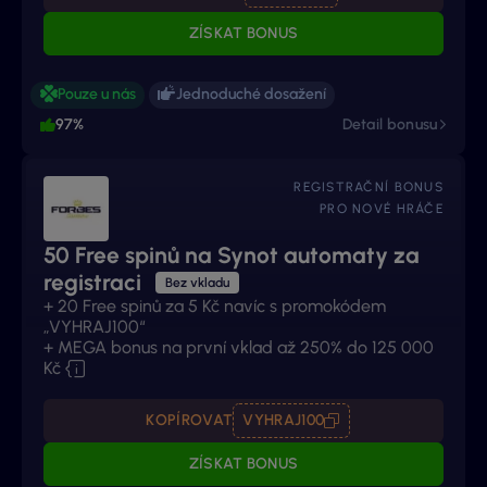
ZÍSKAT BONUS
Pouze u nás
Jednoduché dosažení
97%
Detail bonusu
REGISTRAČNÍ BONUS
PRO NOVÉ HRÁČE
50 Free spinů na Synot automaty za
registraci
Bez vkladu
+ 20 Free spinů za 5 Kč navíc s promokódem
„VYHRAJ100“
+ MEGA bonus na první vklad až 250% do 125 000
Kč
KOPÍROVAT
VYHRAJ100
ZÍSKAT BONUS