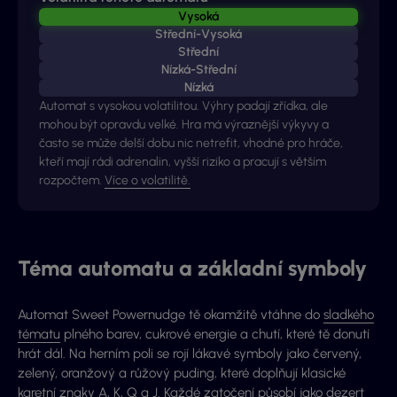
Vysoká
Střední-Vysoká
Střední
Nízká-Střední
Nízká
Automat s vysokou volatilitou. Výhry padají zřídka, ale
mohou být opravdu velké. Hra má výraznější výkyvy a
často se může delší dobu nic netrefit, vhodné pro hráče,
kteří mají rádi adrenalin, vyšší riziko a pracují s větším
rozpočtem.
Více o volatilitě.
Téma automatu a základní symboly
Automat Sweet Powernudge tě okamžitě vtáhne do
sladkého
tématu
plného barev, cukrové energie a chutí, které tě donutí
hrát dál. Na herním poli se rojí lákavé symboly jako červený,
zelený, oranžový a růžový puding, které doplňují klasické
karetní znaky A, K, Q a J. Každé zatočení působí jako dezert