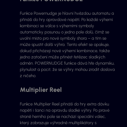
Funkce Powernudge je hlavní hvězdou automatu a
přináší do hry opravdové napětí. Po každé výherní
kombinaci se válce s výherními symboly
automaticky posunou o jedno pole dolů, čímž se
uvolní místo pro nové symboly shora – a tím se
může spustit další výhra. Tento efekt se opakuje,
dokud přicházejí nové výherní kombinace, takže
jedno zatočení může přinést řetězec sladkých
odměn. POWERNUDGE funkce dává hře dynamiku,
plynulost a pocit, že se výhry mohou zrodit doslova
z ničeho.
Multiplier Reel
Funkce Multiplier Reel přináší do hry extra dávku
napětí i šanci na opravdu sladké výhry. Po pravé
straně herního pole se nachází speciální válec,
který zobrazuje výhradně multiplikátory s