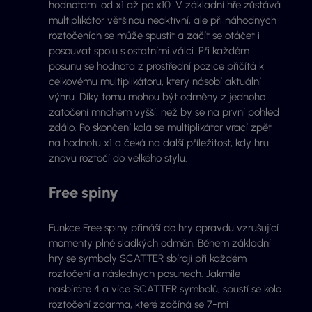
hodnotami od x1 až po x10. V základní hře zůstává
multiplikátor většinou neaktivní, ale při náhodných
roztočeních se může spustit a začít se otáčet i
posouvat spolu s ostatními válci. Při každém
posunu se hodnota z prostřední pozice přičítá k
celkovému multiplikátoru, který násobí aktuální
výhru. Díky tomu mohou být odměny z jednoho
zatočení mnohem vyšší, než by se na první pohled
zdálo. Po skončení kola se multiplikátor vrací zpět
na hodnotu x1 a čeká na další příležitost, kdy hru
znovu roztočí do velkého stylu.
Free spiny
Funkce Free spiny přináší do hry opravdu vzrušující
momenty plné sladkých odměn. Během základní
hry se symboly SCATTER sbírají při každém
roztočení a následných posunech. Jakmile
nasbíráte 4 a více SCATTER symbolů, spustí se kolo
roztočení zdarma, které začíná se 7-mi