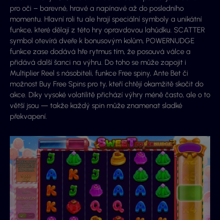
pro oči – barevné, hravé a napínavé až do posledního
momentu. Hlavní roli tu ale hrají speciální symboly a unikátní
funkce, které dělají z této hry opravdovou lahůdku. SCATTER
symbol otevírá dveře k bonusovým kolům, POWERNUDGE
funkce zase dodává hře rytmus tím, že posouvá válce a
přidává další šanci na výhru. Do toho se může zapojit i
Multiplier Reel s násobiteli, funkce Free spiny, Ante Bet či
možnost Buy Free Spins pro ty, kteří chtějí okamžitě skočit do
akce. Díky vysoké volatilitě přichází výhry méně často, ale o to
větší jsou — takže každý spin může znamenat sladké
překvapení.