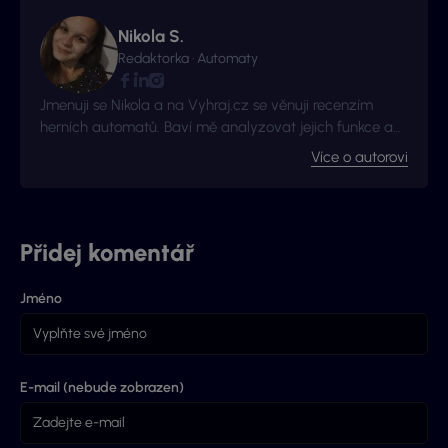
Nikola S.
Redaktorka · Automaty
Jmenuji se Nikola a na Vyhraj.cz se věnuji recenzím
herních automatů. Baví mě analyzovat jejich funkce a
přinášet čtenářům přehledné a objektivní informace,
Více o autorovi
které jim usnadní výběr. Mým cílem je tvořit
srozumitelný obsah, který bude užitečný jak pro
začátečníky, tak pro zkušenější hráče.
Přidej komentář
Jméno
E-mail (nebude zobrazen)