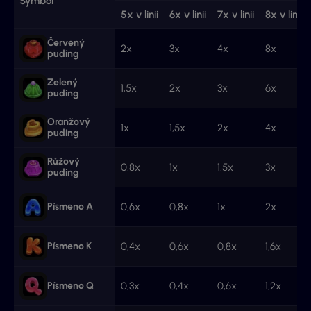
Symbol
5x v linii
6x v linii
7x v linii
8x v linii
Červený
2x
3x
4x
8x
puding
Zelený
1,5x
2x
3x
6x
puding
Oranžový
1x
1,5x
2x
4x
puding
Růžový
0,8x
1x
1,5x
3x
puding
Písmeno A
0,6x
0,8x
1x
2x
Písmeno K
0,4x
0,6x
0,8x
1,6x
Písmeno Q
0,3x
0,4x
0,6x
1,2x