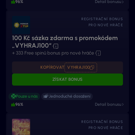
96%
Detail bonusu
REGISTRAČNÍ BONUS
PRO NOVÉ HRÁČE
100 Kč sázka zdarma s promokódem
„VYHRAJ100“
+ 333 Free spinů bonus pro nové hráče
KOPÍROVAT
VYHRAJ100
ZÍSKAT BONUS
Pouze u nás
Jednoduché dosažení
96%
Detail bonusu
REGISTRAČNÍ BONUS
PRO NOVÉ HRÁČE