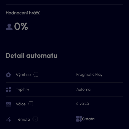
Hodnocení hráčů
0%
Detail automatu
Pragmatic Play
Výrobce
Typ hry
Automat
6 válců
Válce
Ostatní
Témata