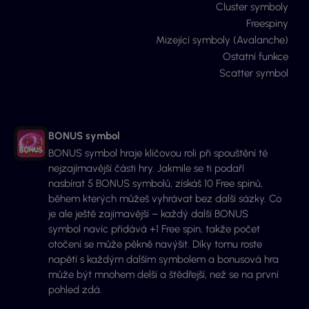
Cluster symboly
Freespiny
Mizející symboly (Avalanche)
Ostatní funkce
Scatter symbol
BONUS symbol
BONUS symbol hraje klíčovou roli při spouštění té
nejzajímavější části hry. Jakmile se ti podaří
nasbírat 5 BONUS symbolů, získáš 10 Free spinů,
během kterých můžeš vyhrávat bez další sázky. Co
je ale ještě zajímavější – každý další BONUS
symbol navíc přidává +1 Free spin, takže počet
otočení se může pěkně navýšit. Díky tomu roste
napětí s každým dalším symbolem a bonusová hra
může být mnohem delší a štědřejší, než se na první
pohled zdá.