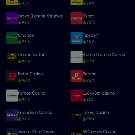
93 %
94 %
Maxa (Loterie Korunka)
Synot
93 %
90 %
Chance
Tipsport
93 %
93 %
Casino Kartáč
Apollo Games Casino
82 %
92 %
Betor Casino
Betano
90 %
96 %
Forbes Casino
LuckyBet casino
95 %
91 %
Grandwin Casino
Tokyo Casino
94 %
95 %
MerkurXtip Casino
69Games Casino