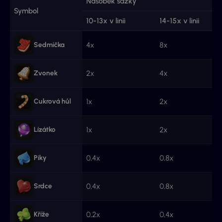
Násobek sázky
Symbol
10-13x v linii
14-15x v linii
Sedmička
4x
8x
Zvonek
2x
4x
Cukrová hůl
1x
2x
Lízátko
1x
2x
Piky
0,4x
0,8x
Srdce
0,4x
0,8x
Kříže
0,2x
0,4x