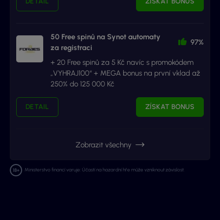
DETAIL
ZÍSKAT BONUS
50 Free spinů na Synot automaty
97%
za registraci
+ 20 Free spinů za 5 Kč navíc s promokódem
„VYHRAJ100“ + MEGA bonus na první vklad až
250% do 125 000 Kč
DETAIL
ZÍSKAT BONUS
Zobrazit všechny
Ministerstvo financí varuje: Účastí na hazardní hře může vzniknout závislost.