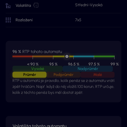
Střední-Vysoká
Volatilita
Rozložení
7x5
96 %
RTP tohoto automatu
< 90 %
95 %
96.5 %
97.5 %
99 %
Vysoké
Nadprůměr
Průměr
Podprůměr
Malé
RTP u automatů je pravidlo, kolik peněz se z automatu vrátí
zpět hráčům. Např. když do něj vložíš 100 korun, RTP určuje,
kolik z těchto peněz bys měl dostat zpět.
Volatilita tohoto automatu