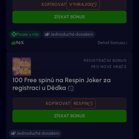
KOPÍROVAT
VYHRAJ100
ZÍSKAT BONUS
Pouze u nás
Jednoduché dosažení
96%
Detail bonusu
REGISTRAČNÍ BONUS
PRO NOVÉ HRÁČE
100 Free spinů na Respin Joker za
registraci u Dědka
KOPÍROVAT
RESPIN
ZÍSKAT BONUS
Jednoduché dosažení