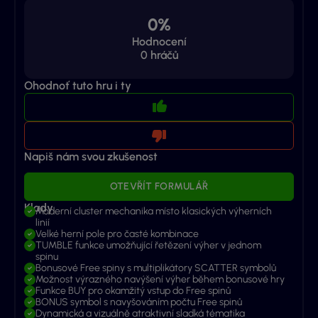
0%
Hodnocení
0
hráčů
Ohodnoť tuto hru i ty
Napiš nám svou zkušenost
OTEVŘÍT FORMULÁŘ
Klady
Moderní cluster mechanika místo klasických výherních
linií
Velké herní pole pro časté kombinace
TUMBLE funkce umožňující řetězení výher v jednom
spinu
Bonusové Free spiny s multiplikátory SCATTER symbolů
Možnost výrazného navýšení výher během bonusové hry
Funkce BUY pro okamžitý vstup do Free spinů
BONUS symbol s navyšováním počtu Free spinů
Dynamická a vizuálně atraktivní sladká tématika