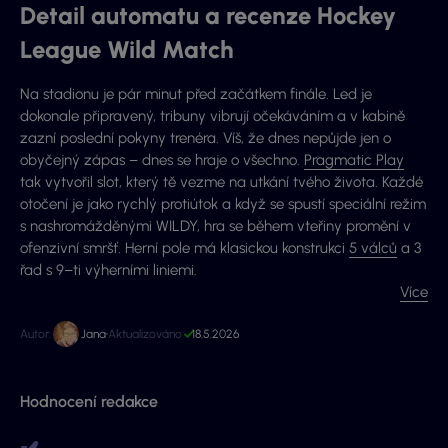
Detail automatu a recenze Hockey
League Wild Match
Na stadionu je pár minut před začátkem finále. Led je
dokonale připravený, tribuny vibrují očekáváním a v kabině
zazní poslední pokyny trenéra. Víš, že dnes nepůjde jen o
obyčejný zápas – dnes se hraje o všechno.
Pragmatic Play
tak vytvořil slot, který tě vezme na utkání tvého života. Každé
otočení je jako rychlý protiútok a když se spustí speciální režim
s nashromážděnými WILDY, hra se během vteřiny promění v
ofenzivní smršť. Herní pole má klasickou konstrukci
5 válců
a 3
řad s 9–ti výherními liniemi.
Více
Autor:
Jana
Aktualizováno:
18.5.2026
Hodnocení redakce