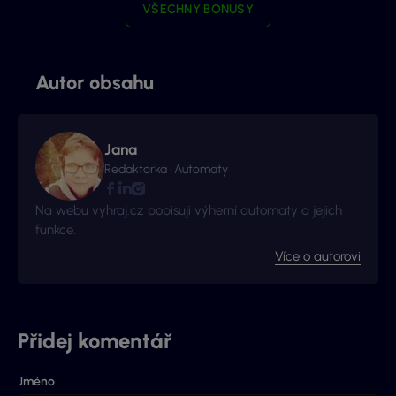
VŠECHNY BONUSY
Autor obsahu
Jana
Redaktorka · Automaty
Na webu vyhraj.cz popisuji výherní automaty a jejich
funkce.
Více o autorovi
Přidej komentář
Jméno