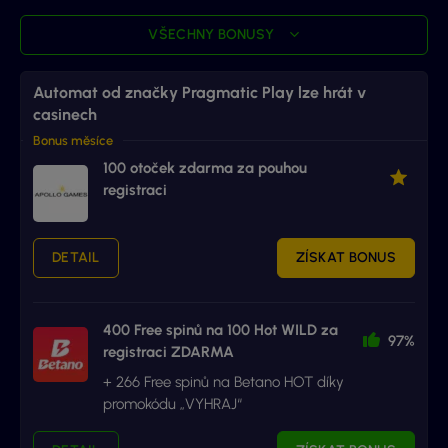
VŠECHNY BONUSY
Automat od značky Pragmatic Play lze hrát v
casinech
Bonus měsíce
100 otoček zdarma za pouhou
registraci
DETAIL
ZÍSKAT BONUS
400 Free spinů na 100 Hot WILD za
97%
registraci ZDARMA
+ 266 Free spinů na Betano HOT díky
promokódu „VYHRAJ“