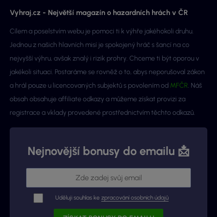
Vyhraj.cz - Největší magazín o hazardních hrách v ČR
Cílem a poselstvím webu je pomoci ti k výhře jakéhokoli druhu.
Jednou z našich hlavních misí je spokojený hráč s šancí na co
nejvyšší výhru, avšak znalý i rizik prohry. Chceme ti být oporou v
jakékoli situaci. Postaráme se rovněž o to, abys neporušoval zákon
a hrál pouze u licencovaných subjektů s povolením od
MFČR
. Náš
obsah obsahuje affiliate odkazy a můžeme získat provizi za
registrace a vklady provedené prostřednictvím těchto odkazů.
Nejnovější bonusy do emailu 📩
Uděluji souhlas ke
zpracování osobních údajů