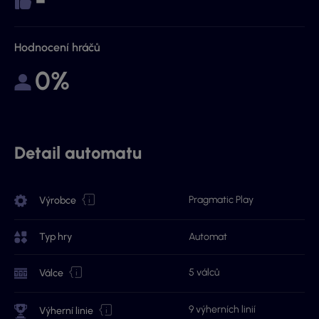
-
Hodnocení hráčů
0%
Detail automatu
Pragmatic Play
Výrobce
Typ hry
Automat
5 válců
Válce
9 výherních linií
Výherní linie