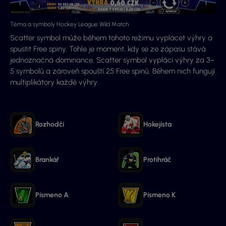
Téma a symboly Hockey League Wild Match
Scatter symbol může během tohoto režimu vyplácet výhry a
spustit Free spiny. Tohle je moment, kdy se ze zápasu stává
jednoznačná dominance. Scatter symbol vyplácí výhry za 3–
5 symbolů a zároveň spouští 25 Free spinů. Během nich fungují
multiplikátory každé výhry.
Rozhodčí
Hokejista
Brankář
Protihráč
Písmeno A
Písmeno K