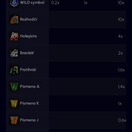
WILD symbol
0,2x
1x
10x
Rozhodčí
10x
Hokejista
4x
Brankář
2x
Protihráč
1,6x
Písmeno A
1,4x
Písmeno K
1x
Písmeno J
0,6x