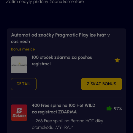
Zatím nebyly přidány žádné komentáře.
Automat od značky Pragmatic Play lze hrát v
casinech
Bonus měsíce
100 otoček zdarma za pouhou
registraci
DETAIL
ZÍSKAT BONUS
400 Free spinů na 100 Hot WILD
97%
za registraci ZDARMA
+ 266 Free spinů na Betano HOT díky
promokódu „VYHRAJ“