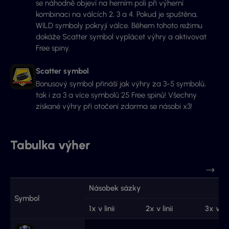
se náhodně objeví na herním poli při výherní
kombinaci na válcích 2, 3 a 4. Pokud je spuštěna,
WILD symboly pokryjí válce. Během tohoto režimu
dokáže Scatter symbol vyplácet výhry a aktivovat
Free spiny.
Scatter symbol
Bonusový symbol přináší jak výhry za 3-5 symbolů,
tak i za 3 a více symbolů 25 Free spinů! Všechny
získané výhry při otočení zdarma se násobí x3!
Tabulka výher
Násobek sázky
Symbol
1x v linii
2x v linii
3x v lin