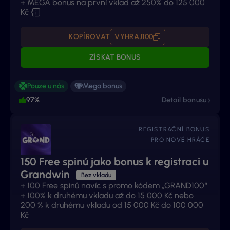
+ MEGA bonus na první vklad až 250% do 125 000
Kč
KOPÍROVAT
VYHRAJ100
ZÍSKAT BONUS
Pouze u nás
Mega bonus
97%
Detail bonusu
REGISTRAČNÍ BONUS
PRO NOVÉ HRÁČE
150 Free spinů jako bonus k registraci u
Grandwin
Bez vkladu
+ 100 Free spinů navíc s promo kódem „GRAND100“
+ 100% k druhému vkladu až do 15 000 Kč nebo
200 % k druhému vkladu od 15 000 Kč do 100 000
Kč