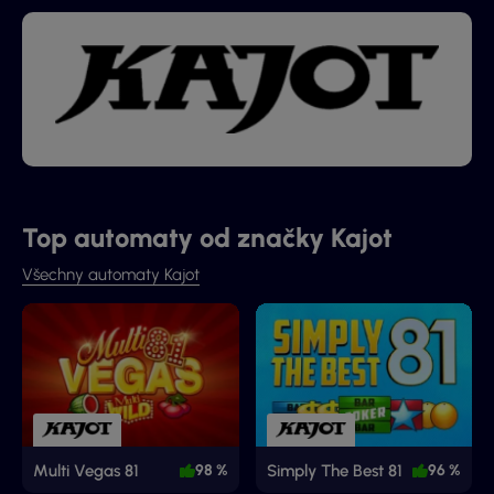
Top automaty od značky Kajot
Všechny automaty Kajot
Multi Vegas 81
98 %
Simply The Best 81
96 %