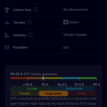
20 výherních linií
Výherní linie
Ostatní
Témata
Střední-Vysoká
Volatilita
Rozložení
5x3
94.53 %
RTP tohoto automatu
< 90 %
95 %
96.5 %
97.5 %
99 %
Vysoké
Nadprůměr
Průměr
Podprůměr
Malé
RTP u automatů je pravidlo, kolik peněz se z automatu vrátí
zpět hráčům. Např. když do něj vložíš 100 korun, RTP určuje,