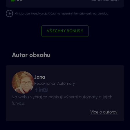
Ministerstvo financí varuje: Účastí na hazardní hře může vzniknout závislost.
VŠECHNY BONUSY
Autor obsahu
Jana
Redaktorka · Automaty
Na webu vyhraj.cz popisuji výherní automaty a jejich
funkce.
Více o autorovi