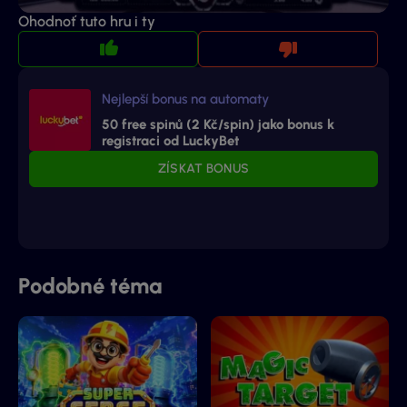
Ohodnoť tuto hru i ty
Nejlepší bonus na automaty
50 free spinů (2 Kč/spin) jako bonus k
registraci od LuckyBet
ZÍSKAT BONUS
Podobné téma