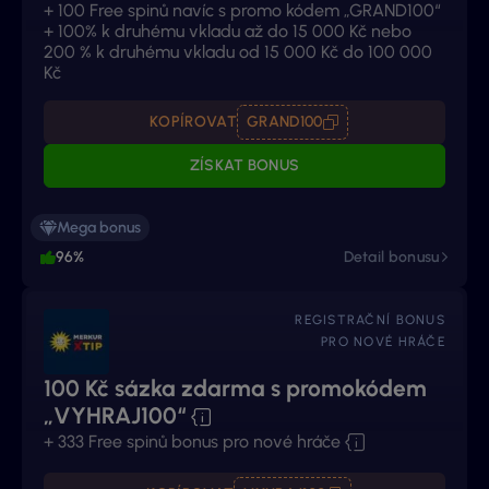
+ 100 Free spinů navíc s promo kódem „GRAND100“
+ 100% k druhému vkladu až do 15 000 Kč nebo
200 % k druhému vkladu od 15 000 Kč do 100 000
Kč
KOPÍROVAT
GRAND100
ZÍSKAT BONUS
Mega bonus
96%
Detail bonusu
REGISTRAČNÍ BONUS
PRO NOVÉ HRÁČE
100 Kč sázka zdarma s promokódem
„VYHRAJ100“
+ 333 Free spinů bonus pro nové hráče