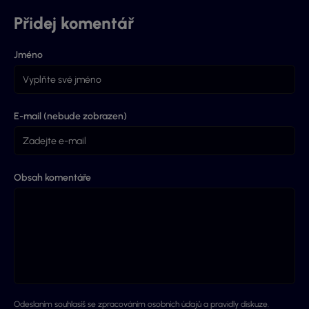
Přidej komentář
Jméno
E-mail (nebude zobrazen)
Obsah komentáře
Odeslaním souhlasíš se
zpracováním osobních údajů
a
pravidly diskuze
.