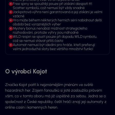
Free spiny se spouštějí pouze při získání alespoň tří
Scatter symbolů, což nemusí být vždy snadné
Jackpotová výhra není garantovaná a její získání je velmi
vzácné
Hra může během některých herních sérií nabídnout delší
období bez výraznějších výher
Mystery bonus nenabízí možnost strategického
rozhodování, protože výhry jsou náhodné
WILD respin se spustí pouze při dopadu WILD symbolu,
což se nemusí stávat příliš často
Automat nemusí být ideální pro hráče, kteří preferují
velmi jednoduché sloty bez většího množství funkcí
O výrobci Kajot
Značka Kajot patří k nejznámějším jménům ve světě
hazardních her. Zájem fanoušků si jistě zasloužila právem
vším, co v tomto oboru má již úspěšně za sebou. Jedná se o
společnost z České republiky, čeští hráči znají její automaty z
online casin i kamenných heren.