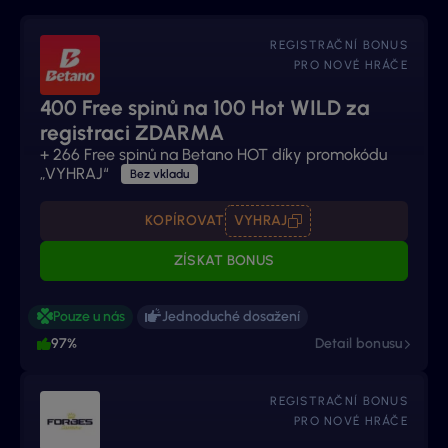
REGISTRAČNÍ BONUS
PRO NOVÉ HRÁČE
400 Free spinů na 100 Hot WILD za
registraci ZDARMA
+
266 Free spinů na Betano HOT díky promokódu
„VYHRAJ“
Bez vkladu
KOPÍROVAT
VYHRAJ
ZÍSKAT BONUS
Pouze u nás
Jednoduché dosažení
97%
Detail bonusu
REGISTRAČNÍ BONUS
PRO NOVÉ HRÁČE