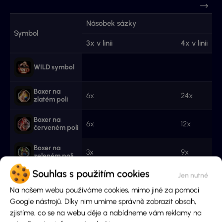
Násobek sázky
Symbol
3x v linii
4x v linii
WILD symbol
Boxer na
6x
24x
zlatém poli
Boxer na
6x
12x
červeném poli
Boxer na
3x
9x
zeleném poli
Souhlas s použitím cookies
Boxer na
3x
6x
modrém poli
Na našem webu používáme cookies, mimo jiné za pomoci
Google nástrojů. Díky nim umíme správně zobrazit obsah,
Písmeno A
1,2x
3x
zjistíme, co se na webu děje a nabídneme vám reklamy na