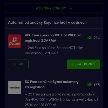
VŠECHNY BONUSY
Automat od značky Kajot lze hrát v casinech
400 Free spinů na 100 Hot WILD za
97%
registraci ZDARMA
+ 266 Free spinů na Betano HOT díky
promokódu „VYHRAJ“
DETAIL
ZÍSKAT BONUS
50 Free spinů na Synot automaty
97%
za registraci
+ 20 Free spinů za 5 Kč navíc s promokódem
„VYHRAJ100“ + MEGA bonus na první vklad až
250% do 125 000 Kč