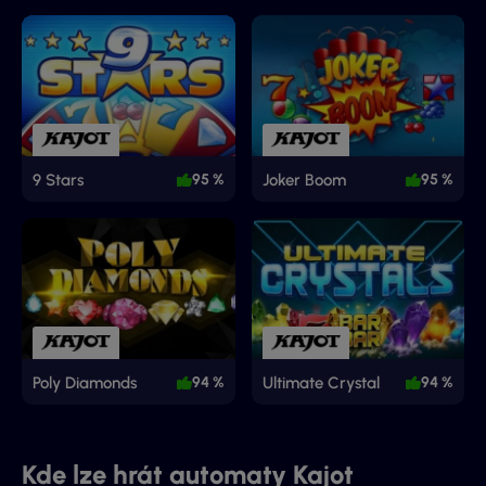
9 Stars
95 %
Joker Boom
95 %
Poly Diamonds
94 %
Ultimate Crystal
94 %
Kde lze hrát automaty Kajot