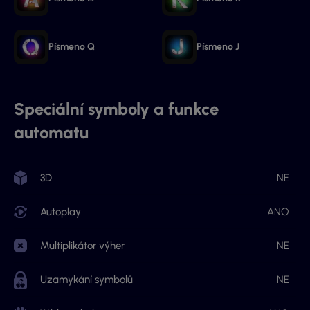
Písmeno Q
Písmeno J
Speciální symboly a funkce
automatu
3D
NE
Autoplay
ANO
Multiplikátor výher
NE
Uzamykání symbolů
NE