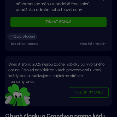
náhodnou odměnu v podobě free spinů,
peněžních odměn nebo hlavní ceny
ZÍSKAT BONUS
Za protočení
Jak získat bonus
Dnes 8. srpna 2026 nejsou žádné nabídky od vybraného
casina. Přehled nabídek od všech provozovatelů, který
každý den aktualizujeme najdeš na stránce
free spiny dnes
.
FREE SPINY DNES
Obsah článku o Grandwin promo kódu