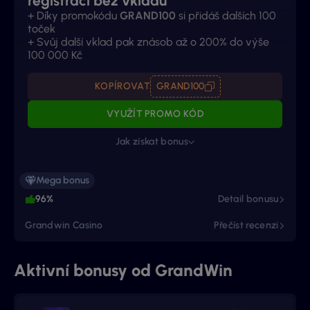
registraci bez vkladu
+ Díky promokódu
GRAND100
si přidáš dalších 100
toček
+ Svůj další vklad pak znásob až o 200% do výše
100 000 Kč
KOPÍROVAT
GRAND100
VYUŽÍT PROMO KÓD
Jak získat bonus
Mega bonus
96%
Detail bonusu
Grandwin Casino
Přečíst recenzi
Aktivní bonusy od GrandWin