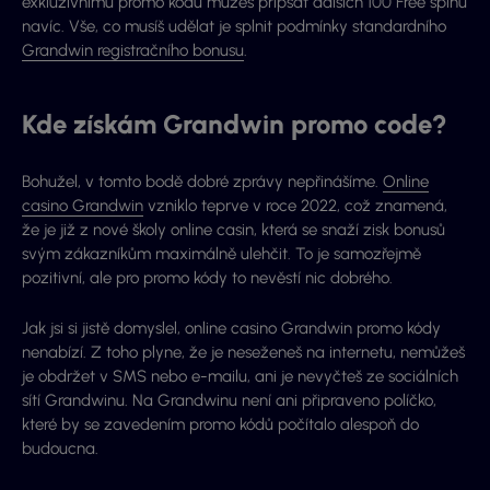
exkluzivnímu promo kódu můžeš připsat dalších 100 Free spinů
navíc. Vše, co musíš udělat je splnit podmínky standardního
Grandwin registračního bonusu
.
Kde získám Grandwin promo code?
Bohužel, v tomto bodě dobré zprávy nepřinášíme.
Online
casino Grandwin
vzniklo teprve v roce 2022, což znamená,
že je již z nové školy online casin, která se snaží zisk bonusů
svým zákazníkům maximálně ulehčit. To je samozřejmě
pozitivní, ale pro promo kódy to nevěstí nic dobrého.
Jak jsi si jistě domyslel, online casino Grandwin promo kódy
nenabízí. Z toho plyne, že je neseženeš na internetu, nemůžeš
je obdržet v SMS nebo e-mailu, ani je nevyčteš ze sociálních
sítí Grandwinu. Na Grandwinu není ani připraveno políčko,
které by se zavedením promo kódů počítalo alespoň do
budoucna.