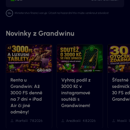
Ministerstvo financí varuje: Účastí na hazardní hře může vzniknout závislost.
Novinky z Grandwinu
Renta u
Vyhraj podíl z
Šťastné
Grandwin: Až
3000 Kč v
sedmičky
3000 FS denně
instagramové
30 FS z
na 7 dní + iPad
soutěži s
Grandw
Air či jiné
Grandwinem!
odměny!
Marťa
7.8.2026
Anežka
4.8.2026
Max