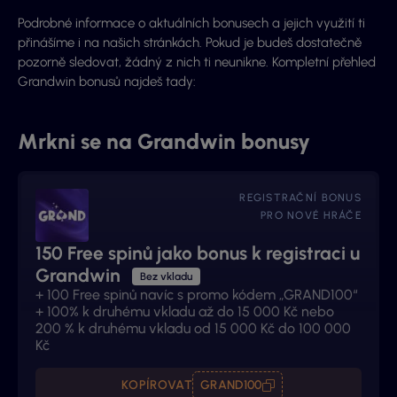
Podrobné informace o aktuálních bonusech a jejich využití ti
přinášíme i na našich stránkách. Pokud je budeš dostatečně
pozorně sledovat, žádný z nich ti neunikne. Kompletní přehled
Grandwin bonusů najdeš tady:
Mrkni se na Grandwin bonusy
REGISTRAČNÍ BONUS
PRO NOVÉ HRÁČE
150 Free spinů jako bonus k registraci u
Grandwin
Bez vkladu
+ 100 Free spinů navíc s promo kódem „GRAND100“
+ 100% k druhému vkladu až do 15 000 Kč nebo
200 % k druhému vkladu od 15 000 Kč do 100 000
Kč
KOPÍROVAT
GRAND100