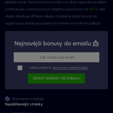
jakékoli situaci. Postaráme se rovněž o to, abys neporušoval zákon
a hrál pouze u licencovaných subjektů s povolením od
MFČR
. Náš
obsah obsahuje affiliate odkazy a můžeme získat provizi za
registrace a vklady provedené prostřednictvím těchto odkazů.
Nejnovější bonusy do emailu 📩
Uděluji souhlas ke
zpracování osobních údajů
Nastavení cookies
Nejoblíbenější stránky