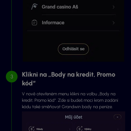
Klikni na „Body na kredit, Promo
kód“
V nově otevřeném menu klikni na volbu „Body na
kredit, Promo kód“. Zde si budeš moci krom zadání
kódu také směňovat Grandwin body na peníze.