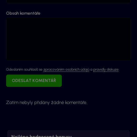
Obsah komentáře
Odeslaním souhlasíš se
zpracováním osobních údajů
a
pravidly diskuze
.
ODESLAT KOMENTÁŘ
Zatím nebyly přidány žádné komentáře.
Nejlépe hodnocené bonusy