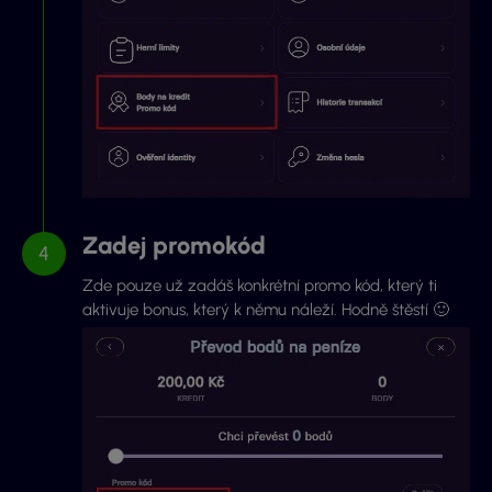
Zadej promokód
Zde pouze už zadáš konkrétní promo kód, který ti
aktivuje bonus, který k němu náleží. Hodně štěstí 🙂