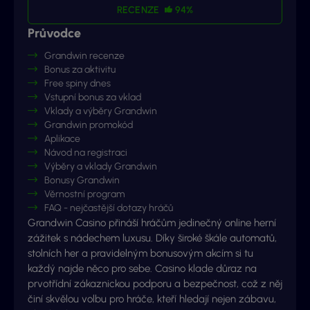
RECENZE
94%
Průvodce
Grandwin recenze
Bonus za aktivitu
Free spiny dnes
Vstupní bonus za vklad
Vklady a výběry Grandwin
Grandwin promokód
Aplikace
Návod na registraci
Výběry a vklady Grandwin
Bonusy Grandwin
Věrnostní program
FAQ - nejčastější dotazy hráčů
Grandwin Casino přináší hráčům jedinečný online herní
zážitek s nádechem luxusu. Díky široké škále automatů,
stolních her a pravidelným bonusovým akcím si tu
každý najde něco pro sebe. Casino klade důraz na
prvotřídní zákaznickou podporu a bezpečnost, což z něj
činí skvělou volbu pro hráče, kteří hledají nejen zábavu,