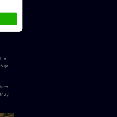
her.
žňuje
dech.
tuly,