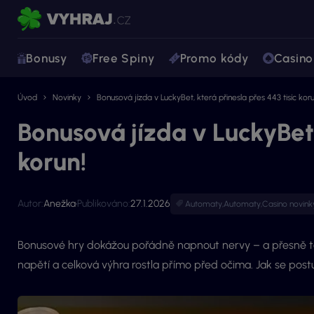
Bonusy
Free Spiny
Promo kódy
Casino
Úvod
Novinky
Bonusová jízda v LuckyBet, která přinesla přes 443 tisíc koru
Bonusová jízda v LuckyBet,
korun!
Autor:
Anežka
Publikováno:
27.1.2026
Automaty
,
Automaty
,
Casino novink
Bonusové hry dokážou pořádně napnout nervy – a přesně to s
napětí a celková výhra rostla přímo před očima. Jak se post