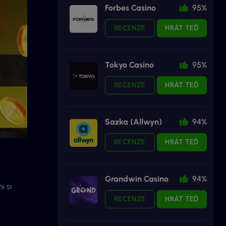
Forbes Casino
95%
RECENZE
HRÁT TEĎ
Tokyo Casino
95%
RECENZE
HRÁT TEĎ
Sazka (Allwyn)
94%
RECENZE
HRÁT TEĎ
Grandwin Casino
94%
i si
RECENZE
HRÁT TEĎ