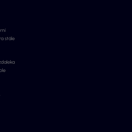
rní
ra stále
 zdaleka
ole
.