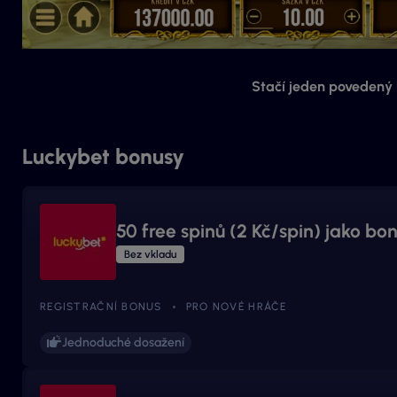
Stačí jeden povedený 
Luckybet bonusy
50 free spinů (2 Kč/spin) jako bo
Bez vkladu
REGISTRAČNÍ BONUS
PRO NOVÉ HRÁČE
Jednoduché dosažení