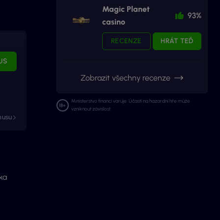
Magic Planet
93%
casino
RECENZE
HRÁT TEĎ
US
Zobrazit všechny recenze
Ministerstvo financí varuje: Účastí na hazardní hře může
vzniknout závislost.
nusu
ika