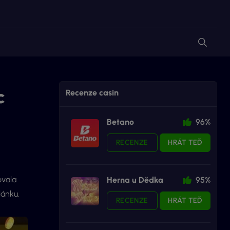
c
Recenze casin
Betano
96%
RECENZE
HRÁT TEĎ
ovala
Herna u Dědka
95%
lánku.
RECENZE
HRÁT TEĎ