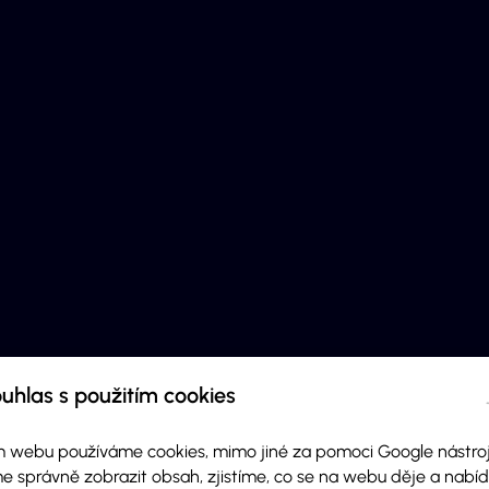
uhlas s použitím cookies
 webu používáme cookies, mimo jiné za pomoci Google nástroj
e správně zobrazit obsah, zjistíme, co se na webu děje a nab