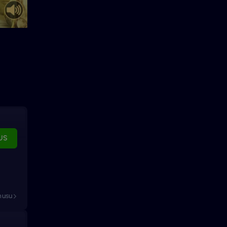
US
nusu