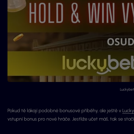
Luckybet
Pokud tě lákají podobné bonusové příběhy, ale ještě v
Luck
vstupní bonus pro nové hráče. Jestliže učet máš, tak se stač