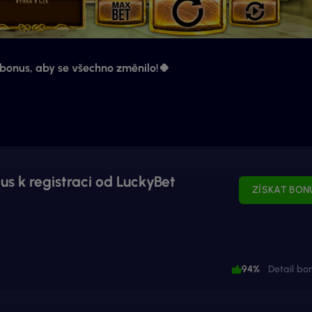
bonus, aby se všechno změnilo!🍀
nus k registraci od LuckyBet
ZÍSKAT BON
94%
Detail bo