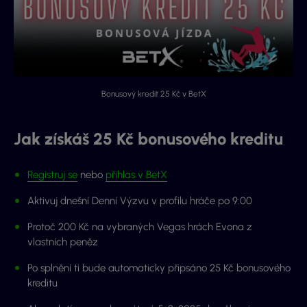
Bonusový kredit 25 Kč v BetX
Jak získáš 25 Kč bonusového kreditu
Registruj se
nebo
přihlas v BetX
Aktivuj dnešní Denní Výzvu v profilu hráče po 9:00
Protoč 200 Kč na vybraných Vegas hrách Evona z
vlastních peněz
Po splnění ti bude automaticky připsáno 25 Kč bonusového
kreditu