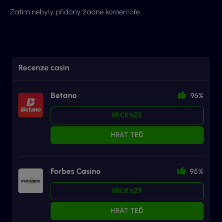
Zatím nebyly přidány žádné komentáře.
Recenze casin
Betano
96%
RECENZE
HRÁT TEĎ
Forbes Casino
95%
RECENZE
HRÁT TEĎ