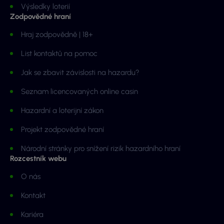
Výsledky loterií
Zodpovědné hraní
Hraj zodpovědně | 18+
List kontaktů na pomoc
Jak se zbavit závislosti na hazardu?
Seznam licencovaných online casin
Hazardní a loterijní zákon
Projekt zodpovědné hraní
Národní stránky pro snížení rizik hazardního hraní
Rozcestník webu
O nás
Kontakt
Kariéra