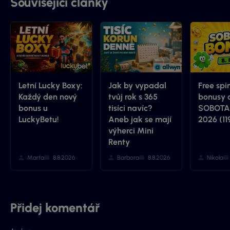
Související články
Letní Lucky Boxy:
Jak by vypadal
Free spi
Každý den nový
tvůj rok s 365
bonusy 
bonus u
tisíci navíc?
SOBOTA 
LuckyBetu!
Aneb jak se mají
2026 (11
výherci Mini
Renty
Marťa
8.8.2026
Barbora
8.8.2026
Nikola
Přidej komentář