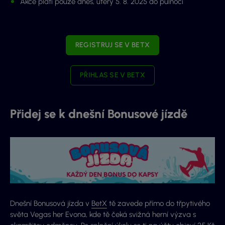
Akce platí pouze dnes, úterý 5. 8. 2025 do půlnoci
REGISTRUJ SE V BETX
PŘIHLAS SE V BETX
Přidej se k dnešní Bonusové jízdě
Dnešní Bonusová jízda v
BetX
tě zavede přímo do třpytivého
světa Vegas her Evona, kde tě čeká svižná herní výzva s