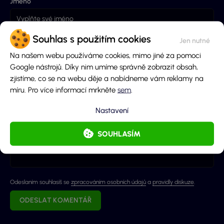
Jméno
Souhlas s použitím cookies
E-mail (nebude zobrazen)
Na našem webu používáme cookies, mimo jiné za pomoci
Google nástrojů. Díky nim umíme správně zobrazit obsah,
zjistíme, co se na webu děje a nabídneme vám reklamy na
míru. Pro více informací mrkněte
sem
.
Obsah komentáře
Nastavení
SOUHLASÍM
Odeslaním souhlasíš se
zpracováním osobních údajů
a
pravidly diskuze
.
ODESLAT KOMENTÁŘ