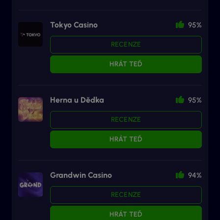
Tokyo Casino
95%
RECENZE
HRÁT TEĎ
Herna u Dědka
95%
RECENZE
HRÁT TEĎ
Grandwin Casino
94%
RECENZE
HRÁT TEĎ