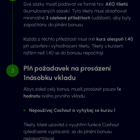
Své sázky musíš podávat ve formě tzv.
AKO tiketů
(kumulovaných sázek). Tyto tikety musí obsahovat
minimálně
3 sázkové příležitosti
(události), aby byly
započítány do plnění bonusu.
Každá z těchto příležitostí musí mít
kurz alespoň 1,40
při uzavření i vyhodnocení tiketu. Tikety s kurzem
nižším než 1,40 se do bonusu nepočítají.
Plň požadavek na prosázení
1násobku vkladu
Abys získal celý bonus, musíš prosázet pouze
1x
hodnotu
svého prvního vkladu.
Nepoužívej Cashout a vyhýbej se kurzu 1
Tikety, které uzavřeš s využitím funkce Cashout
(předčasné vyplacení), se do plnění bonusu
nezapočítávají