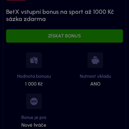
BetX vstupní bonus na sport až 1000 Kč
sázka zdarma
ZÍSKAT BONUS
Hodnota bonusu
Nutnost vkladu
1 000 Kč
ANO
Bonus je pro
Nové hráče