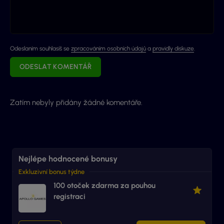
Odeslaním souhlasíš se
zpracováním osobních údajů
a
pravidly diskuze
.
ODESLAT KOMENTÁŘ
Zatím nebyly přidány žádné komentáře.
Nejlépe hodnocené bonusy
Exkluzivní bonus týdne
100 otoček zdarma za pouhou
registraci