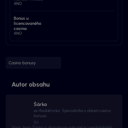
ANO
Bonus u
licencovaného
casina
ANO
Casino bonusy
Autor obsahu
Šárka
ex-Redaktorka · Specialistka v oblasti casino
bonusů
Ahoj! Jsem Šárka a dozvíte se ode mě ty nejdůležitější