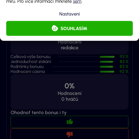
Recenze BETX
míru. Pro více informací mrkněte
sem
.
Nastavení
88%
SOUHLASÍM
Hodnocení
redakce
Celková výše bonusu
93 %
Jednoduchost získání
83 %
Podmínky bonusu
83 %
Hodnocení casina
92 %
0%
Hodnocení
0
hráčů
Ohodnoť tento bonus i ty