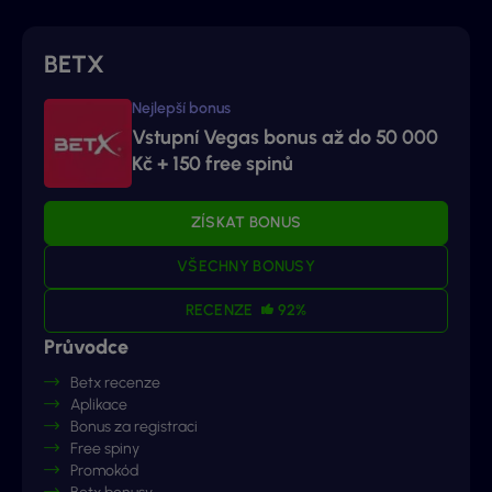
BETX
Nejlepší bonus
Vstupní Vegas bonus až do 50 000
Kč + 150 free spinů
ZÍSKAT BONUS
VŠECHNY BONUSY
RECENZE
92%
Průvodce
Betx recenze
Aplikace
Bonus za registraci
Free spiny
Promokód