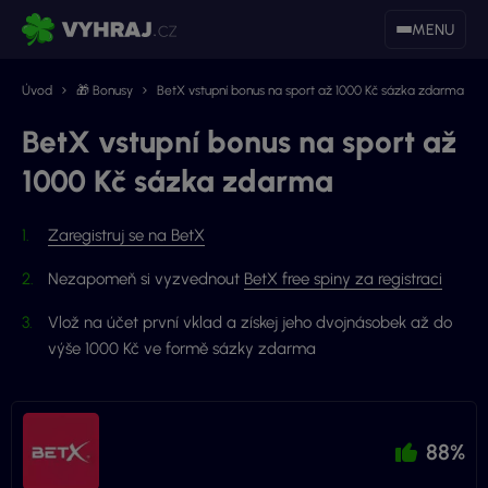
MENU
Úvod
🎁 Bonusy
BetX vstupní bonus na sport až 1000 Kč sázka zdarma
BetX vstupní bonus na sport až
1000 Kč sázka zdarma
Zaregistruj se na BetX
Nezapomeň si vyzvednout
BetX free spiny za registraci
Vlož na účet první vklad a získej jeho dvojnásobek až do
výše 1000 Kč ve formě sázky zdarma
88%