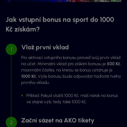
Jak vstupní bonus na sport do 1000
Kč získám?
Vlož první vklad
Pro aktivaci vstupního bonusu proveď svůj první vklad
na účet. Minimální vklad pro získání bonusu je
500 Kč
,
maximální částka, na kterou se bonus vztahuje je
1000 Kč.
Výše bonusu bude odpovídat hodnotě tvého
prvního vkladu.
Příklad: Pokud vložíš 1000 Kč, máš nárok na bonus
ve stejné výši, tedy také 1000 Kč.
Začni sázet na AKO tikety