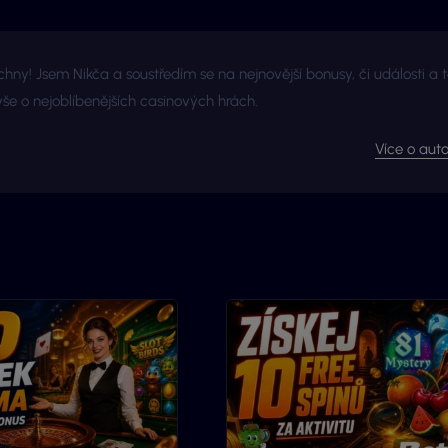
hny! Jsem Nikča a soustředím se na nejnovější bonusy, či události a 
še o nejoblíbenějších casinových hrách.
Více o auto