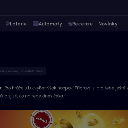
Loterie
Automaty
Recenze
Novinky
chny novinky
,
LuckyBet casino
 Pro hráče u LuckyBet však naopak! Připravili si pro tebe ještě 
 a zjisti, co na tebe dnes čeká.