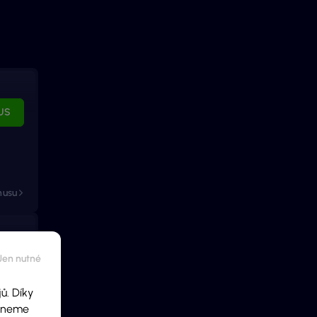
US
nusu
US
ů. Díky
ídneme