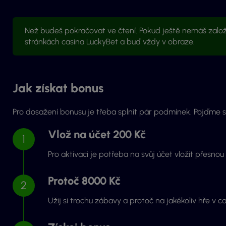
Než budeš pokračovat ve čtení. Pokud ještě nemáš založ
stránkách casina LuckyBet a buď vždy v obraze.
Jak získat bonus
Pro dosažení bonusu je třeba splnit pár podmínek. Pojďme s
Vlož na účet 200 Kč
Pro aktivaci je potřeba na svůj účet vložit přesno
Protoč 8000 Kč
Užij si trochu zábavy a protoč na jakékoliv hře v 