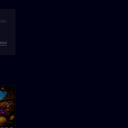
také
rovi