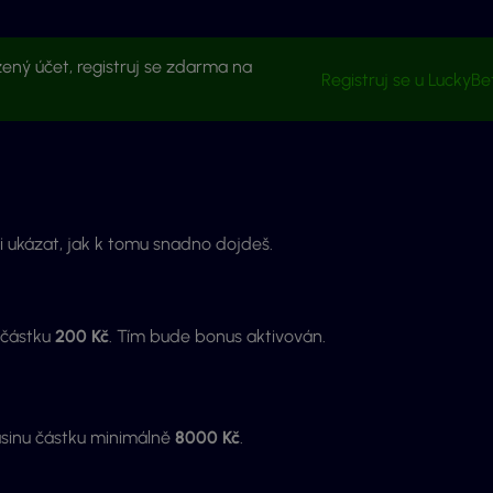
ený účet, registruj se zdarma na
Registruj se u LuckyBe
i ukázat, jak k tomu snadno dojdeš.
u částku
200 Kč
. Tím bude bonus aktivován.
casinu částku minimálně
8000 Kč
.