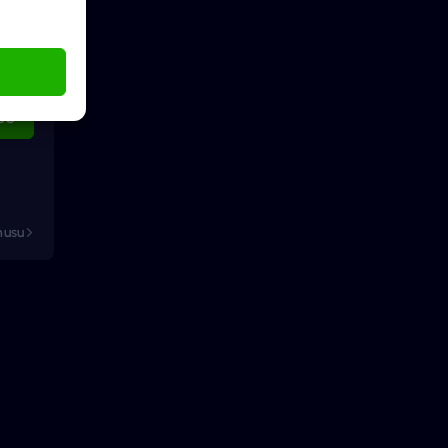
nusu
US
nusu