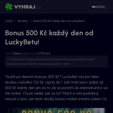
MENU
Úvod
Novinky
Bonus 500 Kč každý den od LuckyBetu!
Bonus 500 Kč každý den od
LuckyBetu!
Autor:
Šárka
Publikováno:
27.8.2024
Automaty
,
Casino bonusy
,
Dočasné denní bonusy
,
LuckyBet bonus
,
Reload bonusy
,
Všechny novinky
,
LuckyBet casino
Toužíš po denním bonusu 500 Kč? LuckyBet má pro tebe
skvělou nabídku! Od 26. srpna do 1. září máš šanci získat až
500 Kč každý den jen za to, že se ponoříš do dobrodružství ve
hře týdne. Chceš vědět, jak na to? Přečti si náš podrobný
návod a zjisti, jak tento skvělý bonus můžeš snadno získat i ty!