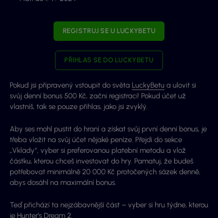
REGISTRUJ SE U LUCKYBETU
PŘIHLAS SE DO LUCKYBETU
Pokud jsi připravený vstoupit do světa
LuckyBetu
a ulovit si
svůj denní bonus 500 Kč, začni registrací! Pokud účet už
vlastníš, tak se pouze přihlas, jako jsi zvyklý.
Aby ses mohl pustit do hraní a získat svůj první denní bonus, je
třeba vložit na svůj účet nějaké peníze. Přejdi do sekce
„Vklady“, vyber si preferovanou platební metodu a vlož
částku, kterou chceš investovat do hry. Pamatuj, že budeš
potřebovat minimálně 20 000 Kč protočených sázek denně,
abys dosáhl na maximální bonus.
Teď přichází ta nejzábavnější část – vyber si hru týdne, kterou
je
Hunter’s Dream 2
.