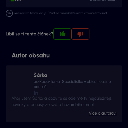
Ministerstvo financí varuje: Účastí na hazardní hře může vzniknout závislost.
Líbil se ti tento článek?
Autor obsahu
Šárka
ex-Redaktorka · Specialistka v oblasti casino
bonusů
Ahoj! Jsem Šárka a dozvíte se ode mě ty nejdůležitější
novinky a bonusy ze světa hazardního hraní.
Více o autorovi