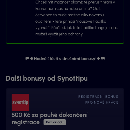
Chceš mít možnost okamžitě přerušit hraní v
kamenném casinu nebo online? Od 1.
července to bude možné díky novému
opatření, které přináší "nouzové tlačítko
vypnutí". Přečti si, jak toto tlačítko funguje a jak
můžeš využít jeho ochrany.
🥅🍀Hodně štěstí s dnešními bonusy!🍀🥅
Další bonusy od Synottipu
REGISTRAČNÍ BONUS
PRO NOVÉ HRÁČE
500 Kč za pouhé dokončení
registrace
Bez vkladu