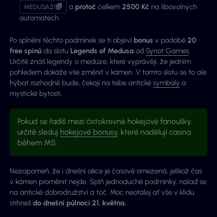
a
protoč
celkem
2500 Kč
na libovolných
MEDUSA21
automatech.
Po splnění těchto podmínek se ti objeví
bonus
v podobě
20
free spinů
do slotu
Legends of Medusa
od
Synot Games
.
Určitě znáš legendy o medúze, které vyprávějí, že jedním
pohledem dokáže vše změnit v kámen. V tomto slotu se to ale
hýbat rozhodně bude, čekají na tebe antické
symboly
a
mystické bytosti.
Pokud se řadíš mezi čistokrevné hokejové fanoušky,
určitě sleduj
hokejové bonusy
, které nadělují casina
během MS.
Nezapomeň, že i dnešní akce je časově omezená, jelikož čas
v kámen proměnit nejde. Splň jednoduché podmínky, nalaď se
na antické dobrodružství a toč. Moc neotálej ať vše v klidu
stihneš
do dnešní půlnoci 21. května.