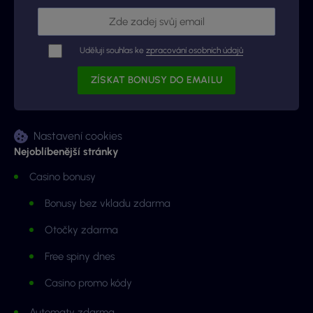
Uděluji souhlas ke
zpracování osobních údajů
Nastavení cookies
Nejoblíbenější stránky
Casino bonusy
Bonusy bez vkladu zdarma
Otočky zdarma
Free spiny dnes
Casino promo kódy
Automaty zdarma