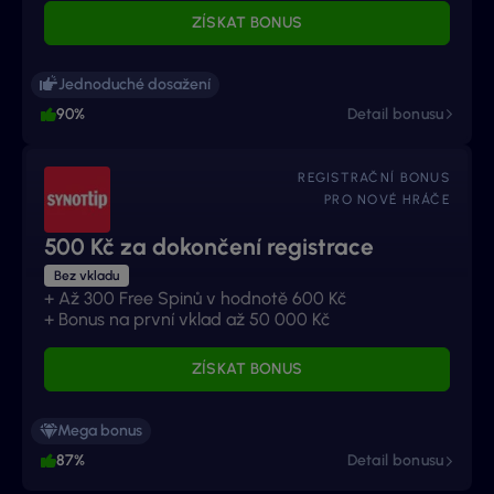
ZÍSKAT BONUS
Jednoduché dosažení
90%
Detail bonusu
REGISTRAČNÍ BONUS
PRO NOVÉ HRÁČE
500 Kč za dokončení registrace
Bez vkladu
+ Až 300 Free Spinů v hodnotě 600 Kč
+ Bonus na první vklad až 50 000 Kč
ZÍSKAT BONUS
Mega bonus
87%
Detail bonusu