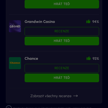
HRÁT TEĎ
Grandwin Casino
94%
RECENZE
HRÁT TEĎ
Chance
93%
RECENZE
HRÁT TEĎ
Zobrazit všechny recenze