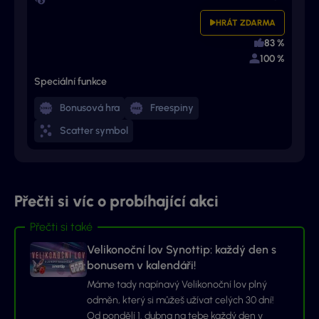
HRÁT ZDARMA
83 %
100 %
Speciální funkce
Bonusová hra
Freespiny
Scatter symbol
Přečti si víc o probíhající akci
Přečti si také
Velikonoční lov Synottip: každý den s
bonusem v kalendáři!
Máme tady napínavý Velikonoční lov plný
odměn, který si můžeš užívat celých 30 dní!
Od pondělí 1. dubna na tebe každý den v