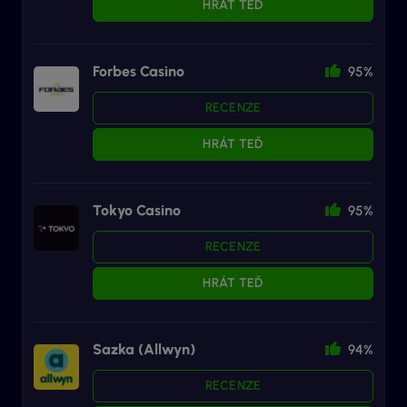
HRÁT TEĎ
Forbes Casino
95%
RECENZE
HRÁT TEĎ
Tokyo Casino
95%
RECENZE
HRÁT TEĎ
Sazka (Allwyn)
94%
RECENZE