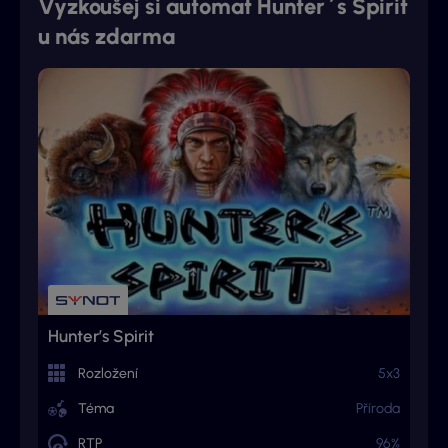
Vyzkoušej si automat Hunter´s Spirit
u nás zdarma
Hunter’s Spirit
Rozložení
5x3
Téma
Příroda
RTP
96%