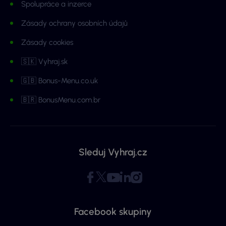
Spolupráce a inzerce
Zásady ochrany osobních údajů
Zásady cookies
🇸🇰 Vyhraj.sk
🇬🇧 Bonus-Menu.co.uk
🇧🇷 BonusMenu.com.br
Sleduj Vyhraj.cz
Facebook skupiny