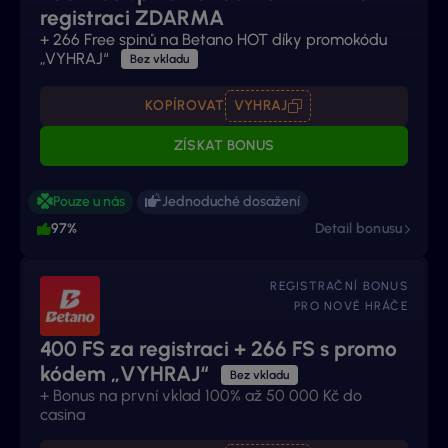
registraci ZDARMA
+
266 Free spinů na Betano HOT díky promokódu
„VYHRAJ“
Bez vkladu
KOPÍROVAT
VYHRAJ
ZÍSKAT BONUS
Pouze u nás
Jednoduché dosažení
97%
Detail bonusu
REGISTRAČNÍ BONUS
PRO NOVÉ HRÁČE
400 FS za registraci + 266 FS s promo
kódem „VYHRAJ“
Bez vkladu
+ Bonus na první vklad 100% až 50 000 Kč do
casina