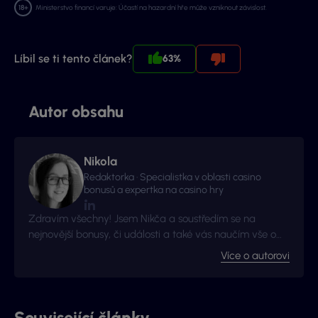
Ministerstvo financí varuje: Účastí na hazardní hře může vzniknout závislost.
Líbil se ti tento článek?
63%
Autor obsahu
Nikola
Redaktorka · Specialistka v oblasti casino
bonusů a expertka na casino hry
Zdravím všechny! Jsem Nikča a soustředím se na
nejnovější bonusy, či události a také vás naučím vše o
nejoblíbenějších casinových hrách.
Více o autorovi
Související články