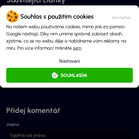
Souhlas s použitím cookies
Na našem webu používáme cookies, mimo jiné za pomoci
Google nástrojů. Díky nim umíme správně zobrazit obsah,
zjistíme, co se na webu děje a nabídneme vám reklamy na
míru. Pro více informací mrkněte
sem
.
Zatoč s novinkou
Bonus v Live
Získej 10
a získej 120 Kč ve
Casinu: Získej 50
spinů za
Nastavení
free spinech v
FS u Tipsportu a
u Betan
Herně u Dědka!
Chance!
SOUHLASÍM
Lenka
6.8.2026
Marťa
6.8.2026
Lenka
Přidej komentář
Jméno