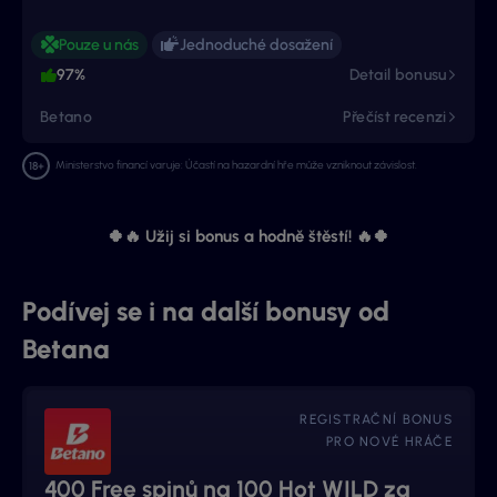
Pouze u nás
Jednoduché dosažení
97%
Detail bonusu
Betano
Přečíst recenzi
Ministerstvo financí varuje: Účastí na hazardní hře může vzniknout závislost.
🍀🔥 Užij si bonus a hodně štěstí! 🔥🍀
Podívej se i na další bonusy od
Betana
REGISTRAČNÍ BONUS
PRO NOVÉ HRÁČE
400 Free spinů na 100 Hot WILD za