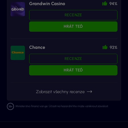
Grandwin Casino
94%
RECENZE
HRÁT TEĎ
Chance
93%
RECENZE
HRÁT TEĎ
Zobrazit všechny recenze
Ministerstvo financí varuje: Účastí na hazardní hře může vzniknout závislost.