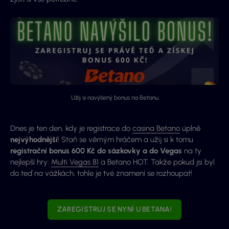
Užij si navýšený bonus na Betanu
Dnes je ten den, kdy je registrace do
casina Betano
úplně
nejvýhodnější
! Staň se věrným hráčem a užij si k tomu
registrační bonus 600 Kč do sázkovky a do Vegas
na ty
nejlepší hry:
Multi Vegas 81
a Betano HOT. Takže pokud jsi byl
do teď na vážkách, tohle je tvé znamení se rozhoupat!
ZAREGISTRUJ SE NYNÍ U BETANA!