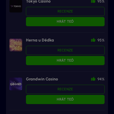
Tokyo Casino
95%
RECENZE
HRÁT TEĎ
Herna u Dědka
95%
RECENZE
HRÁT TEĎ
Grandwin Casino
94%
RECENZE
HRÁT TEĎ