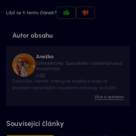
Líbil se ti tento článek?
Autor obsahu
Anežka
Šéfredaktorka · Specialistka v oblasti bonusů a
stíracích losů
Zdravíčko, čtenáři! Jmenuji se Anežka a budu tě
provázet nejrůznějšími novinkami a bonusy ve světě
hazardu!
Více o autorovi
Související články