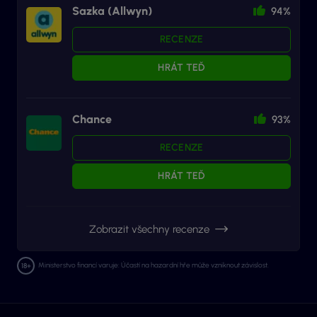
Sazka (Allwyn)
94%
RECENZE
HRÁT TEĎ
Chance
93%
RECENZE
HRÁT TEĎ
Zobrazit všechny recenze
Ministerstvo financí varuje: Účastí na hazardní hře může vzniknout závislost.