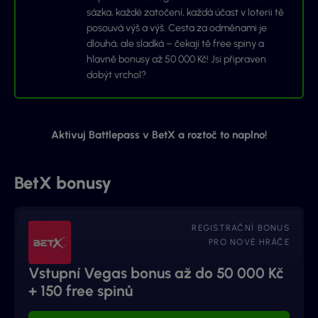
sázka, každé zatočení, každá účast v loterii tě
posouvá výš a výš. Cesta za odměnami je
dlouhá, ale sladká – čekají tě free spiny a
hlavně bonusy až 50 000 Kč! Jsi připraven
dobýt vrchol?
Aktivuj Battlepass v BetX a roztoč to naplno!
BetX bonusy
REGISTRAČNÍ BONUS
PRO NOVÉ HRÁČE
Vstupní Vegas bonus až do 50 000 Kč
+ 150 free spinů