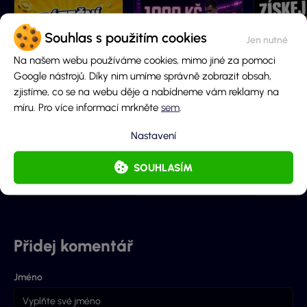
Souhlas s použitím cookies
Na našem webu používáme cookies, mimo jiné za pomoci
Google nástrojů. Díky nim umíme správně zobrazit obsah,
Free spiny a
Získej free spiny,
Zatoč s 
zjistíme, co se na webu děje a nabídneme vám reklamy na
bonusy dnes
věrnostní body i
a získej 
míru. Pro více informací mrkněte
sem
.
PÁTEK 7. 8. 2026
dárkový set v
free spi
(12242 FS)
Tipovačce k 1.
Herně u
Nastavení
české fotbalové
lize!
SOUHLASÍM
Nikola
7.8.2026
Max
6.8.2026
Lenka
Přidej komentář
Jméno