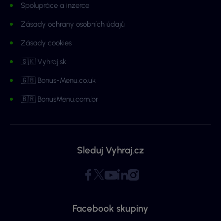
Spolupráce a inzerce
Zásady ochrany osobních údajů
Zásady cookies
🇸🇰 Vyhraj.sk
🇬🇧 Bonus-Menu.co.uk
🇧🇷 BonusMenu.com.br
Sleduj Vyhraj.cz
Facebook skupiny