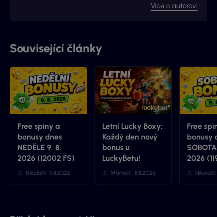
hazardu!
Více o autorovi
Související články
Free spiny a
Letní Lucky Boxy:
Free spi
bonusy dnes
Každý den nový
bonusy 
NEDĚLE 9. 8.
bonus u
SOBOTA 
2026 (12002 FS)
LuckyBetu!
2026 (11
Nikola
9.8.2026
Marťa
8.8.2026
Nikola