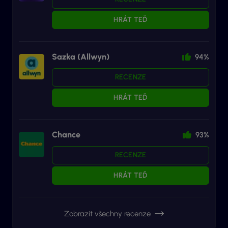
HRÁT TEĎ
Sazka (Allwyn)
94%
RECENZE
HRÁT TEĎ
Chance
93%
RECENZE
HRÁT TEĎ
Zobrazit všechny recenze