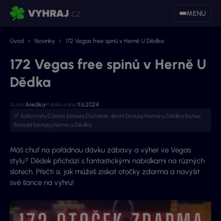
MENU
Úvod
Novinky
172 Vegas free spinů v Herně U Dědka
172 Vegas free spinů v Herně U
Dědka
Autor:
Anežka
Publikováno:
11.6.2024
Automaty
,
Casino bonusy
,
Dočasné denní bonusy
,
Herna u Dědka bonus
,
Reload bonusy
,
Herna u Dědka
Máš chuť na pořádnou dávku zábavy a výher ve Vegas
stylu? Dědek přichází s fantastickými nabídkami na různých
slotech. Přečti si, jak můžeš získat otočky zdarma a navýšit
své šance na výhru!