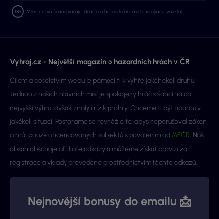
Ministerstvo financí varuje: Účastí na hazardní hře může vzniknout závislost.
Vyhraj.cz - Největší magazín o hazardních hrách v ČR
Cílem a poselstvím webu je pomoci ti k výhře jakéhokoli druhu.
Jednou z našich hlavních misí je spokojený hráč s šancí na co
nejvyšší výhru, avšak znalý i rizik prohry. Chceme ti být oporou v
jakékoli situaci. Postaráme se rovněž o to, abys neporušoval zákon
a hrál pouze u licencovaných subjektů s povolením od
MFČR
. Náš
obsah obsahuje affiliate odkazy a můžeme získat provizi za
registrace a vklady provedené prostřednictvím těchto odkazů.
Nejnovější bonusy do emailu 📩