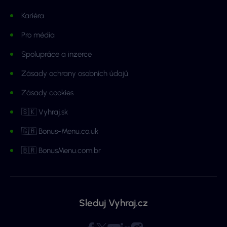
Kariéra
Pro média
Spolupráce a inzerce
Zásady ochrany osobních údajů
Zásady cookies
🇸🇰 Vyhraj.sk
🇬🇧 Bonus-Menu.co.uk
🇧🇷 BonusMenu.com.br
Sleduj Vyhraj.cz