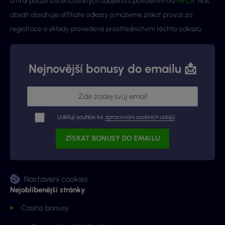
a hrál pouze u licencovaných subjektů s povolením od
MFČR
. Náš
obsah obsahuje affiliate odkazy a můžeme získat provizi za
registrace a vklady provedené prostřednictvím těchto odkazů.
Nejnovější bonusy do emailu 📩
Uděluji souhlas ke
zpracování osobních údajů
Nastavení cookies
Nejoblíbenější stránky
Casino bonusy