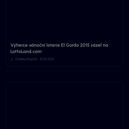
Výherce vánoční loterie El Gordo 2015 sázel na
LottoLand.com
Ondřej Krejčí
30.12.2015