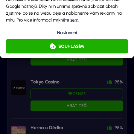
RECENZE
Google nástrojů. Díky nim umíme správně zobrazit obsah,
zjistíme, co se na webu děje a nabídneme vám reklamy na
HRÁT TEĎ
míru. Pro více informací mrkněte
sem
.
Nastavení
Forbes Casino
95%
SOUHLASÍM
RECENZE
HRÁT TEĎ
Tokyo Casino
95%
RECENZE
HRÁT TEĎ
Herna u Dědka
95%