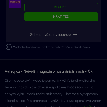
RECENZE
HRÁT TEĎ
Zobrazit všechny recenze
Ministerstvo financí varuje: Účastí na hazardní hře může vzniknout závislost.
Vyhraj.cz - Největší magazín o hazardních hrách v ČR
Cílem a poselstvím webu je pomoci ti k výhře jakéhokoli druhu.
Jednou z našich hlavních misí je spokojený hráč s šancí na co
nejvyšší výhru, avšak znalý i rizik prohry. Chceme ti být oporou v
jakékoli situaci. Postaráme se rovněž o to, abys neporušoval zákon