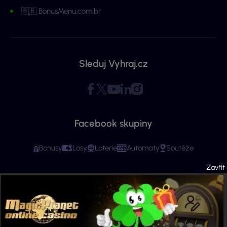
🇧🇷 BonusMenu.com.br
Sleduj Vyhraj.cz
Facebook skupiny
Bonusy
Losy
Loterie
Automaty
Soutěže
Copyright © 2026 - Všechna práva vyhrazena. Vyhraj.cz | Ministerstvo financí
varuje: Účastí na hazardní hře může vzniknout závislost! Stránky mají čistě
informační charakter. Veškeré informace se týkají osob starších 18 let.
Provozovatelem webu je ExeMedia s.r.o. se sídlem Kurzova 2222/16, Stodůlky,