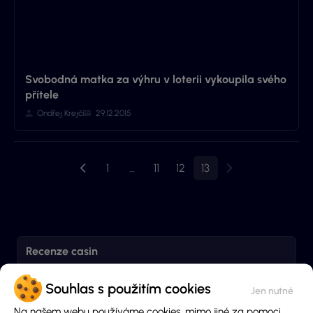
Svobodná matka za výhru v loterii vykoupila svého
přítele
Ondřej Krejčí
29.12.2015
1
…
11
12
13
Recenze casin
Souhlas s použitím cookies
Betano
96%
Na našem webu používáme cookies, mimo jiné za pomoci