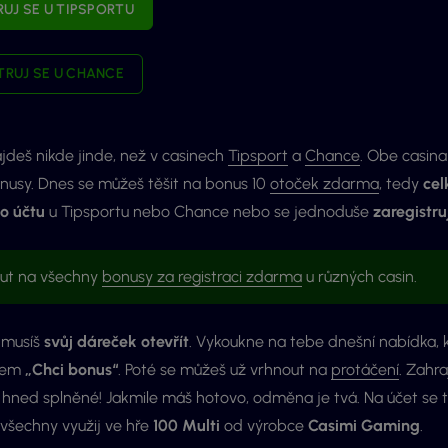
RUJ SE U TIPSPORTU
TRUJ SE U CHANCE
jdeš nikde jinde, než v casinech
Tipsport
a
Chance
. Obe casina
onusy. Dnes se můžeš těšit na bonus 10
otoček zdarma
, tedy
cel
ho účtu
u Tipsportu nebo Chance nebo se jednoduše
zaregistru
out na všechny
bonusy za registraci zdarma
u různých casin.
 musíš
svůj dáreček otevřít
. Vykoukne na tebe dnešní nabídka, 
tkem
„Chci bonus“
. Poté se můžeš už vrhnout na
protáčení
. Zahraj
 hned splněné! Jakmile máš hotovo, odměna je tvá. Na účet se t
 všechny využij ve hře
100 Multi
od výrobce
Casimi Gaming
.