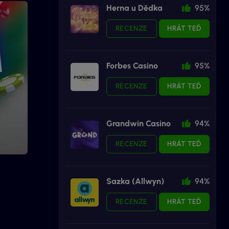
Herna u Dědka
95%
RECENZE
HRÁT TEĎ
Forbes Casino
95%
RECENZE
HRÁT TEĎ
Grandwin Casino
94%
RECENZE
HRÁT TEĎ
Sazka (Allwyn)
94%
RECENZE
HRÁT TEĎ