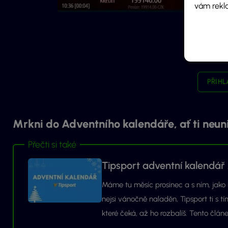
vám rekl
PŘIHLA
PŘIHL
Mrkni do Adventního kalendáře, ať ti neu
Přečti si také
Tipsport adventní kalendář
Máme tu měsíc prosinec a s ním, jako 
nejsi vánočně naladěn, Tipsport ti s 
které čeká, až ho rozbalíš. Tento člán