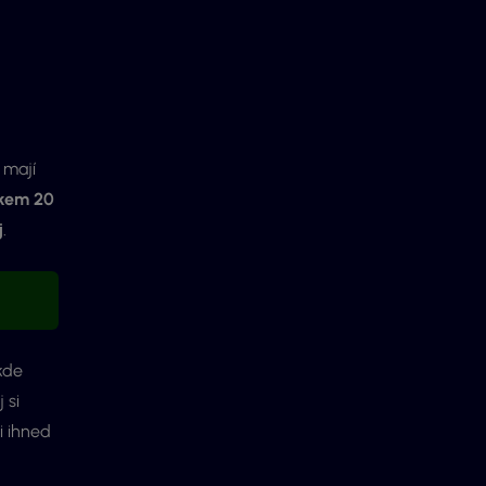
 mají
kem 20
j
.
kde
 si
i ihned