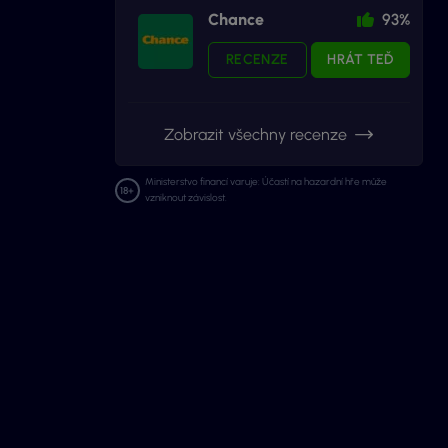
Chance
93%
RECENZE
HRÁT TEĎ
Zobrazit všechny recenze
Ministerstvo financí varuje: Účastí na hazardní hře může
vzniknout závislost.