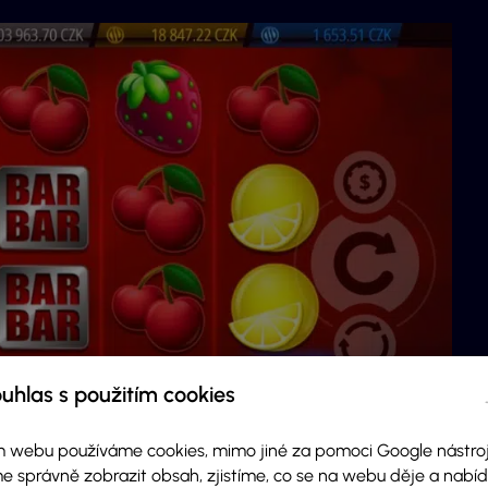
uhlas s použitím cookies
 webu používáme cookies, mimo jiné za pomoci Google nástroj
e správně zobrazit obsah, zjistíme, co se na webu děje a nab