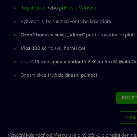
Registruj se
nebo
přihlas u Merkuru
Vyzvedni si bonus z adventního kalendáře
Označ bonus v sekci „Vklad“
před provedením platb
Vlož 300 Kč
na svůj herní účet
Získáš
15 free spinů v hodnotě 2 Kč na hru 81 Multi G
Dnešní akce trvá
do dnešní půlnoci
REGIST
PŘIHL
Vánoční kalendář od Merkuru
je plný dárků a dnešní den nen