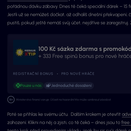
pořádnou dávku zábavy. Dnes tě čeká speciální dárek – 15 fre
Jestli už se nemůžeš dočkat, až odhalíš dnešní překvapení, čt
pustíš, pokud ještě nemáš svůj účet, nejdříve se zaregistruj
100 Kč sázka zdarma s promok
+ 333 Free spinů bonus pro nové hrá
REGISTRAČNÍ BONUS
PRO NOVÉ HRÁČE
Pouze u nás
Jednoduché dosažení
Ministerstvo financí varuje: Účastí na hazardní hře může vzniknout závislost.
Poté se přihlas ke svému účtu. Dalším krokem je otevřít
adve
zahození. Klikni na něj a zjisti, co tě čeká – dnes jsou to
free
tento krok před provedením vkladu, jinak by sis svůj dárek