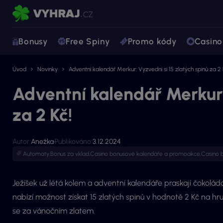
Bonusy
Free Spiny
Promo kódy
Casino
Úvod
Novinky
Adventní kalendář Merkur: Vyzvedni si 15 zlatých spinů za 2 
Adventní kalendář Merkur:
za 2 Kč!
Autor:
Anežka
Publikováno:
3.12.2024
Automaty
,
Bonus za vklad
,
Casino bonusové kalendáře a promoakce
,
Casino 
Ježíšek už létá kolem a adventní kalendáře praskají čokoládo
nabízí možnost získat 15 zlatých spinů v hodnotě 2 Kč na hru 
se za vánočním zlatem.