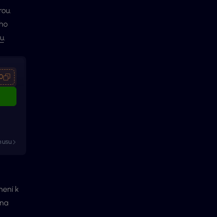
rou.
oho
su
.
0
nusu
není k
 na