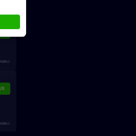
0
nusu
US
nusu