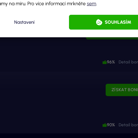
amy na míru. Pro více informací mrkněte
sem
.
KOPÍROVAT
VYHRAJ10
ódem „VYHRAJ100“
Nastavení
SOUHLASÍM
če
ZÍSKAT BONUS
96%
Detail bo
ZÍSKAT BON
90%
Detail bo