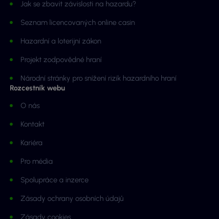
Jak se zbavit závislosti na hazardu?
Seznam licencovaných online casin
Hazardní a loterijní zákon
Projekt zodpovědné hraní
Národní stránky pro snížení rizik hazardního hraní
Rozcestník webu
O nás
Kontakt
Kariéra
Pro média
Spolupráce a inzerce
Zásady ochrany osobních údajů
Zásady cookies