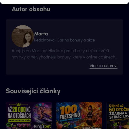
Autor obsahu
Marťa
Redaktorka · Casino bonusy a akce
Ahoj, jsem Martina! Hledám pro tebe ty nejčerstvější
novinky a nejvýhodnější bonusy, které v online casinech
stojí za to!
Více o autorovi
Související články