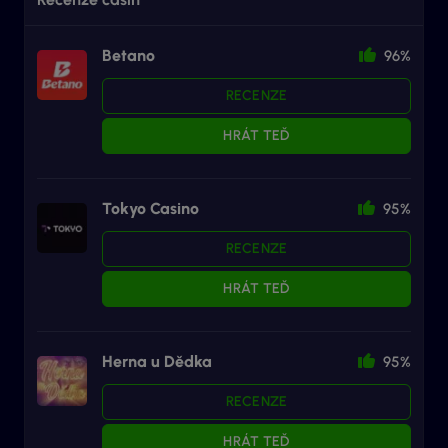
Betano
96%
RECENZE
HRÁT TEĎ
Tokyo Casino
95%
RECENZE
HRÁT TEĎ
Herna u Dědka
95%
RECENZE
HRÁT TEĎ