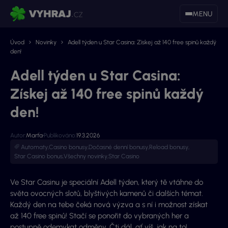
MENU
Úvod
Novinky
Adell týden u Star Casina: Získej až 140 free spinů každý
den!
Adell týden u Star Casina:
Získej až 140 free spinů každý
den!
Autor:
Marťa
Publikováno:
19.3.2026
Automaty
,
Casino bonusy
,
Dočasné denní bonusy
,
Reload bonusy
,
Star Casino bonus
,
Všechny novinky
,
Star Casino
Ve Star Casinu je speciální Adell týden, který tě vtáhne do
světa ovocných slotů, blyštivých kamenů či dalších témat.
Každý den na tebe čeká nová výzva a s ní i možnost získat
až 140 free spinů! Stačí se ponořit do vybraných her a
postupně odemykat odměny. Čti dál, ať víš, jak na to!