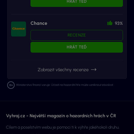
HRÁT TEĎ
Chance
93%
RECENZE
HRÁT TEĎ
Zobrazit všechny recenze
Ministerstvo financí varuje: Účastí na hazardní hře může vzniknout závislost.
Vyhraj.cz - Největší magazín o hazardních hrách v ČR
Cílem a poselstvím webu je pomoci ti k výhře jakéhokoli druhu.