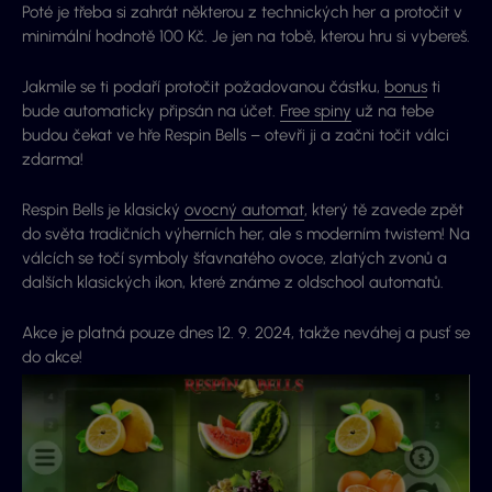
Poté je třeba si zahrát některou z technických her a protočit v
minimální hodnotě 100 Kč. Je jen na tobě, kterou hru si vybereš.
Jakmile se ti podaří protočit požadovanou částku,
bonus
ti
bude automaticky připsán na účet.
Free spiny
už na tebe
budou čekat ve hře Respin Bells – otevři ji a začni točit válci
zdarma!
Respin Bells je klasický
ovocný automat
, který tě zavede zpět
do světa tradičních výherních her, ale s moderním twistem! Na
válcích se točí symboly šťavnatého ovoce, zlatých zvonů a
dalších klasických ikon, které známe z oldschool automatů.
Akce je platná pouze dnes 12. 9. 2024, takže neváhej a pusť se
do akce!