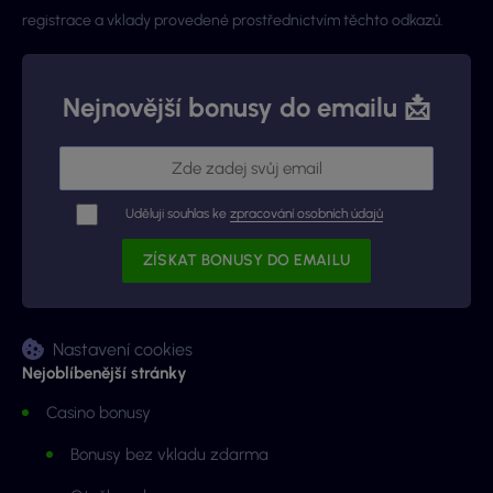
registrace a vklady provedené prostřednictvím těchto odkazů.
Nejnovější bonusy do emailu 📩
Uděluji souhlas ke
zpracování osobních údajů
Nastavení cookies
Nejoblíbenější stránky
Casino bonusy
Bonusy bez vkladu zdarma