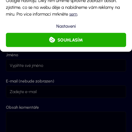
Google nástrojů. Díky nim umíme správně zobrazit obsah,
Chance!
zjistíme, co se na webu děje a nabídneme vám reklamy na
Nikola
6.8.2026
Max
5.8.2026
Nikola
míru. Pro více informací mrkněte
sem
.
Nastavení
SOUHLASÍM
Přidej komentář
Jméno
E-mail (nebude zobrazen)
Obsah komentáře