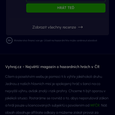
HRÁT TEĎ
Zobrazit všechny recenze
Ministerstvo financí varuje: Účastí na hazardní hře může vzniknout závislost.
Vyhraj.cz - Největší magazín o hazardních hrách v ČR
Cílem a poselstvím webu je pomoci ti k výhře jakéhokoli druhu.
Jednou z našich hlavních misí je spokojený hráč s šancí na co
nejvyšší výhru, avšak znalý i rizik prohry. Chceme ti být oporou v
jakékoli situaci. Postaráme se rovněž o to, abys neporušoval zákon
a hrál pouze u licencovaných subjektů s povolením od
MFČR
. Náš
obsah obsahuje affiliate odkazy a můžeme získat provizi za