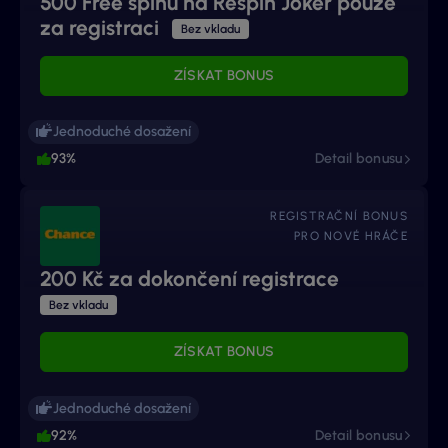
500 Free spinů na Respin Joker pouze
za registraci
Bez vkladu
ZÍSKAT BONUS
Jednoduché dosažení
93%
Detail bonusu
REGISTRAČNÍ BONUS
PRO NOVÉ HRÁČE
200 Kč za dokončení registrace
Bez vkladu
ZÍSKAT BONUS
Jednoduché dosažení
92%
Detail bonusu