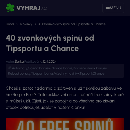
MENU
Úvod
Novinky
40 zvonkových spinů od Tipsportu a Chance
40 zvonkových spinů od
Tipsportu a Chance
Autor:
Šárka
Publikováno:
12.9.2024
Automaty
,
Casino bonusy
,
Chance bonus
,
Dočasné denní bonusy
,
Reload bonusy
,
Tipsport bonus
,
Všechny novinky
,
Tipsport
,
Chance
Chceš si zatočit zdarma a zároveň si užít skvělou zábavu ve
hře Respin Bells? Tato exkluzivní akce ti přináší free spiny, které
si můžeš užít. Zjisti, jak se zapojit a co všechno pro získání
otoček potřebuješ udělat v našem článku!