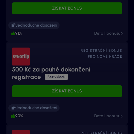
ZÍSKAT BONUS
Jednoduché dosažení
91%
Detail bonusu
REGISTRAČNÍ BONUS
PRO NOVÉ HRÁČE
500 Kč za pouhé dokončení
registrace
Bez vkladu
ZÍSKAT BONUS
Jednoduché dosažení
90%
Detail bonusu
REGISTRAČNÍ BONUS