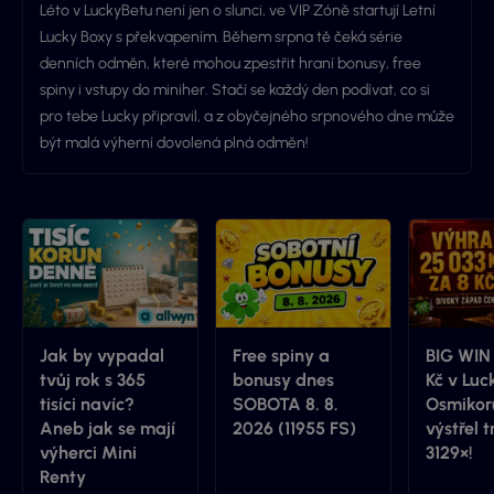
Léto v LuckyBetu není jen o slunci, ve VIP Zóně startují Letní
Lucky Boxy s překvapením. Během srpna tě čeká série
denních odměn, které mohou zpestřit hraní bonusy, free
spiny i vstupy do miniher. Stačí se každý den podívat, co si
pro tebe Lucky připravil, a z obyčejného srpnového dne může
být malá výherní dovolená plná odměn!
Jak by vypadal
Free spiny a
BIG WIN
tvůj rok s 365
bonusy dnes
Kč v Luc
tisíci navíc?
SOBOTA 8. 8.
Osmikor
Aneb jak se mají
2026 (11955 FS)
výstřel tr
výherci Mini
3129×!
Renty