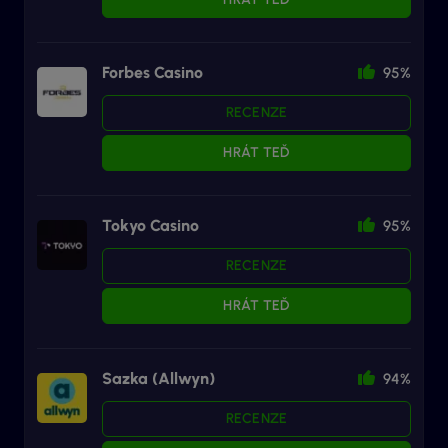
Forbes Casino
95%
RECENZE
HRÁT TEĎ
Tokyo Casino
95%
RECENZE
HRÁT TEĎ
Sazka (Allwyn)
94%
RECENZE