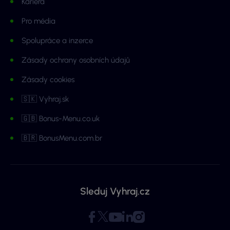
Kariéra
Pro média
Spolupráce a inzerce
Zásady ochrany osobních údajů
Zásady cookies
🇸🇰 Vyhraj.sk
🇬🇧 Bonus-Menu.co.uk
🇧🇷 BonusMenu.com.br
Sleduj Vyhraj.cz