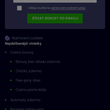
Uděluji souhlas ke
zpracování osobních údajů
Nastavení cookies
Nejoblíbenější stránky
Casino bonusy
Bonusy bez vkladu zdarma
Otočky zdarma
Free spiny dnes
Casino promo kódy
Automaty zdarma
Recenze online casin