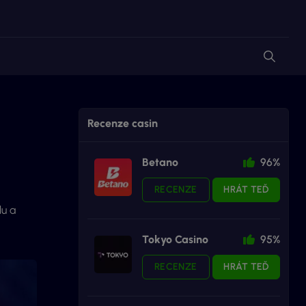
Recenze casin
Betano
96%
RECENZE
HRÁT TEĎ
lu a
Tokyo Casino
95%
RECENZE
HRÁT TEĎ