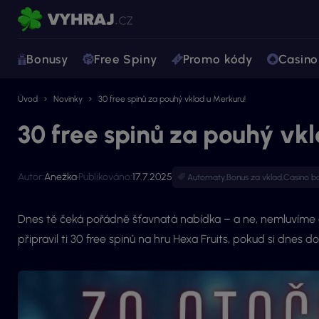
Bonusy
Free Spiny
Promo kódy
Casino
Úvod
Novinky
30 free spinů za pouhý vklad u Merkuru!
30 free spinů za pouhý vk
Autor:
Anežka
Publikováno:
17.7.2025
Automaty
,
Bonus za vklad
,
Casino b
Dnes tě čeká pořádně šťavnatá nabídka – a ne, nemluvíme o 
připravil ti 30 free spinů na hru Hexa Fruits, pokud si dnes do