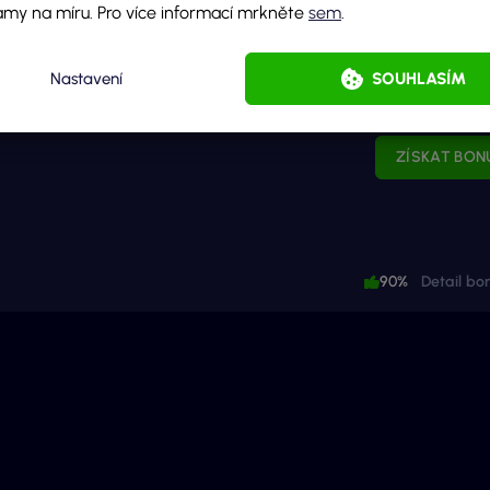
amy na míru. Pro více informací mrkněte
sem
.
96%
Detail bo
Nastavení
SOUHLASÍM
ZÍSKAT BON
90%
Detail bo