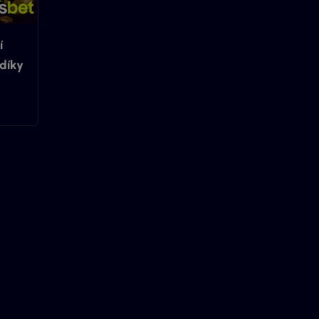
í
 díky