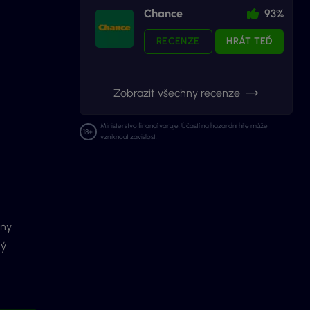
Chance
93%
RECENZE
HRÁT TEĎ
Zobrazit všechny recenze
Ministerstvo financí varuje: Účastí na hazardní hře může
vzniknout závislost.
iny
ný