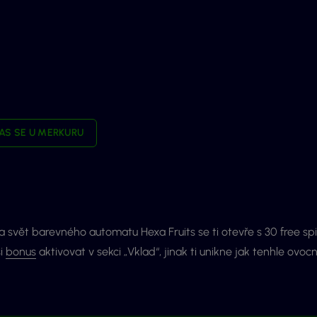
LAS SE U MERKURU
 a svět barevného automatu Hexa Fruits se ti otevře s 30 free sp
si
bonus
aktivovat v sekci „Vklad“, jinak ti unikne jak tenhle ovoc