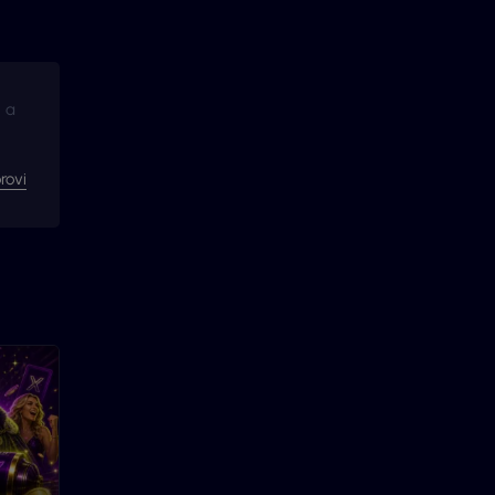
i a
rovi