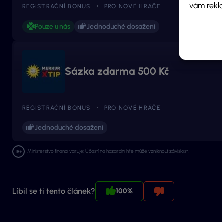
vám rekl
REGISTRAČNÍ BONUS
PRO NOVÉ HRÁČE
Pouze u nás
Jednoduché dosažení
Sázka zdarma 500 Kč
REGISTRAČNÍ BONUS
PRO NOVÉ HRÁČE
Jednoduché dosažení
Ministerstvo financí varuje: Účastí na hazardní hře může vzniknout závislost.
Líbil se ti tento článek?
100%