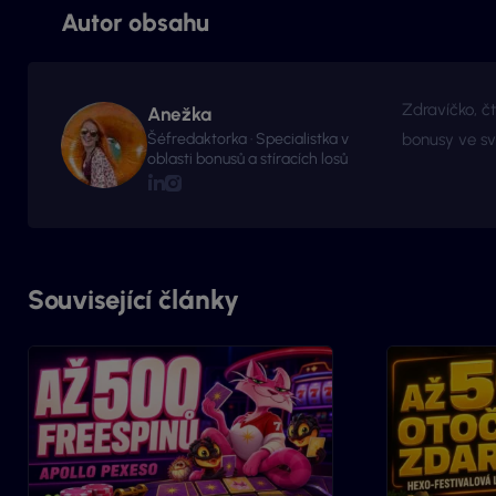
Autor obsahu
Zdravíčko, č
Anežka
Šéfredaktorka · Specialistka v
bonusy ve sv
oblasti bonusů a stíracích losů
Související články