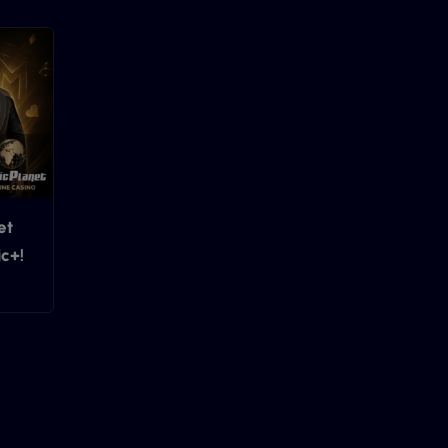
et
c+!