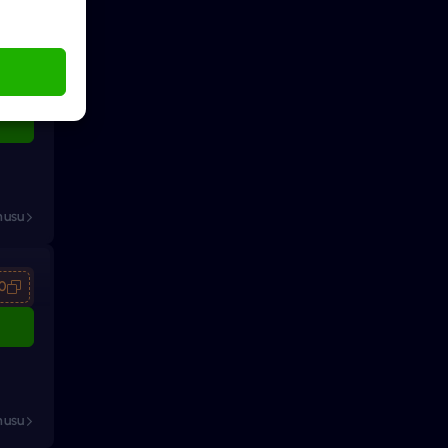
0
nusu
0
nusu