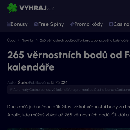
Bonusy
Free Spiny
Promo kódy
Casino
Úvod
Novinky
265 věrnostních bodů od Forbesu z bonusového kalendáře
265 věrnostních bodů od 
kalendáře
Autor:
Šárka
Publikováno:
15.7.2024
Automaty
,
Casino bonusové kalendáře a promoakce
,
Casino bonusy
,
Dočasné
Dnes máš jedinečnou příležitost získat věrnostní body za hr
Apolla, kde můžeš získat až 265 věrnostních bodů. Čti dál a z