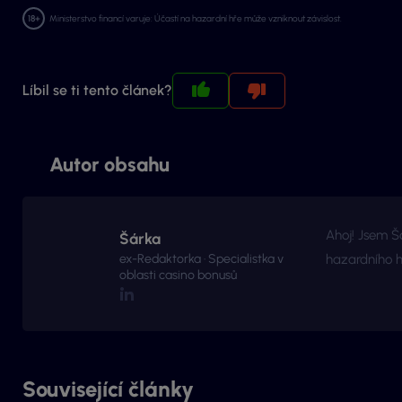
Ministerstvo financí varuje: Účastí na hazardní hře může vzniknout závislost.
Líbil se ti tento článek?
Autor obsahu
Ahoj! Jsem Š
Šárka
ex-Redaktorka · Specialistka v
hazardního h
oblasti casino bonusů
Související články