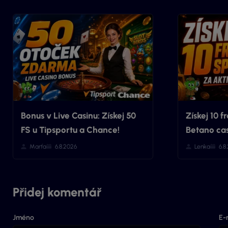
Bonus v Live Casinu: Získej 50
Získej 10 f
FS u Tipsportu a Chance!
Betano ca
Marťa
6.8.2026
Lenka
6.8
Přidej komentář
Jméno
E-