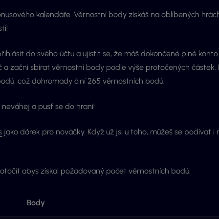
onusového kalendáře. Věrnostní body získáš na oblíbených hrác
ti!
hlásit do svého účtu a ujistit se, že máš dokončené plné konto.
č a začni sbírat věrnostní body podle výše protočených částek.
 bodů, což dohromady činí 265 věrnostních bodů.
e neváhej a pusť se do hraní!
s
jako dárek pro nováčky. Když už jsi u toho, můžeš se podívat i 
 protočit abys získal požadovaný počet věrnostních bodů.
Body