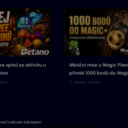
ree spinů za aktivitu u
Měsíční mise u Magic Plan
sina
přináší 1000 bodů do Magi
.2026
Nikola
6.8.2026
mail (nebude zobrazen)