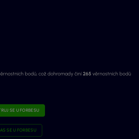
 věrnostních bodů, což dohromady činí
265
věrnostních bodů
TRUJ SE U FORBESU
LAS SE U FORBESU