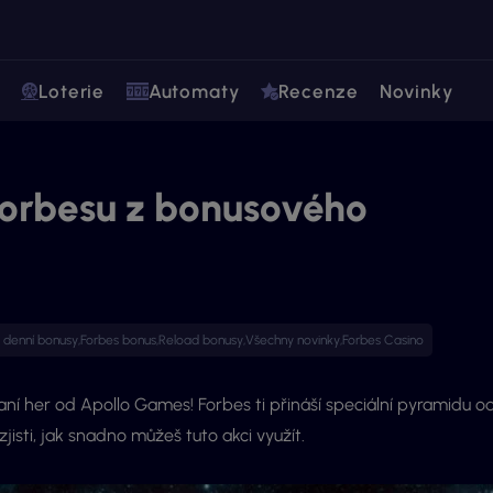
Loterie
Automaty
Recenze
Novinky
Forbesu z bonusového
 denní bonusy
,
Forbes bonus
,
Reload bonusy
,
Všechny novinky
,
Forbes Casino
aní her od Apollo Games! Forbes ti přináší speciální pyramidu o
jisti, jak snadno můžeš tuto akci využít.