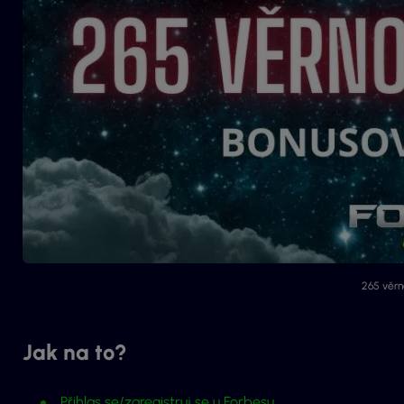
265 věrn
Jak na to?
Přihlas se
/
zaregistruj se u Forbesu