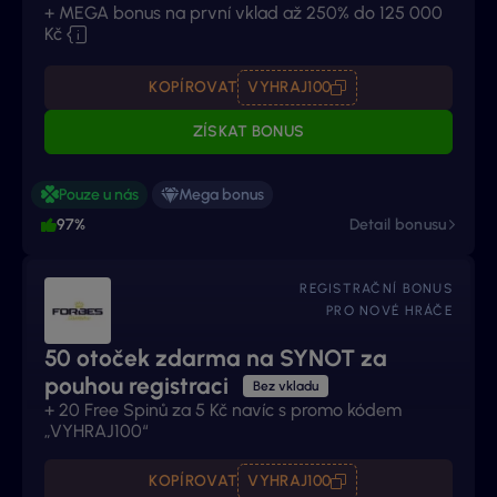
+ MEGA bonus na první vklad až 250% do 125 000
Kč
KOPÍROVAT
VYHRAJ100
ZÍSKAT BONUS
Pouze u nás
Mega bonus
97%
Detail bonusu
REGISTRAČNÍ BONUS
PRO NOVÉ HRÁČE
50 otoček zdarma na SYNOT za
pouhou registraci
Bez vkladu
+ 20 Free Spinů za 5 Kč navíc s promo kódem
„VYHRAJ100“
KOPÍROVAT
VYHRAJ100