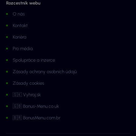
Rozcestník webu
O nás
Kontakt
Kariéra
Pro média
Spolupráce a inzerce
Zásady ochrany osobních údajů
Zásady cookies
🇸🇰 Vyhraj.sk
🇬🇧 Bonus-Menu.co.uk
🇧🇷 BonusMenu.com.br