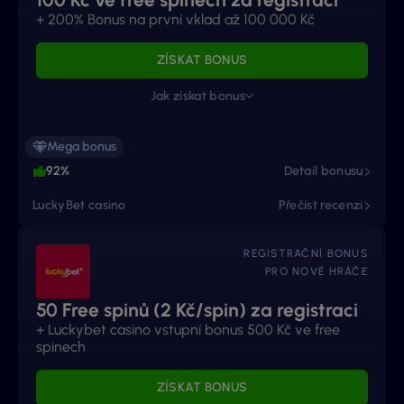
+ 200% Bonus na první vklad až 100 000 Kč
ZÍSKAT BONUS
Jak získat bonus
Mega bonus
92%
Detail bonusu
LuckyBet casino
Přečíst recenzi
REGISTRAČNÍ BONUS
PRO NOVÉ HRÁČE
50 Free spinů (2 Kč/spin) za registraci
+ Luckybet casino vstupní bonus 500 Kč ve free
spinech
ZÍSKAT BONUS