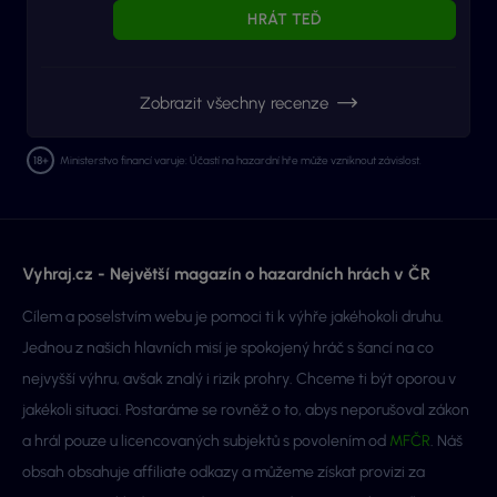
HRÁT TEĎ
Zobrazit všechny recenze
Ministerstvo financí varuje: Účastí na hazardní hře může vzniknout závislost.
Vyhraj.cz - Největší magazín o hazardních hrách v ČR
Cílem a poselstvím webu je pomoci ti k výhře jakéhokoli druhu.
Jednou z našich hlavních misí je spokojený hráč s šancí na co
nejvyšší výhru, avšak znalý i rizik prohry. Chceme ti být oporou v
jakékoli situaci. Postaráme se rovněž o to, abys neporušoval zákon
a hrál pouze u licencovaných subjektů s povolením od
MFČR
. Náš
obsah obsahuje affiliate odkazy a můžeme získat provizi za