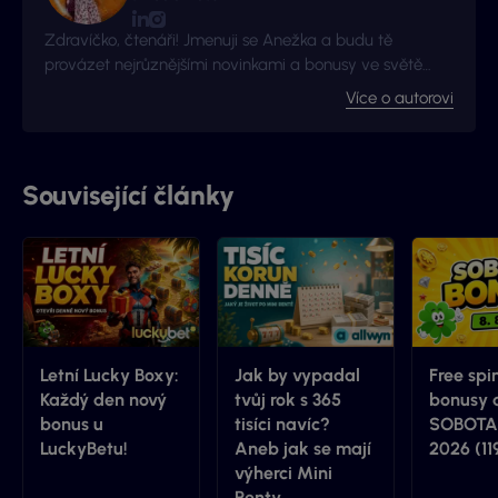
Zdravíčko, čtenáři! Jmenuji se Anežka a budu tě
provázet nejrůznějšími novinkami a bonusy ve světě
hazardu!
Více o autorovi
Související články
Letní Lucky Boxy:
Jak by vypadal
Free spi
Každý den nový
tvůj rok s 365
bonusy 
bonus u
tisíci navíc?
SOBOTA 
LuckyBetu!
Aneb jak se mají
2026 (11
výherci Mini
Renty