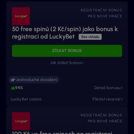
REGISTRAČNÍ BONUS
PRO NOVÉ HRÁČE
50 free spinů (2 Kč/spin) jako bonus k
registraci od LuckyBet
Bez vkladu
ZÍSKAT BONUS
Jak získat bonus
Jednoduché dosažení
94%
Detail bonusu
LuckyBet casino
Přečíst recenzi
REGISTRAČNÍ BONUS
PRO NOVÉ HRÁČE
100 Kč ve free spinech za registraci