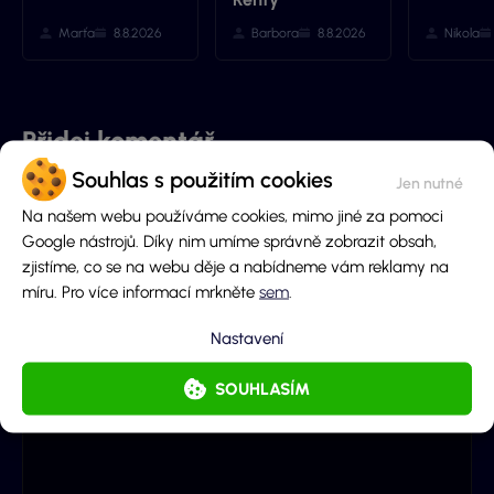
Marťa
8.8.2026
Barbora
8.8.2026
Nikola
Přidej komentář
Souhlas s použitím cookies
Jméno
Na našem webu používáme cookies, mimo jiné za pomoci
Google nástrojů. Díky nim umíme správně zobrazit obsah,
zjistíme, co se na webu děje a nabídneme vám reklamy na
E-mail (nebude zobrazen)
míru. Pro více informací mrkněte
sem
.
Nastavení
Obsah komentáře
SOUHLASÍM