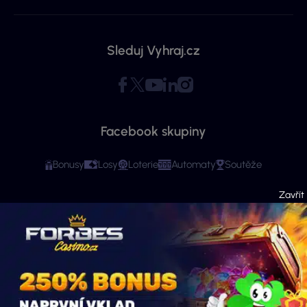
Sleduj Vyhraj.cz
Facebook skupiny
Bonusy
Losy
Loterie
Automaty
Soutěže
Copyright © 2026 - Všechna práva vyhrazena. Vyhraj.cz | Ministerstvo financí
varuje: Účastí na hazardní hře může vzniknout závislost! Stránky mají čistě
informační charakter. Veškeré informace se týkají osob starších 18 let.
Provozovatelem webu je ExeMedia s.r.o. se sídlem Kurzova 2222/16, Stodůlky,
155 00 Praha 5 (IČO: 13992228, DIČ: CZ13992228) · Kontakt:
info@vyhraj.cz