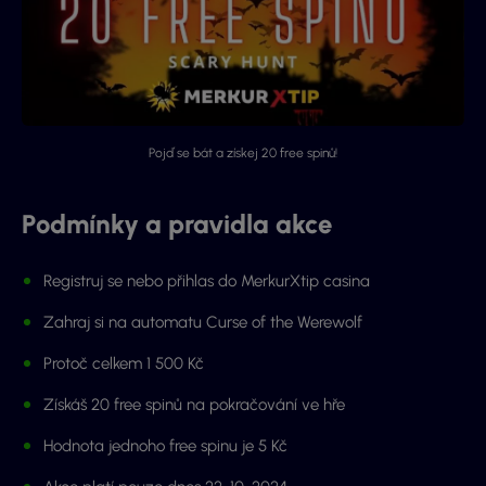
Pojď se bát a získej 20 free spinů!
Podmínky a pravidla akce
Registruj se nebo přihlas do MerkurXtip casina
Zahraj si na automatu Curse of the Werewolf
Protoč celkem 1 500 Kč
Získáš 20 free spinů na pokračování ve hře
Hodnota jednoho free spinu je 5 Kč