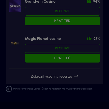
Grandwin Casino
94%
RECENZE
HRÁT TEĎ
Magic Planet casino
93%
RECENZE
HRÁT TEĎ
Zobrazit všechny recenze
Ministerstvo financí varuje: Účastí na hazardní hře může vzniknout závislost.