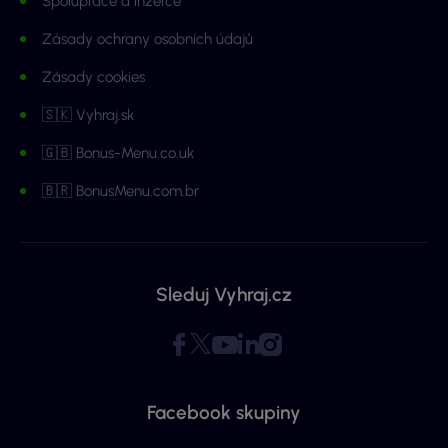
Spolupráce a inzerce
Zásady ochrany osobních údajů
Zásady cookies
🇸🇰 Vyhraj.sk
🇬🇧 Bonus-Menu.co.uk
🇧🇷 BonusMenu.com.br
Sleduj Vyhraj.cz
Facebook skupiny