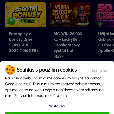
Free spiny a
BIG WIN 25 033
Užij si k
bonusy dnes
Kč v LuckyBet:
dobrodru
SOBOTA 8. 8.
Osmikorunový
50 free 
2026 (10165 FS)
výstřel trefil
Apollo 
3129×!
Nikola
8.8.2026
Anežka
7.8.2026
Nikola
Souhlas s použitím cookies
Na našem webu používáme cookies, mimo jiné za pomoci
Google nástrojů. Díky nim umíme správně zobrazit obsah,
Přidej komentář
zjistíme, co se na webu děje a nabídneme vám reklamy na
míru. Pro více informací mrkněte
sem
.
Jméno
Nastavení