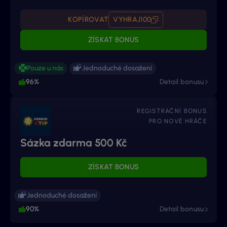
KOPÍROVAT
VYHRAJ100
ZÍSKAT BONUS
Pouze u nás
Jednoduché dosažení
96%
Detail bonusu
REGISTRAČNÍ BONUS
PRO NOVÉ HRÁČE
Sázka zdarma 500 Kč
ZÍSKAT BONUS
Jednoduché dosažení
90%
Detail bonusu