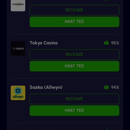
RECENZE
HRÁT TEĎ
Tokyo Casino
95%
RECENZE
HRÁT TEĎ
Sazka (Allwyn)
94%
RECENZE
HRÁT TEĎ