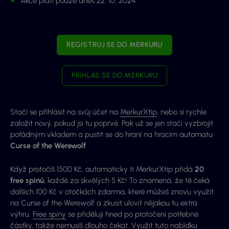
Akce platí pouze dnes 22. 10. 2024
REGISTRUJ SE DO MERKURU
PŘIHLAS SE DO MERKURU
Stačí se přihlásit na svůj účet na
MerkurXtip
, nebo si rychle
založit nový, pokud jsi tu poprvé. Pak už se jen stačí vyzbrojit
pořádným vkladem a pustit se do hraní na hracím automatu
Curse of the Werewolf
.
Když protočíš 1500 Kč, automaticky ti MerkurXtip přidá
20
free spinů
, každé za skvělých 5 Kč! To znamená, že tě čeká
dalších 100 Kč v otočkách zdarma, které můžeš znovu využít
na Curse of the Werewolf a zkusit ulovit nějakou tu extra
výhru.
Free spiny
se přidělují hned po protočení potřebné
částky, takže nemusíš dlouho čekat. Využít tuto nabídku