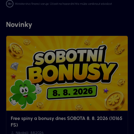
Ministerstvo financí varuje: Účastí na hazardní hře může vzniknout závislost.
Novinky
Free spiny a bonusy dnes SOBOTA 8. 8. 2026 (10165
FS)
Nikola
8.8.2026