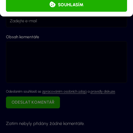
SOUHLASÍM
E-mail (nebude zobrazen)
Obsah komentáře
Odeslaním souhlasíš se
zpracováním osobních údajů
a
pravidly diskuze
.
ODESLAT KOMENTÁŘ
Zatím nebyly přidány žádné komentáře.