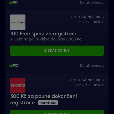
91%
Detail bonusu
REGISTRAČNÍ BONUS
PRO NOVÉ HRÁČE
100 Free spinů za registraci
+ 100% na první vklad do výše 5000 Kč
ZÍSKAT BONUS
90%
Detail bonusu
REGISTRAČNÍ BONUS
PRO NOVÉ HRÁČE
500 Kč za pouhé dokončení
registrace
Bez vkladu