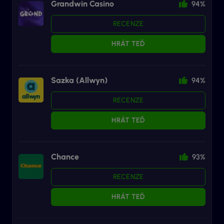
Grandwin Casino
94%
RECENZE
HRÁT TEĎ
Sazka (Allwyn)
94%
RECENZE
HRÁT TEĎ
Chance
93%
RECENZE
HRÁT TEĎ