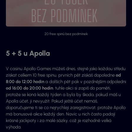
20 free spinů bez podmínek
5 + 5 u Apolla
V casinu Apollo Games můžeš dnes, stejně jako každou středu
získat celkem 10 free spinu. prvních pět získáš dopoledne
od
8:00 do 12:00 hodin
a dalších pět pak v pozdnějším odpoledni
od 16:00 do 20:00 hodin
. tuhle akci si zapiš do paměti,
protože se koná každý týden a byla by škoda, pokud máš u
Apolla účet, ji nevyužít. Pokud ještě účet nemáš,
doporučujeme ti se co nejrychleji zaregistrovat, protože Apollo
má bonusové akce každý den. Navíc u nich často padají
krásné jackpoty i za malé sázky, což je rozhodně velká
výhoda.