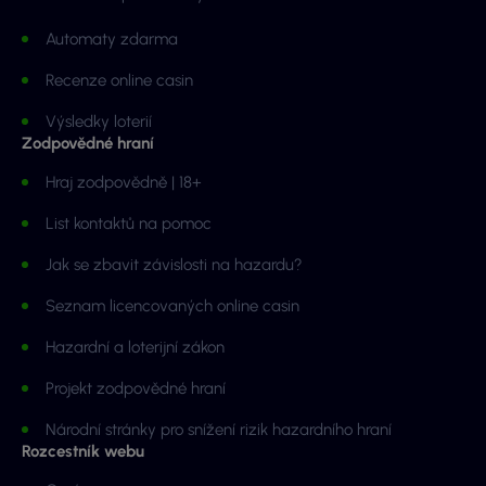
Automaty zdarma
Recenze online casin
Výsledky loterií
Zodpovědné hraní
Hraj zodpovědně | 18+
List kontaktů na pomoc
Jak se zbavit závislosti na hazardu?
Seznam licencovaných online casin
Hazardní a loterijní zákon
Projekt zodpovědné hraní
Národní stránky pro snížení rizik hazardního hraní
Rozcestník webu