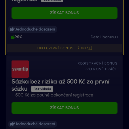
ZÍSKAT BONUS
Jednoduché dosažení
95%
Detail bonusu
EXKLUZIVNÍ BONUS TÝDNE
REGISTRAČNÍ BONUS
PRO NOVÉ HRÁČE
Sázka bez rizika až 500 Kč za první
sázku
Bez vkladu
+ 500 Kč za pouhé dokončení registrace
ZÍSKAT BONUS
Jednoduché dosažení