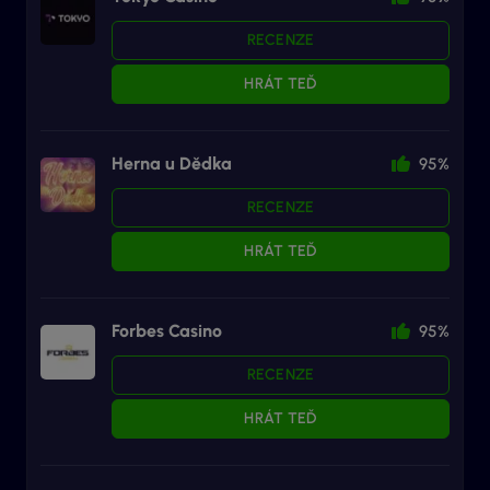
RECENZE
HRÁT TEĎ
Herna u Dědka
95%
RECENZE
HRÁT TEĎ
Forbes Casino
95%
RECENZE
HRÁT TEĎ