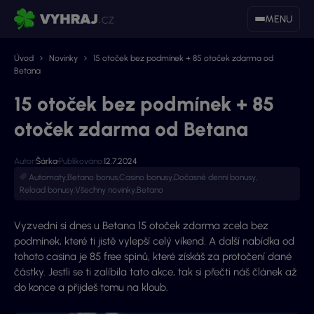
MENU
Úvod
Novinky
15 otoček bez podmínek + 85 otoček zdarma od
Betana
15 otoček bez podmínek + 85
otoček zdarma od Betana
Autor:
Šárka
Publikováno:
12.7.2024
Automaty
,
Betano bonus
,
Casino bonusy
,
Dočasné denní bonusy
,
Reload bonusy
,
Všechny novinky
,
Betano
Vyzvedni si dnes u Betana 15 otoček zdarma zcela bez
podmínek, které ti jistě vylepší celý víkend. A další nabídka od
tohoto casina je 85 free spinů, které získáš za protočení dané
částky. Jestli se ti zalíbila tato akce, tak si přečti náš článek až
do konce a přijdeš tomu na kloub.