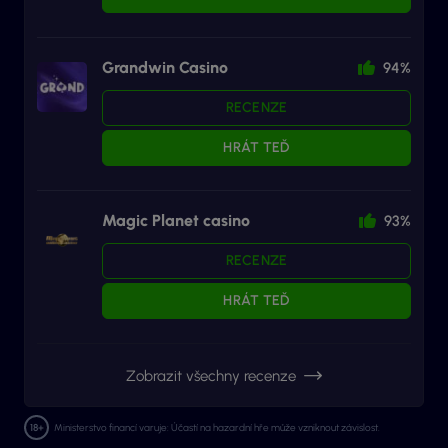
Grandwin Casino
94%
RECENZE
HRÁT TEĎ
Magic Planet casino
93%
RECENZE
HRÁT TEĎ
Zobrazit všechny recenze
Ministerstvo financí varuje: Účastí na hazardní hře může vzniknout závislost.