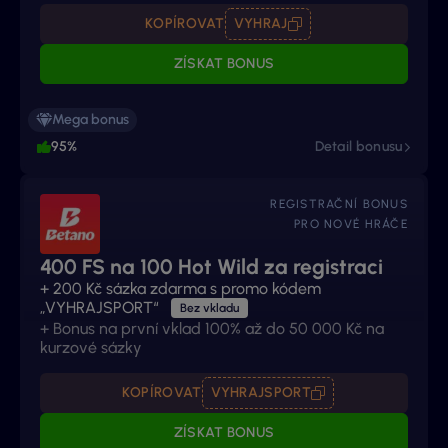
KOPÍROVAT
VYHRAJ
ZÍSKAT BONUS
Mega bonus
95%
Detail bonusu
REGISTRAČNÍ BONUS
PRO NOVÉ HRÁČE
400 FS na 100 Hot Wild za registraci
+
200 Kč sázka zdarma s promo kódem
„VYHRAJSPORT“
Bez vkladu
+ Bonus na první vklad 100% až do 50 000 Kč na
kurzové sázky
KOPÍROVAT
VYHRAJSPORT
ZÍSKAT BONUS