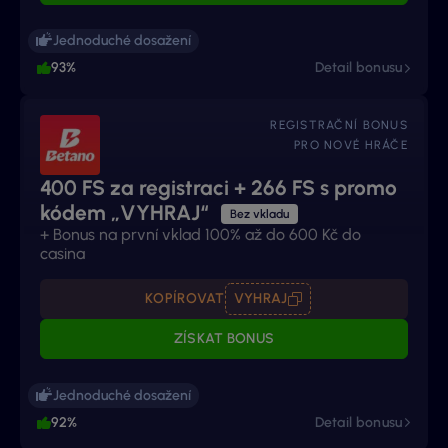
Jednoduché dosažení
93%
Detail bonusu
REGISTRAČNÍ BONUS
PRO NOVÉ HRÁČE
400 FS za registraci + 266 FS s promo
kódem „VYHRAJ“
Bez vkladu
+ Bonus na první vklad 100% až do 600 Kč do
casina
KOPÍROVAT
VYHRAJ
ZÍSKAT BONUS
Jednoduché dosažení
92%
Detail bonusu