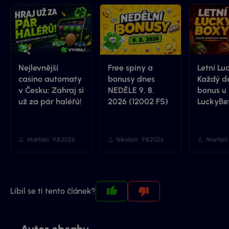
Nejlevnější
Free spiny a
Letní Lu
casino automaty
bonusy dnes
Každý d
v Česku: Zahraj si
NEDĚLE 9. 8.
bonus u
už za pár haléřů!
2026 (12002 FS)
LuckyBe
Marťa
9.8.2026
Nikola
9.8.2026
Marťa
Líbil se ti tento článek?