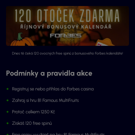
Dnes tě čeká 120 ovocných free spinů z bonusového Forbes kalendáře!
Podmínky a pravidla akce
Registruj se nebo přihlas do Forbes casina
Zahraj si hru 81 Famous MultiFruits
Protoč celkem 1250 Kč
Získáš 120 free spinů
Free spiny využiješ na hru 81 Famous MultiFruits