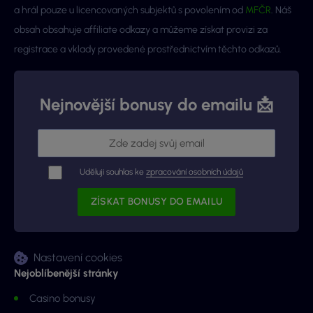
a hrál pouze u licencovaných subjektů s povolením od
MFČR
. Náš
obsah obsahuje affiliate odkazy a můžeme získat provizi za
registrace a vklady provedené prostřednictvím těchto odkazů.
Nejnovější bonusy do emailu 📩
Uděluji souhlas ke
zpracování osobních údajů
Nastavení cookies
Nejoblíbenější stránky
Casino bonusy