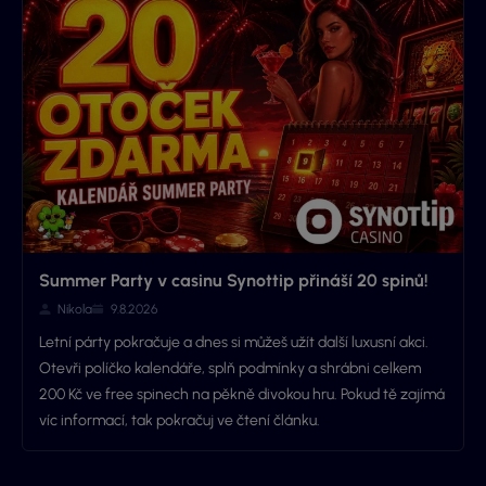
Summer Party v casinu Synottip přináší 20 spinů!
Nikola
9.8.2026
Letní párty pokračuje a dnes si můžeš užít další luxusní akci.
Otevři políčko kalendáře, splň podmínky a shrábni celkem
200 Kč ve free spinech na pěkně divokou hru. Pokud tě zajímá
víc informací, tak pokračuj ve čtení článku.