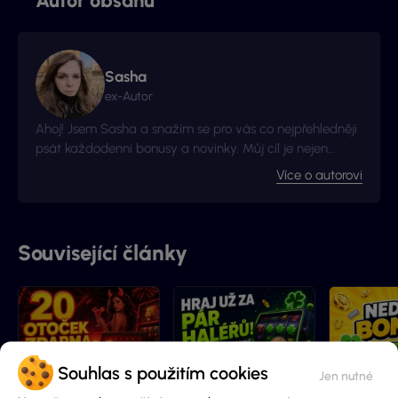
Autor obsahu
Sasha
ex-Autor
Ahoj! Jsem Sasha a snažím se pro vás co nejpřehledněji
psát každodenní bonusy a novinky. Můj cíl je nejen
poskytovat kvalitní obsah, ale také rozšířit náš dosah a
Více o autorovi
působení na nové trhy.
Související články
Souhlas s použitím cookies
Summer Party v
Nejlevnější
Free spi