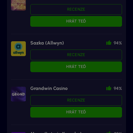
RECENZE
HRÁT TEĎ
Sazka (Allwyn)
94%
RECENZE
HRÁT TEĎ
Grandwin Casino
94%
RECENZE
HRÁT TEĎ