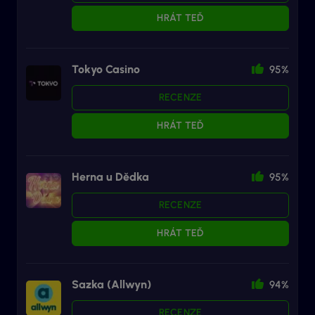
HRÁT TEĎ
Tokyo Casino
95%
RECENZE
HRÁT TEĎ
Herna u Dědka
95%
RECENZE
HRÁT TEĎ
Sazka (Allwyn)
94%
RECENZE