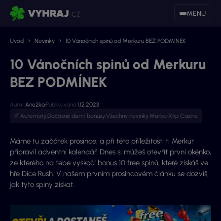
MENU
Úvod
Novinky
10 Vánočních spinů od Merkuru BEZ PODMÍNEK
10 Vánočních spinů od Merkuru
BEZ PODMÍNEK
Autor:
Anežka
Publikováno:
1.12.2023
Automaty
,
Dočasné denní bonusy
,
Všechny novinky
,
MerkurXtip Casino
Máme tu začátek prosince, a při této příležitosti ti Merkur
připravil adventní kalendář. Dnes si můžeš otevřít první okénko,
ze kterého na tebe vyskočí bonus 10 free spinů, které získáš ve
hře Dice Rush. V našem prvním prosincovém článku se dozvíš,
jak tyto spiny získat.