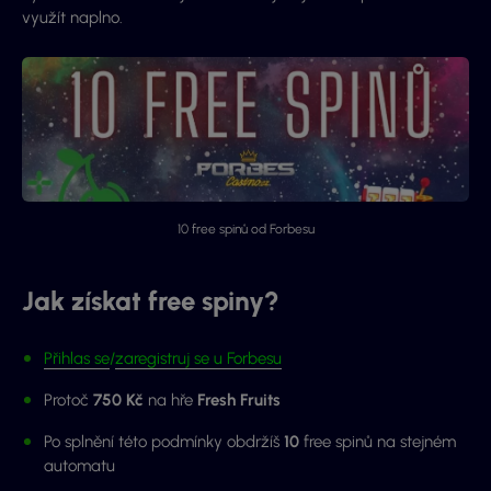
využít naplno.
10 free spinů od Forbesu
Jak získat free spiny?
Přihlas se
/
zaregistruj se u Forbesu
Protoč
750 Kč
na hře
Fresh Fruits
Po splnění této podmínky obdržíš
10
free spinů na stejném
automatu