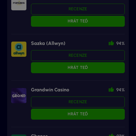
RECENZE
HRÁT TEĎ
Sazka (Allwyn)
94%
RECENZE
HRÁT TEĎ
Grandwin Casino
94%
RECENZE
HRÁT TEĎ