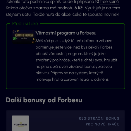
Jakmile tuto podmínku splníš, bude ti připsáno
10
free spinů
.
Každá otočka zdarma má hodnotu
6 Kč.
Využiješ je na tom
stejném slotu. Takže hurá do akce, čeká tě spousta novinek!
Přečti si také
Věrnostní program u Forbesu
Máš rád pocit, když tě tvá oblíbená zábava
odměňuje ještě více, než bys čekal? Forbes
přináší věrnostní program, který je jako
stvořený pro hráče, kteří si chtějí svou hru užít
na plno a zároveň získávat bonusy za svou
aktivitu. Připrav se na systém, který tě
motivuje hrát a zároveň tě za to odmění.
Další bonusy od Forbesu
REGISTRAČNÍ BONUS
PRO NOVÉ HRÁČE