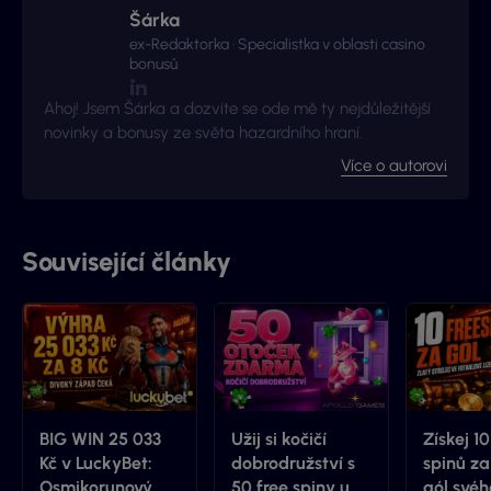
Šárka
ex-Redaktorka · Specialistka v oblasti casino
bonusů
Ahoj! Jsem Šárka a dozvíte se ode mě ty nejdůležitější
novinky a bonusy ze světa hazardního hraní.
Více o autorovi
Související články
BIG WIN 25 033
Užij si kočičí
Získej 10
Kč v LuckyBet:
dobrodružství s
spinů z
Osmikorunový
50 free spiny u
gól svéh