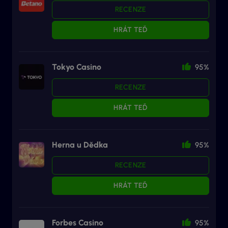
RECENZE
HRÁT TEĎ
Tokyo Casino
95%
RECENZE
HRÁT TEĎ
Herna u Dědka
95%
RECENZE
HRÁT TEĎ
Forbes Casino
95%