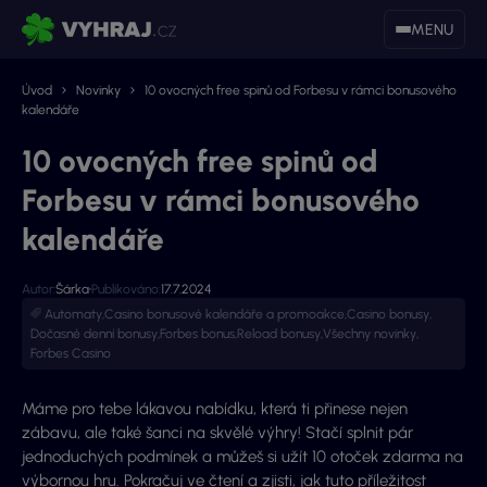
MENU
Úvod
Novinky
10 ovocných free spinů od Forbesu v rámci bonusového
kalendáře
10 ovocných free spinů od
Forbesu v rámci bonusového
kalendáře
Autor:
Šárka
Publikováno:
17.7.2024
Automaty
,
Casino bonusové kalendáře a promoakce
,
Casino bonusy
,
Dočasné denní bonusy
,
Forbes bonus
,
Reload bonusy
,
Všechny novinky
,
Forbes Casino
Máme pro tebe lákavou nabídku, která ti přinese nejen
zábavu, ale také šanci na skvělé výhry! Stačí splnit pár
jednoduchých podmínek a můžeš si užít 10 otoček zdarma na
výbornou hru. Pokračuj ve čtení a zjisti, jak tuto příležitost