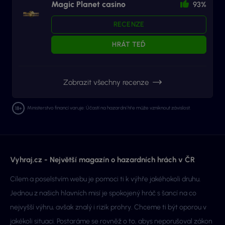
Magic Planet casino
93%
RECENZE
HRÁT TEĎ
Zobrazit všechny recenze
Ministerstvo financí varuje: Účastí na hazardní hře může vzniknout závislost.
Vyhraj.cz - Největší magazín o hazardních hrách v ČR
Cílem a poselstvím webu je pomoci ti k výhře jakéhokoli druhu.
Jednou z našich hlavních misí je spokojený hráč s šancí na co
nejvyšší výhru, avšak znalý i rizik prohry. Chceme ti být oporou v
jakékoli situaci. Postaráme se rovněž o to, abys neporušoval zákon