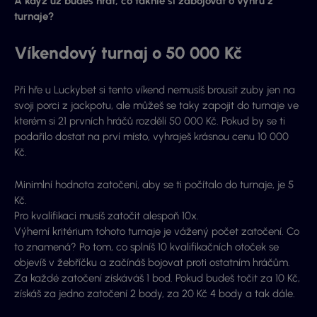
A když už budeš hrát, co takhle si zabojovat o výhru z
turnaje?
Víkendový turnaj o 50 000 Kč
Při hře u Luckybet si tento víkend nemusíš brousit zuby jen na
svoji porci z jackpotu, ale můžeš se taky zapojit do turnaje ve
kterém si 21 prvních hráčů rozdělí 50 000 Kč. Pokud by se ti
podařilo dostat na prví místo, vyhraješ krásnou cenu 10 000
Kč.
Minimlní hodnota zatočení, aby se ti počítalo do turnaje, je 5
Kč.
Pro kvalifikaci musíš zatočit alespoň 10x.
Výherní kritérium tohoto turnaje je vážený počet zatočení. Co
to znamená? Po tom, co splníš 10 kvalifikačních otoček se
objevíš v žebříčku a začínáš bojovat proti ostatním hráčům.
Za každé zatočení získáváš 1 bod. Pokud budeš točit za 10 Kč,
získáš za jedno zatočení 2 body, za 20 Kč 4 body a tak dále.