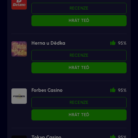
RECENZE
HRÁT TEĎ
Herna u Dědka
95%
RECENZE
HRÁT TEĎ
Forbes Casino
95%
RECENZE
HRÁT TEĎ
Tokyo Casino
95%