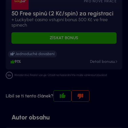
PRO NOVÉ HRÁČE
50 Free spinů (2 Kč/spin) za registraci
+ Luckybet casino vstupní bonus 500 Kč ve free
spinech
ZÍSKAT BONUS
Jednoduché dosažení
91%
Detail bonusu
Ministerstvo financí varuje: Účastí na hazardní hře může vzniknout závislost.
Líbil se ti tento článek?
Autor obsahu