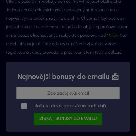
Cílem a poselstvím webu je pomoci ti k výhře jakéhokoli druhu.
Jednou z našich hlavních misí je spokojený hráč s šancí na co
nejvyšší výhru, avšak znalý i rizik prohry. Chceme ti být oporou v
jakékoli situaci. Postaráme se rovněž o to, abys neporušoval zákon
a hrál pouze u licencovaných subjektů s povolením od
MFČR
. Náš
obsah obsahuje affiliate odkazy a můžeme získat provizi za
registrace a vklady provedené prostřednictvím těchto odkazů.
Nejnovější bonusy do emailu 📩
Uděluji souhlas ke
zpracování osobních údajů