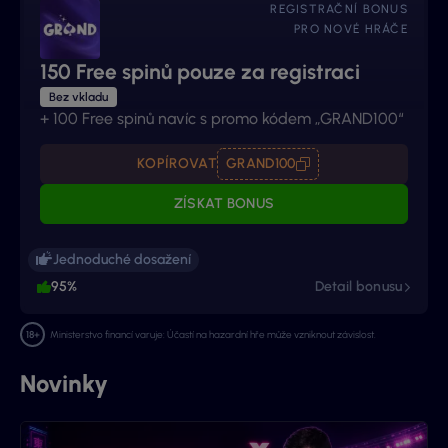
REGISTRAČNÍ BONUS
PRO NOVÉ HRÁČE
150 Free spinů pouze za registraci
Bez vkladu
+ 100 Free spinů navíc s promo kódem „GRAND100“
KOPÍROVAT
GRAND100
ZÍSKAT BONUS
Jednoduché dosažení
95%
Detail bonusu
Ministerstvo financí varuje: Účastí na hazardní hře může vzniknout závislost.
Novinky