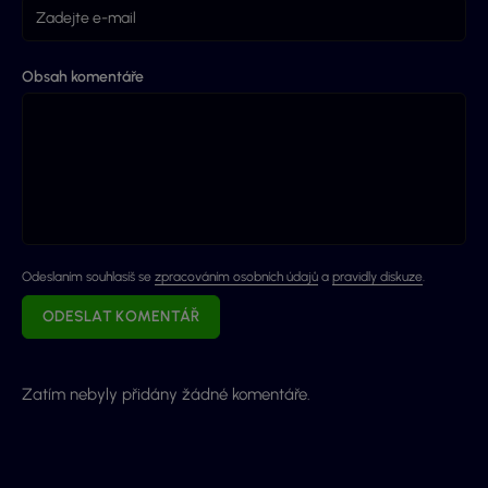
Obsah komentáře
Odeslaním souhlasíš se
zpracováním osobních údajů
a
pravidly diskuze
.
ODESLAT KOMENTÁŘ
Zatím nebyly přidány žádné komentáře.