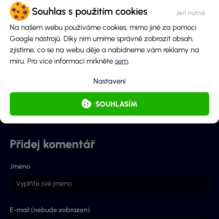
Souhlas s použitím cookies
Na našem webu používáme cookies, mimo jiné za pomoci
Získej free spiny,
Zatoč s novinkou
Bonus v 
věrnostní body i
a získej 120 Kč ve
Casinu: 
Google nástrojů. Díky nim umíme správně zobrazit obsah,
dárkový set v
free spinech v
FS u Tip
zjistíme, co se na webu děje a nabídneme vám reklamy na
Tipovačce k 1.
Herně u Dědka!
Chance!
míru. Pro více informací mrkněte
sem
.
české fotbalové
Nastavení
lize!
Max
6.8.2026
Lenka
6.8.2026
Marťa
SOUHLASÍM
Přidej komentář
Jméno
E-mail (nebude zobrazen)