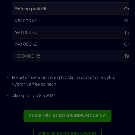
Potřeba protočit
Odm
390 000 Kč
Sluc
690 000 Kč
Tabl
790 000 Kč
Chyt
1 000 000 Kč
Tele
Pokud už svou Samsung hračku máš, můžeš si výhru
vybrat ve free spinech
Akce platí do 8.5.2024
REGISTRUJ SE DO GRANDWIN CASINA
PŘIHLAS SE DO GRANDWINU