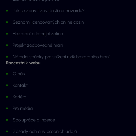
Jak se zbavit závislosti na hazardu?
Seznam licencovaných online casin
Hazardní a loterijní zákon
Projekt zodpovědné hraní
Národní stránky pro snížení rizik hazardního hraní
Rozcestník webu
O nás
Kontakt
Kariéra
Pro média
Spolupráce a inzerce
Zásady ochrany osobních údajů