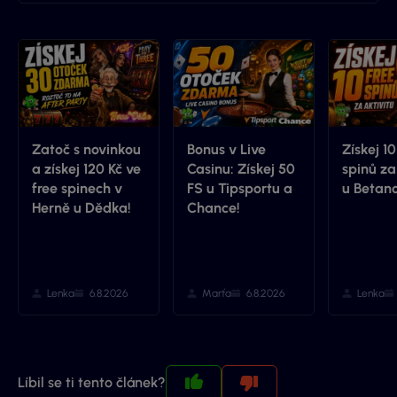
Zatoč s novinkou
Bonus v Live
Získej 10
a získej 120 Kč ve
Casinu: Získej 50
spinů za
free spinech v
FS u Tipsportu a
u Betan
Herně u Dědka!
Chance!
Lenka
6.8.2026
Marťa
6.8.2026
Lenka
Líbil se ti tento článek?