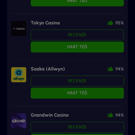
HRÁT TEĎ
Tokyo Casino
95%
RECENZE
HRÁT TEĎ
Sazka (Allwyn)
94%
RECENZE
HRÁT TEĎ
Grandwin Casino
94%
RECENZE