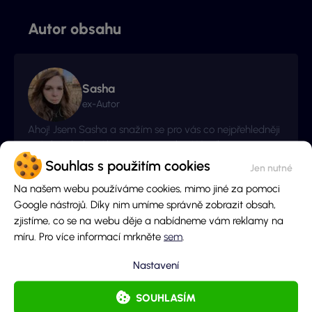
Autor obsahu
Sasha
ex-Autor
Ahoj! Jsem Sasha a snažím se pro vás co nejpřehledněji
psát každodenní bonusy a novinky. Můj cíl je nejen
poskytovat kvalitní obsah, ale také rozšířit náš dosah a
Souhlas s použitím cookies
Více o autorovi
působení na nové trhy.
Na našem webu používáme cookies, mimo jiné za pomoci
Google nástrojů. Díky nim umíme správně zobrazit obsah,
zjistíme, co se na webu děje a nabídneme vám reklamy na
Související články
míru. Pro více informací mrkněte
sem
.
Nastavení
SOUHLASÍM