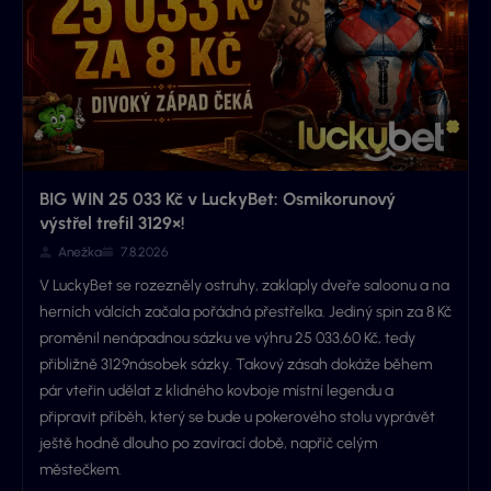
BIG WIN 25 033 Kč v LuckyBet: Osmikorunový
výstřel trefil 3129×!
Anežka
7.8.2026
V LuckyBet se rozezněly ostruhy, zaklaply dveře saloonu a na
herních válcích začala pořádná přestřelka. Jediný spin za 8 Kč
proměnil nenápadnou sázku ve výhru 25 033,60 Kč, tedy
přibližně 3129násobek sázky. Takový zásah dokáže během
pár vteřin udělat z klidného kovboje místní legendu a
připravit příběh, který se bude u pokerového stolu vyprávět
ještě hodně dlouho po zavírací době, napříč celým
městečkem.