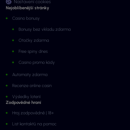
Nastavení cookies
Nejoblíbenější stránky
Casino bonusy
Bonusy bez vkladu zdarma
Otočky zdarma
Free spiny dnes
Casino promo kódy
Automaty zdarma
Recenze online casin
Výsledky loterií
Zodpovědné hraní
Hraj zodpovědně | 18+
List kontaktů na pomoc