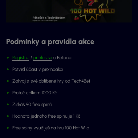
Podmínky a pravidla akce
Registruj
/
přihlas se
u Betana
Potvrď účast v promoakci
Zahraj si své oblíbené hry od Tech4Bet
Protoč celkem 1000 Kč
Získáš 90 free spinů
Hodnota jednoho free spinu je 1 Kč
Free spiny využiješ na hru 100 Hot Wild