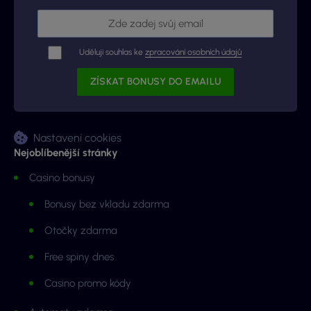
Uděluji souhlas ke
zpracování osobních údajů
Nastavení cookies
Nejoblíbenější stránky
Casino bonusy
Bonusy bez vkladu zdarma
Otočky zdarma
Free spiny dnes
Casino promo kódy