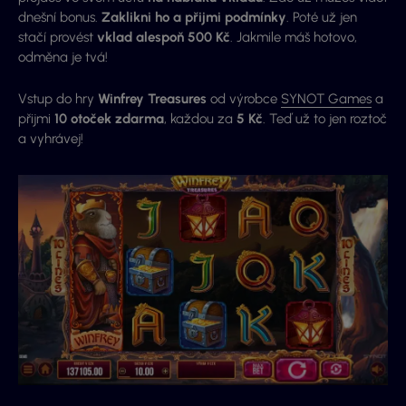
dnešní bonus.
Zaklikni ho a přijmi podmínky
. Poté už jen
stačí provést
vklad alespoň 500 Kč
. Jakmile máš hotovo,
odměna je tvá!
Vstup do hry
Winfrey Treasures
od výrobce
SYNOT Games
a
přijmi
10 otoček zdarma
, každou za
5 Kč
. Teď už to jen roztoč
a vyhrávej!