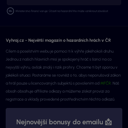
Ministerstvo financí varuje: Účastí na hazardní hře může vzniknout závislost.
Vyhraj.cz - Největší magazín o hazardních hrách v ČR
Cílem a poselstvím webu je pomoci ti k výhře jakéhokoli druhu.
Jednou z našich hlavních misí je spokojený hráč s šancí na co
nejvyšší výhru, avšak znalý i rizik prohry. Chceme ti být oporou v
jakékoli situaci. Postaráme se rovněž o to, abys neporušoval zákon
a hrál pouze u licencovaných subjektů s povolením od
MFČR
. Náš
obsah obsahuje affiliate odkazy a můžeme získat provizi za
registrace a vklady provedené prostřednictvím těchto odkazů.
Nejnovější bonusy do emailu 📩