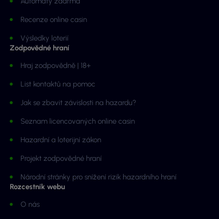
Automaty zdarma
Recenze online casin
Výsledky loterií
Zodpovědné hraní
Hraj zodpovědně | 18+
List kontaktů na pomoc
Jak se zbavit závislosti na hazardu?
Seznam licencovaných online casin
Hazardní a loterijní zákon
Projekt zodpovědné hraní
Národní stránky pro snížení rizik hazardního hraní
Rozcestník webu
O nás