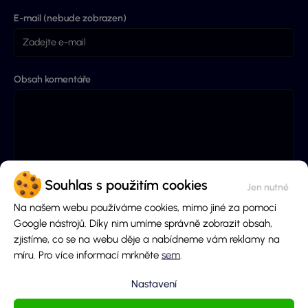
E-mail (nebude zobrazen)
Obsah komentáře
Souhlas s použitím cookies
Odeslaním souhlasíš se
zpracováním osobních údajů
a
pravidly diskuze
.
Na našem webu používáme cookies, mimo jiné za pomoci
Google nástrojů. Díky nim umíme správně zobrazit obsah,
ODESLAT KOMENTÁŘ
zjistíme, co se na webu děje a nabídneme vám reklamy na
míru. Pro více informací mrkněte
sem
.
Zatím nebyly přidány žádné komentáře.
Nastavení