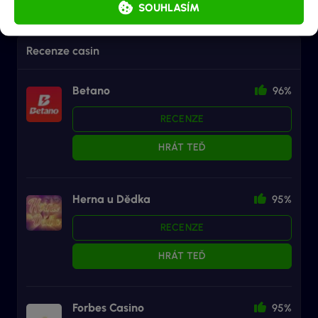
SOUHLASÍM
Recenze casin
Betano
96%
RECENZE
HRÁT TEĎ
Herna u Dědka
95%
RECENZE
HRÁT TEĎ
Forbes Casino
95%