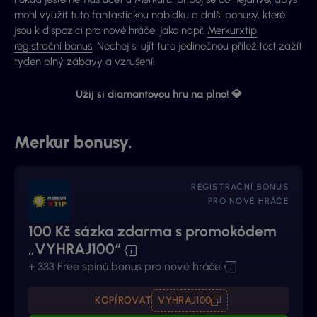
mohl využít tuto fantastickou nabídku a další bonusy, které
jsou k dispozici pro nové hráče, jako např.
Merkurxtip
registrační bonus
. Nechej si ujít tuto jedinečnou příležitost zažít
týden plný zábavy a vzrušení!
Užij si diamantovou hru na plno! 💎
Merkur bonusy.
REGISTRAČNÍ BONUS
PRO NOVÉ HRÁČE
100 Kč sázka zdarma s promokódem
„VYHRAJ100“
+ 333 Free spinů bonus pro nové hráče
KOPÍROVAT
VYHRAJ100