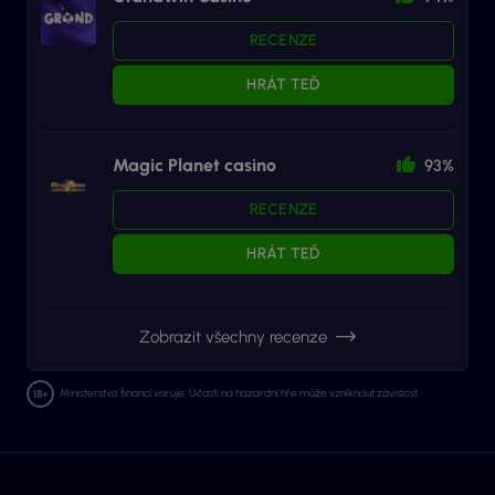
RECENZE
HRÁT TEĎ
Magic Planet casino
93%
RECENZE
HRÁT TEĎ
Zobrazit všechny recenze
Ministerstvo financí varuje: Účastí na hazardní hře může vzniknout závislost.