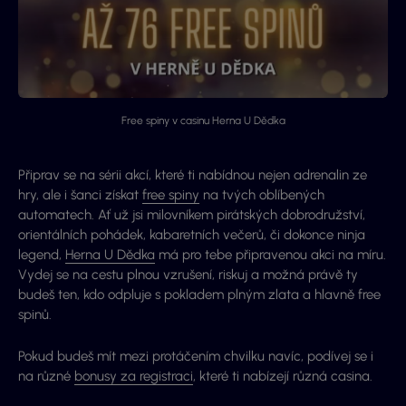
Free spiny v casinu Herna U Dědka
Připrav se na sérii akcí, které ti nabídnou nejen adrenalin ze
hry, ale i šanci získat
free spiny
na tvých oblíbených
automatech. Ať už jsi milovníkem pirátských dobrodružství,
orientálních pohádek, kabaretních večerů, či dokonce ninja
legend,
Herna U Dědka
má pro tebe připravenou akci na míru.
Vydej se na cestu plnou vzrušení, riskuj a možná právě ty
budeš ten, kdo odpluje s pokladem plným zlata a hlavně free
spinů.
Pokud budeš mít mezi protáčením chvilku navíc, podívej se i
na různé
bonusy za registraci
, které ti nabízejí různá casina.