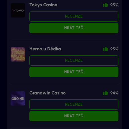
Tokyo Casino
95%
RECENZE
HRÁT TEĎ
Herna u Dědka
95%
RECENZE
HRÁT TEĎ
Grandwin Casino
94%
RECENZE
HRÁT TEĎ