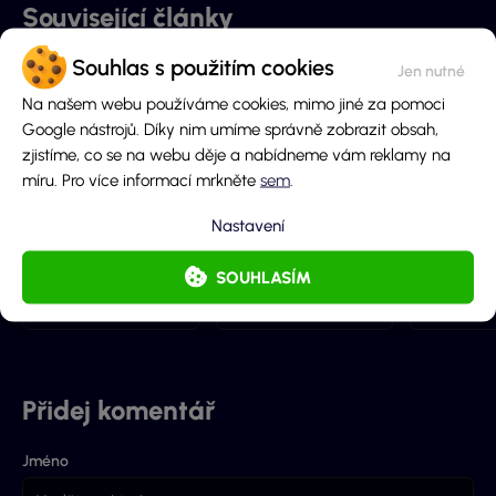
Související články
Souhlas s použitím cookies
Na našem webu používáme cookies, mimo jiné za pomoci
Google nástrojů. Díky nim umíme správně zobrazit obsah,
zjistíme, co se na webu děje a nabídneme vám reklamy na
míru. Pro více informací mrkněte
sem
.
Summer Party v
Nejlevnější
Free spi
casinu Synottip
casino automaty
bonusy 
Nastavení
přináší 20 spinů!
v Česku: Zahraj si
NEDĚLE 9
už za pár haléřů!
2026 (1
SOUHLASÍM
Nikola
9.8.2026
Marťa
9.8.2026
Nikola
Přidej komentář
Jméno