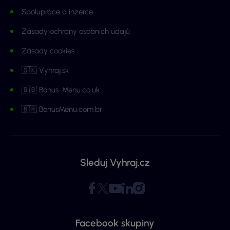
Spolupráce a inzerce
Zásady ochrany osobních údajů
Zásady cookies
🇸🇰 Vyhraj.sk
🇬🇧 Bonus-Menu.co.uk
🇧🇷 BonusMenu.com.br
Sleduj Vyhraj.cz
Facebook skupiny