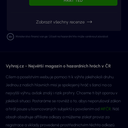
HRÁT TEĎ
Zobrazit všechny recenze
Ministerstvo financí varuje: Účastí na hazardní hře může vzniknout závislost.
Vyhraj.cz - Největší magazín o hazardních hrách v ČR
Cílem a poselstvím webu je pomoci ti k výhře jakéhokoli druhu.
Jednou z našich hlavních misí je spokojený hráč s šancí na co
nejvyšší výhru, avšak znalý i rizik prohry. Chceme ti být oporou v
jakékoli situaci. Postaráme se rovněž o to, abys neporušoval zákon
a hrál pouze u licencovaných subjektů s povolením od
MFČR
. Náš
obsah obsahuje affiliate odkazy a můžeme získat provizi za
registrace a vklady provedené prostřednictvím těchto odkazů.