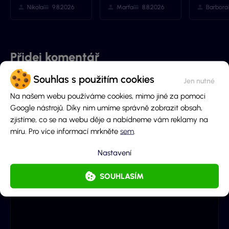
Nikola
9.8.2026
Marťa
8.8.2026
Barbora
Přidej komentář
Souhlas s použitím cookies
Jméno
Na našem webu používáme cookies, mimo jiné za pomoci
Google nástrojů. Díky nim umíme správně zobrazit obsah,
zjistíme, co se na webu děje a nabídneme vám reklamy na
E-mail (nebude zobrazen)
míru. Pro více informací mrkněte
sem
.
Nastavení
Obsah komentáře
SOUHLASÍM