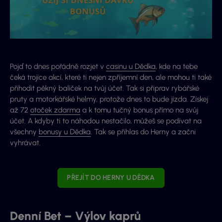
Pojď to dnes pořádně rozjet v
casinu u Dědka
, kde na tebe
čeká trojice akcí, které ti nejen zpříjemní den, ale mohou ti také
přihodit pěkný balíček na tvůj účet. Tak si připrav rybářské
pruty a motorkářské helmy, protože dnes to bude jízda. Získej
až 72
otoček zdarma
a k tomu tučný bonus přímo na svůj
účet. A kdyby ti to náhodou nestačilo, můžeš se podívat na
všechny
bonusy u Dědka
. Tak se přihlas do Herny a začni
vyhrávat.
PŘEJÍT DO HERNY U DĚDKA
Denní Bet – Výlov kaprů