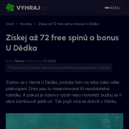
MENU
Úvod
Novinky
Získej až 72 free spinů a bonus U Dědka
Získej až 72 free spinů a bonus
U Dědka
Autor:
Nikola
Publikováno:
7.2.2024
Automaty
,
Dočasné denní bonusy
,
Všechny novinky
,
Herna u Dědka
Zastav se v Herně U Dědka, protože tam na tebe čeká velké
překvapení. Dnes jsou tu naservírované tři neodolatelné
nabídky. A pokud jsi vášnivý rybář nebo motorkář, budou se ti
akce zamlouvat ještě víc. Tak pojď, více se dozvíš v článku.