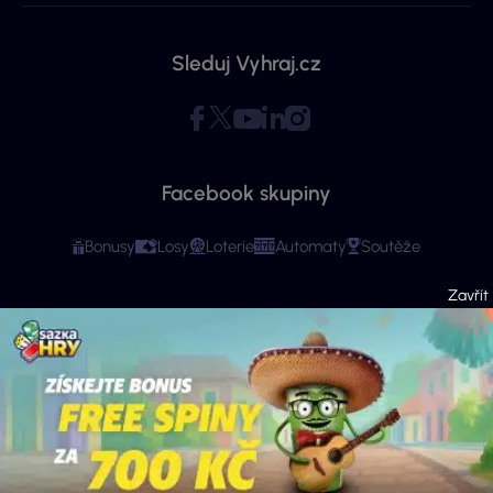
Sleduj Vyhraj.cz
Facebook skupiny
Bonusy
Losy
Loterie
Automaty
Soutěže
Copyright © 2026 - Všechna práva vyhrazena. Vyhraj.cz | Ministerstvo financí
varuje: Účastí na hazardní hře může vzniknout závislost! Stránky mají čistě
informační charakter. Veškeré informace se týkají osob starších 18 let.
Provozovatelem webu je ExeMedia s.r.o. se sídlem Kurzova 2222/16, Stodůlky,
155 00 Praha 5 (IČO: 13992228, DIČ: CZ13992228) · Kontakt:
info@vyhraj.cz