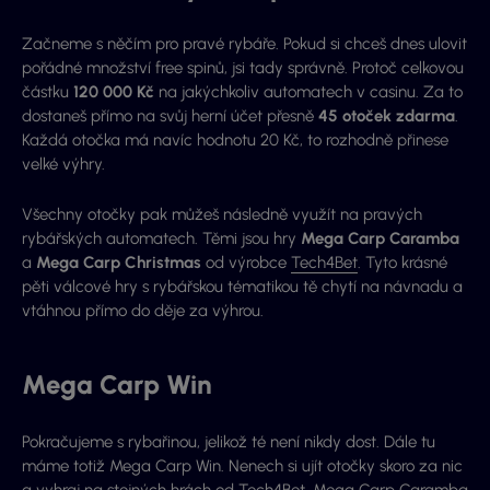
Začneme s něčím pro pravé rybáře. Pokud si chceš dnes ulovit
pořádné množství free spinů, jsi tady správně. Protoč celkovou
částku
120 000 Kč
na jakýchkoliv automatech v casinu. Za to
dostaneš přímo na svůj herní účet přesně
45 otoček zdarma
.
Každá otočka má navíc hodnotu 20 Kč, to rozhodně přinese
velké výhry.
Všechny otočky pak můžeš následně využít na pravých
rybářských automatech. Těmi jsou hry
Mega Carp Caramba
a
Mega Carp Christmas
od výrobce
Tech4Bet
. Tyto krásné
pěti válcové hry s rybářskou tématikou tě chytí na návnadu a
vtáhnou přímo do děje za výhrou.
Mega Carp Win
Pokračujeme s rybařinou, jelikož té není nikdy dost. Dále tu
máme totiž Mega Carp Win. Nenech si ujít otočky skoro za nic