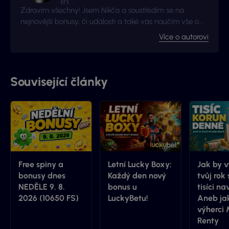
Zdravím všechny! Jsem Nikča a soustředím se na
nejnovější bonusy, či události a také vás naučím vše o
nejoblíbenějších casinových hrách.
Více o autorovi
Související články
Free spiny a
Letní Lucky Boxy:
Jak by 
bonusy dnes
Každý den nový
tvůj rok 
NEDĚLE 9. 8.
bonus u
tisíci na
2026 (10650 FS)
LuckyBetu!
Aneb jak
výherci 
Renty