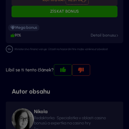
ZÍSKAT BONUS
Mega bonus
91%
Detail bonusu
Ministerstvo financí varuje: Účastí na hazardní hře může vzniknout závislost.
Líbil se ti tento článek?
Autor obsahu
Nikola
Redaktorka · Specialistka v oblasti casino
bonusů a expertka na casino hry