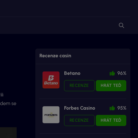
Recenze casin
Betano
96%
RECENZE
HRÁT TEĎ
li
 Jdem se
Forbes Casino
95%
RECENZE
HRÁT TEĎ