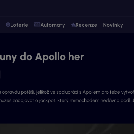
Loterie
Automaty
Recenze
Novinky
tuny do Apollo her
opravdu potěší, jelikož ve spolupráci s Apollem pro tebe vytvoři
ké můžeš zabojovat o jackpot, který mimochodem nedávno padl.