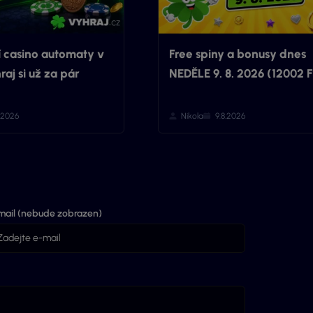
í casino automaty v
Free spiny a bonusy dnes
raj si už za pár
NEDĚLE 9. 8. 2026 (12002 
8.2026
Nikola
9.8.2026
mail (nebude zobrazen)