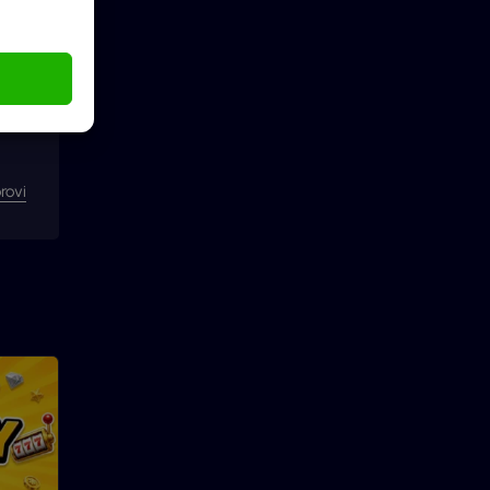
i a
rovi