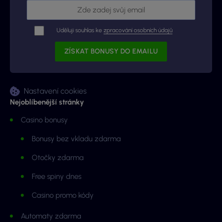
Uděluji souhlas ke
zpracování osobních údajů
Nastavení cookies
Nejoblíbenější stránky
Casino bonusy
Bonusy bez vkladu zdarma
Otočky zdarma
Free spiny dnes
Casino promo kódy
Automaty zdarma