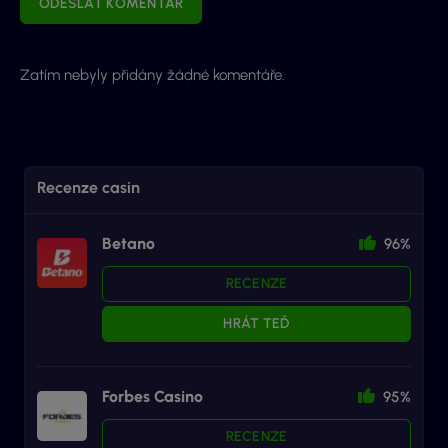
ODESLAT KOMENTÁŘ
Zatím nebyly přidány žádné komentáře.
Recenze casin
Betano
96%
RECENZE
HRÁT TEĎ
Forbes Casino
95%
RECENZE