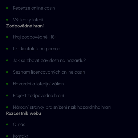
Recenze online casin
Výsledky loterií
Zodpovědné hraní
Hraj zodpovědně | 18+
List kontaktů na pomoc
Jak se zbavit závislosti na hazardu?
Seznam licencovaných online casin
Hazardní a loterijní zákon
Projekt zodpovědné hraní
Národní stránky pro snížení rizik hazardního hraní
Rozcestník webu
O nás
Kontakt