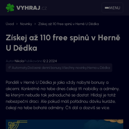
MENU
Úvod
Novinky
Získej až 110 free spinů v Herně U Dědka
Získej až 110 free spinů v Herně
U Dědka
Autor:
Nikola
Publikováno:
12.2.2024
Automaty
,
Dočasné denní bonusy
,
Všechny novinky
,
Herna u Dědka
Pondělí v Herně U Dědka je jako vždy nabyté bonusy a
akcemi. Konkrétně na tebe dnes čekají tři nabídky a odměny,
ke kterým nebude tak jednoduché se dostat. Hlídají je totiž
nebezpeční draci. Ale pokud máš pořádnou dávku kuráže,
čekají na tebe bohaté odměny. Čti dál a dozvíš se více.