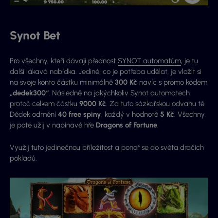
Synot Bet
Pro všechny, kteří dávají přednost
SYNOT automatům
, je tu
další lákavá nabídka. Jediné, co je potřeba udělat, je vložit si
na svoje konto částku minimálně
300 Kč
navíc s promo kódem
„dedek300“
. Následně na jakýchkoliv Synot automatech
protoč celkem částku
9000 Kč
. Za tuto sázkařskou odvahu tě
Dědek odmění
40 free spiny
, každý v hodnotě
5 Kč
. Všechny
je poté užij v napínavé hře
Dragons of Fortune
.
Využij tuto jedinečnou příležitost a ponoř se do světa dračích
pokladů.