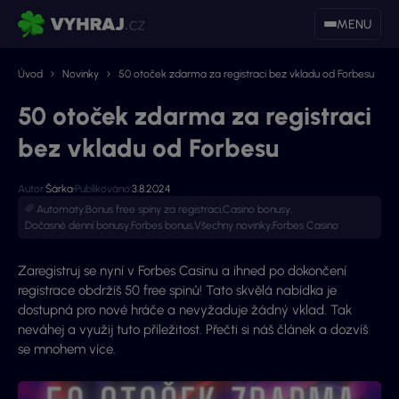
MENU
Úvod
Novinky
50 otoček zdarma za registraci bez vkladu od Forbesu
50 otoček zdarma za registraci
bez vkladu od Forbesu
Autor:
Šárka
Publikováno:
3.8.2024
Automaty
,
Bonus free spiny za registraci
,
Casino bonusy
,
Dočasné denní bonusy
,
Forbes bonus
,
Všechny novinky
,
Forbes Casino
Zaregistruj se nyní v Forbes Casinu a ihned po dokončení
registrace obdržíš 50 free spinů! Tato skvělá nabídka je
dostupná pro nové hráče a nevyžaduje žádný vklad. Tak
neváhej a využij tuto příležitost. Přečti si náš článek a dozvíš
se mnohem více.