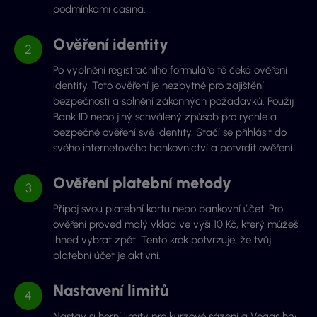
podmínkami casina.
Ověření identity
Po vyplnění registračního formuláře tě čeká ověření
identity. Toto ověření je nezbytné pro zajištění
bezpečnosti a splnění zákonných požadavků. Použij
Bank ID nebo jiný schválený způsob pro rychlé a
bezpečné ověření své identity. Stačí se přihlásit do
svého internetového bankovnictví a potvrdit ověření.
Ověření platební metody
Připoj svou platební kartu nebo bankovní účet. Pro
ověření proveď malý vklad ve výši 10 Kč, který můžeš
ihned vybrat zpět. Tento krok potvrzuje, že tvůj
platební účet je aktivní.
Nastavení limitů
Nastav si herní limity pro kurzové sázení a Vegas hry.