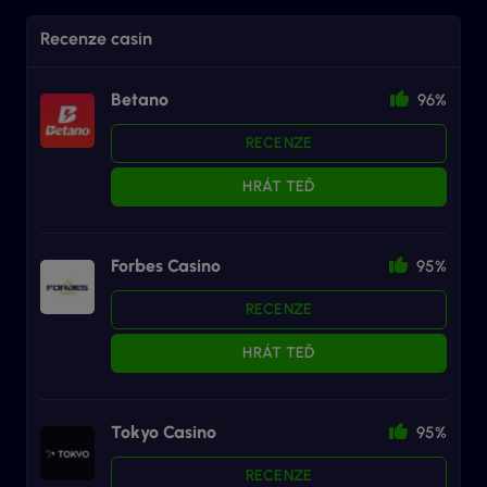
Recenze casin
Betano
96%
RECENZE
HRÁT TEĎ
Forbes Casino
95%
RECENZE
HRÁT TEĎ
Tokyo Casino
95%
RECENZE