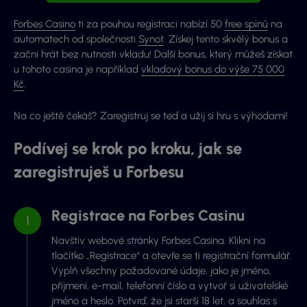
Forbes Casino
ti za pouhou registraci nabízí 50
free spinů
na
automatech od společnosti
Synot
. Získej tento skvělý bonus a
začni hrát bez nutnosti vkladu! Další bonus, který můžeš získat
u tohoto casina je například
vkladový bonus do výše 75 000
Kč
.
Na co ještě čekáš? Zaregistruj se teď a užij si hru s výhodami!
Podívej se krok po kroku, jak se
zaregistruješ u Forbesu
Registrace na Forbes Casinu
Navštiv webové stránky Forbes Casina. Klikni na
tlačítko „Registrace“ a otevře se ti registrační formulář.
Vyplň všechny požadované údaje, jako je jméno,
příjmení, e-mail, telefonní číslo a vytvoř si uživatelské
jméno a heslo. Potvrď, že jsi starší 18 let, a souhlas s