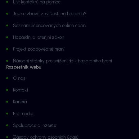
List kontaktů na pomoc
Jak se zbavit závislosti na hazardu?
Seznam licencovaných online casin
Hazardní a loterijní zákon
Projekt zodpovědné hraní
Národní stránky pro snížení rizik hazardního hraní
Rozcestník webu
O nás
Kontakt
Kariéra
Pro média
Spolupráce a inzerce
Zásady ochrany osobních údajů