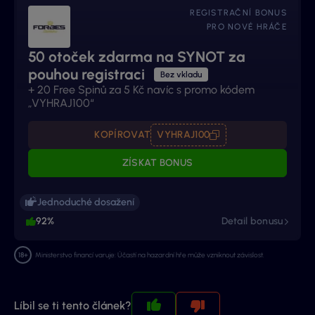
REGISTRAČNÍ BONUS
PRO NOVÉ HRÁČE
50 otoček zdarma na SYNOT za
pouhou registraci
Bez vkladu
+ 20 Free Spinů za 5 Kč navíc s promo kódem
„VYHRAJ100“
KOPÍROVAT
VYHRAJ100
ZÍSKAT BONUS
Jednoduché dosažení
92%
Detail bonusu
Ministerstvo financí varuje: Účastí na hazardní hře může vzniknout závislost.
Líbil se ti tento článek?