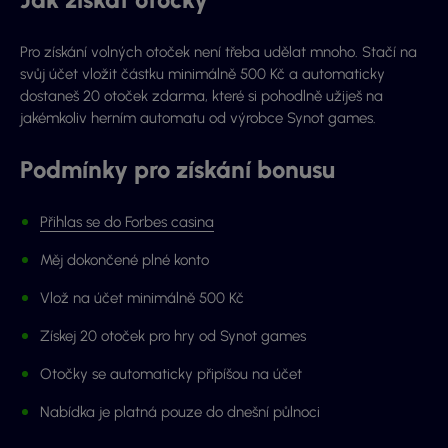
Pro získání volných otoček není třeba udělat mnoho. Stačí na
svůj účet vložit částku minimálně 500 Kč a automaticky
dostaneš 20 otoček zdarma, které si pohodlně užiješ na
jakémkoliv herním automatu od výrobce Synot games.
Podmínky pro získání bonusu
Přihlas se do Forbes casina
Měj dokončené plné konto
Vlož na účet minimálně 500 Kč
Získej 20 otoček pro hry od Synot games
Otočky se automaticky připíšou na účet
Nabídka je platná pouze do dnešní půlnoci