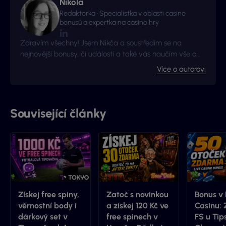
Nikola
Redaktorka · Specialistka v oblasti casino
bonusů a expertka na casino hry
Zdravím všechny! Jsem Nikča a soustředím se na
nejnovější bonusy, či události a také vás naučím vše o
nejoblíbenějších casinových hrách.
Více o autorovi
Související články
Získej free spiny,
Zatoč s novinkou
Bonus v 
věrnostní body i
a získej 120 Kč ve
Casinu: 
dárkový set v
free spinech v
FS u Tip