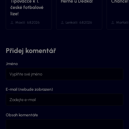
Tipovačce k 1.
Herně u Dědka!
Chance!
české fotbalové
lize!
Max
6.8.2026
Lenka
6.8.2026
Marťa
Přidej komentář
Jméno
E-mail (nebude zobrazen)
Obsah komentáře