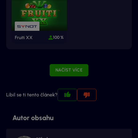
Fruiti XX
100 %
NAČÍST VÍCE
Líbil se ti tento článek?
Autor obsahu